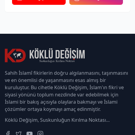
Sahih İslamî fikirlerin doğru algılanmasını, taşınmasını
ve en önemlisi de yaşanmasını esas almış bir
kuruluştur. Bu cihetle Köklü Değişim, İslam'ın fikri ve
siyasi yönünü toplum nezdinde var edebilmek için
İslami bir bakış açısıyla olaylara bakmayı ve İslami
çözümler ortaya koymayı amaç edinmiştir.
Köklü Değişim, Suskunluğun Kırılma Noktası...