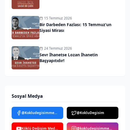
15 Temmuz 2026
Bir Darbeden Fazlası: 15 Temmuz’un
Siyasi Mirası
24 Temmuz 2026
Sevr İhanetse Lozan İhanetin
Başyapıtıdır!
Sosyal Medya
@Kokludegisimmedya
@KokluDegisim
Köklü Değişim Medya
@kokludegisimmedya