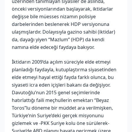
üzerinden tanımlayan siyasiler de aslında,
önceki versiyonlarından başlayarak, iktidarlar
değişse bile müesses nizamın polisiye
darbelerinden beslenerek HDP versiyonuna
ulaşmışlardır. Dolayısıyla gazino sahibi (iktidar)
da, dayağı yiyen “Mazlum” (HDP) da kendi
namına elde edeceği faydaya bakıyor.
İktidarın 2009’da açılım süreciyle elde etmeyi
planladığı faydayla, kutuplaştırma siyasetinden
elde etmeyi hayal ettiği fayda farklı olunca, bu
siyaseti icra eden içişleri bakanı da değişiyor.
Davutoğlu’nun 2015 genel seçimlerinde
hatırlattığı faili meçhullerin emektarı “Beyaz
Toros”lu döneme bir müddet ara verilmişken,
Türkiye’nin Suriye’deki gerçek misyonunu
gizlemek ve -PKK Suriye kolu öne sürülerek-
Suriye’de ABD planını hayata geçirmek üzere