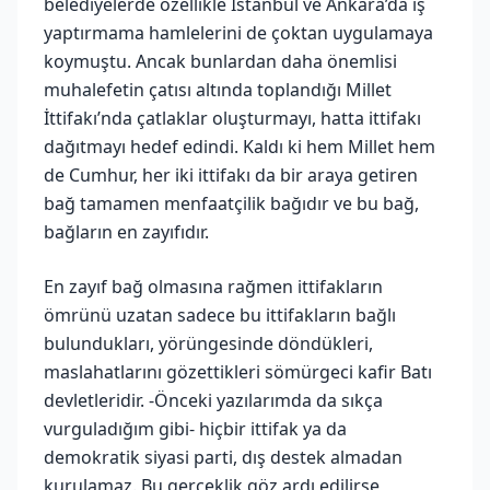
belediyelerde özellikle İstanbul ve Ankara’da iş
yaptırmama hamlelerini de çoktan uygulamaya
koymuştu. Ancak bunlardan daha önemlisi
muhalefetin çatısı altında toplandığı Millet
İttifakı’nda çatlaklar oluşturmayı, hatta ittifakı
dağıtmayı hedef edindi. Kaldı ki hem Millet hem
de Cumhur, her iki ittifakı da bir araya getiren
bağ tamamen menfaatçilik bağıdır ve bu bağ,
bağların en zayıfıdır.
En zayıf bağ olmasına rağmen ittifakların
ömrünü uzatan sadece bu ittifakların bağlı
bulundukları, yörüngesinde döndükleri,
maslahatlarını gözettikleri sömürgeci kafir Batı
devletleridir. -Önceki yazılarımda da sıkça
vurguladığım gibi- hiçbir ittifak ya da
demokratik siyasi parti, dış destek almadan
kurulamaz. Bu gerçeklik göz ardı edilirse