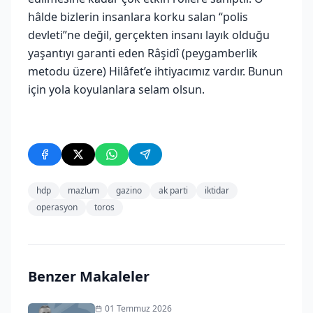
hâlde bizlerin insanlara korku salan “polis
devleti”ne değil, gerçekten insanı layık olduğu
yaşantıyı garanti eden Râşidî (peygamberlik
metodu üzere) Hilâfet’e ihtiyacımız vardır. Bunun
için yola koyulanlara selam olsun.
hdp
mazlum
gazino
ak parti
iktidar
operasyon
toros
Benzer Makaleler
01 Temmuz 2026