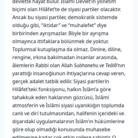
devlette hayat bulur. İslâmi Devlet’in yönetim
biçimi olan Hilâfet’te de siyasi partiler olacaktır.
Ancak bu siyasi partiler, demokratik sistemde
olduğu gibi, “iktidar” ve “muhalefet” diye
birbirinden ayrışmazlar. Böyle bir ayrışma
olmayınca ittifaklara bölünmek de yoktur.
Toplumsal kutuplaşma da olmaz. Dinine, diline,
rengine, ırkına bakılmadan insanlar arasında,
âlemlerin Rabbi olan Allah
Subhanehu ve Teâlâ
’nın
yarattığı insanoğlunun ihtiyaçlarına cevap veren,
gerçek adalet tatbik edilir. Siyasi partilerin
Hilâfet’teki fonksiyonu, halkın İslâm’a göre
tahakkuk eden haklarının gözcüsü, İslâmi
atmosferin ve İslâmi siyasi uyanıklığın toplumda
canlı ve diri tutulmasından, halifenin içerideki ve
dışarıdaki uygulamalarının İslâm’ın hükümlerine
göre olup olmadığı konusunda muhasebe
edilmesine kadar çok etkin rollere sahiptir. O