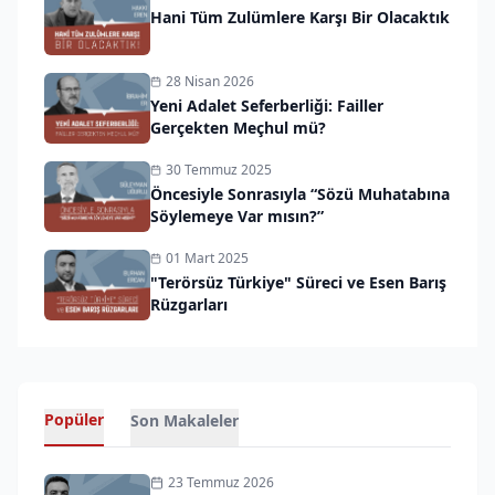
Hani Tüm Zulümlere Karşı Bir Olacaktık
28 Nisan 2026
Yeni Adalet Seferberliği: Failler
Gerçekten Meçhul mü?
30 Temmuz 2025
Öncesiyle Sonrasıyla “Sözü Muhatabına
Söylemeye Var mısın?”
01 Mart 2025
"Terörsüz Türkiye" Süreci ve Esen Barış
Rüzgarları
Popüler
Son Makaleler
23 Temmuz 2026