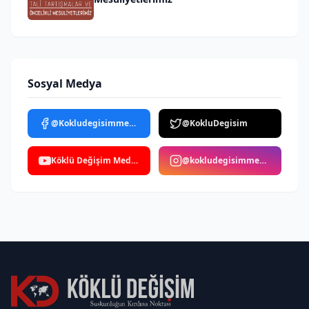
Sosyal Medya
@Kokludegisimmedya
@KokluDegisim
Köklü Değişim Medya
@kokludegisimmedya