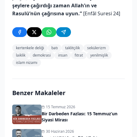
şeylere çağırdığı zaman Allah’ın ve
Rasulü’nün çağrısına uyun.”
[Enfâl Suresi 24]
kertenkele deliği
batı
taklitçilik
sekülerizm
laiklik
demokrasi
insan
fıtrat
yenilmişlik
islam nizamı
Benzer Makaleler
15 Temmuz 2026
Bir Darbeden Fazlası: 15 Temmuz’un
Siyasi Mirası
30 Haziran 2026