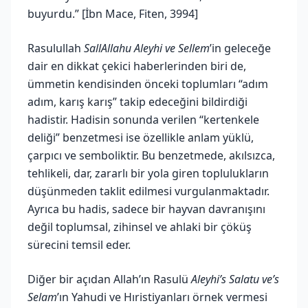
buyurdu.” [İbn Mace, Fiten, 3994]
Rasulullah
SallAllahu Aleyhi ve Sellem
’in geleceğe
dair en dikkat çekici haberlerinden biri de,
ümmetin kendisinden önceki toplumları “adım
adım, karış karış” takip edeceğini bildirdiği
hadistir. Hadisin sonunda verilen “kertenkele
deliği” benzetmesi ise özellikle anlam yüklü,
çarpıcı ve semboliktir. Bu benzetmede, akılsızca,
tehlikeli, dar, zararlı bir yola giren toplulukların
düşünmeden taklit edilmesi vurgulanmaktadır.
Ayrıca bu hadis, sadece bir hayvan davranışını
değil toplumsal, zihinsel ve ahlaki bir çöküş
sürecini temsil eder.
Diğer bir açıdan Allah’ın Rasulü
Aleyhi’s Salatu ve’s
Selam
’ın Yahudi ve Hıristiyanları örnek vermesi