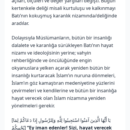
açıları, ölçüleri ve değer yargıları değişti. Bugün
kertenkele deliği misali kurtuluşu ve kalkınmayı
Batı’nın kokuşmuş karanlık nizamında/deliğinde
aradılar.
Dolayısıyla Müslümanların, bütün bir insanlığı
dalalete ve karanlığa sürükleyen Batı’nın hayat
nizamı ve ideolojisinin yerine; vahyin
rehberliğinde ve öncülüğünde engin
okyanuslara yelken açarak yeniden bütün bir
insanlığı kurtaracak İslam’ın nuruna dönmeleri,
İslam’ın göz kamaştıran medeniyetine yüzlerini
çevirmeleri ve kendilerine ve bütün bir insanlığa
hayat verecek olan İslam nizamına yeniden
yönelmeleri gerekir.
[يَا أَيُّهَا الَّذِينَ آمَنُوا اسْتَجِيبُوا لِلَّهِ وَلِلرَّسُولِ إِذَا دَعَاكُمْ لِمَا
يُحْيِيكُمْ]
“Ey iman edenler! Sizi, hayat verecek