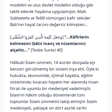
modelini ve ulus devlet modelini olduğu gibi
taklit ederek hayatına uygulamıştır. Allah
Subhanehu ve Teâlâ
sömürgeci kafir seküler
Batı’nın hayat tarzını değersiz kılmışken…
[وَجَعَلَ كَلِمَةَ الَّذِينَ كَفَرُوا السُّفْلَى]
“...Kâfirlerin
kelimesini (bâtıl inanç ve nizamlarını)
alçalttı...”
[Tevbe Suresi 40]
Hâlbuki İslam ümmeti, 14 asırdır dünyada eşi
benzeri görülmemiş bir sistem inşa etti. Öyle ki
hukukta, ekonomide, içtimaî hayatta, eğitim
sisteminde; kısacası hayatın her alanında insan
fıtratı ile uyumlu bir medeniyet vadetmiştir.
İslam’ın hâkim olduğu dönemlerde tüm
toplumlar İslam ümmetini takip etmiştir. İslam
medeniyeti, yaklaşık on dört asırlık tarihi