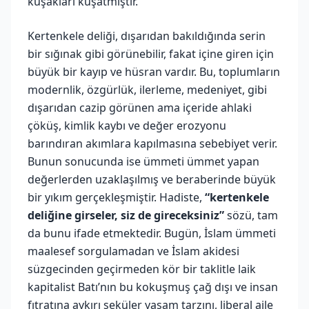
kuşakları kuşatmıştır.
Kertenkele deliği, dışarıdan bakıldığında serin
bir sığınak gibi görünebilir, fakat içine giren için
büyük bir kayıp ve hüsran vardır. Bu, toplumların
modernlik, özgürlük, ilerleme, medeniyet, gibi
dışarıdan cazip görünen ama içeride ahlaki
çöküş, kimlik kaybı ve değer erozyonu
barındıran akımlara kapılmasına sebebiyet verir.
Bunun sonucunda ise ümmeti ümmet yapan
değerlerden uzaklaşılmış ve beraberinde büyük
bir yıkım gerçekleşmiştir. Hadiste,
“kertenkele
deliğine girseler, siz de gireceksiniz”
sözü, tam
da bunu ifade etmektedir. Bugün, İslam ümmeti
maalesef sorgulamadan ve İslam akidesi
süzgecinden geçirmeden kör bir taklitle laik
kapitalist Batı’nın bu kokuşmuş çağ dışı ve insan
fıtratına aykırı seküler yaşam tarzını, liberal aile