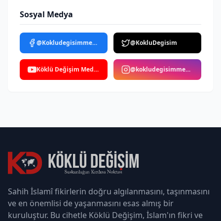
Sosyal Medya
@Kokludegisimmedya
@KokluDegisim
Köklü Değişim Medya
@kokludegisimmedya
Sahih İslamî fikirlerin doğru algılanmasını, taşınmasını
ve en önemlisi de yaşanmasını esas almış bir
kuruluştur. Bu cihetle Köklü Değişim, İslam'ın fikri ve