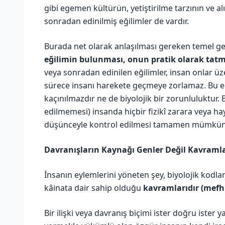
gibi egemen kültürün, yetiştirilme tarzının ve al
sonradan edinilmiş eğilimler de vardır.
Burada net olarak anlaşılması gereken temel g
eğilimin bulunması, onun pratik olarak tatm
veya sonradan edinilen eğilimler, insan onlar ü
sürece insanı harekete geçmeye zorlamaz. Bu eği
kaçınılmazdır ne de biyolojik bir zorunluluktur.
edilmemesi) insanda hiçbir fizikî zarara veya ha
düşünceyle kontrol edilmesi tamamen mümkün o
Davranışların Kaynağı Genler Değil Kavramla
İnsanın eylemlerini yöneten şey, biyolojik kodlar
kâinata dair sahip olduğu
kavramlarıdır (mefh
Bir ilişki veya davranış biçimi ister doğru ister