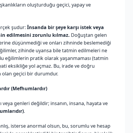
ışkanlıkların oluşturduğu geçici, yapay ve
erçek şudur:
İnsanda bir şeye karşı istek veya
in edilmesini zorunlu kılmaz.
Doğuştan gelen
zerine düşünmediği ve onları zihninde beslemediği
limler, zihinde uyansa bile tatmin edilmeleri ne
 Bu eğilimlerin pratik olarak yaşanmaması (tatmin
yati eksikliğe yol açmaz. Bu, irade ve doğru
lan geçici bir durumdur.
rdır (Mefhumlardır)
ı veya genleri değildir; insanın, insana, hayata ve
umlarıdır)
.
 yanlış, isterse anormal olsun, bu, sorumlu ve hesap