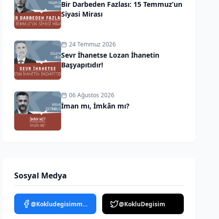
Bir Darbeden Fazlası: 15 Temmuz’un
Siyasi Mirası
24 Temmuz 2026
Sevr İhanetse Lozan İhanetin
Başyapıtıdır!
06 Ağustos 2026
İman mı, İmkân mı?
Sosyal Medya
@Kokludegisimmedya
@KokluDegisim