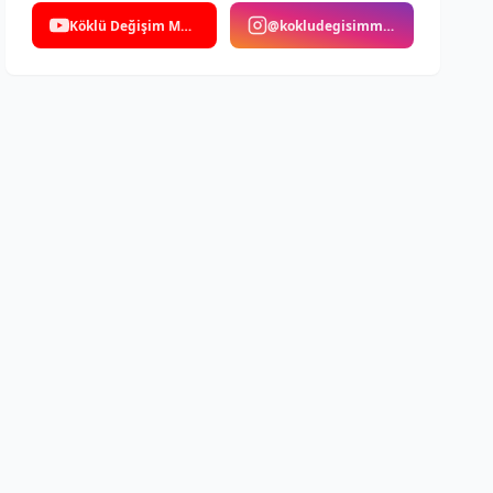
Köklü Değişim Medya
@kokludegisimmedya