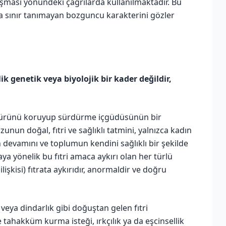
aşması yönündeki çağrılarda kullanılmaktadır. Bu
ta sınır tanımayan bozguncu karakterini gözler
lik genetik veya biyolojik bir kader değildir,
 türünü koruyup sürdürme içgüdüsünün bir
nun doğal, fıtri ve sağlıklı tatmini, yalnızca kadın
 devamını ve toplumun kendini sağlıklı bir şekilde
a yönelik bu fıtri amaca aykırı olan her türlü
lişkisi) fıtrata aykırıdır, anormaldir ve doğru
veya dindarlık gibi doğuştan gelen fıtri
e tahakküm kurma isteği, ırkçılık ya da eşcinsellik