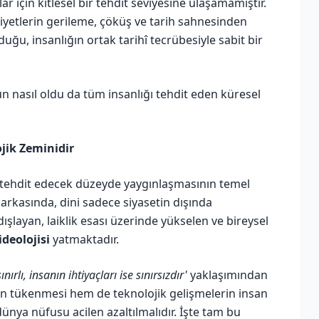
 için kitlesel bir tehdit seviyesine ulaşamamıştır.
yetlerin gerileme, çöküş ve tarih sahnesinden
duğu, insanlığın ortak tarihî tecrübesiyle sabit bir
n nasıl oldu da tüm insanlığı tehdit eden küresel
ojik Zeminidir
i tehdit edecek düzeyde yaygınlaşmasının temel
n arkasında, dini sadece siyasetin dışında
layan, laiklik esası üzerinde yükselen ve bireysel
ideolojisi
yatmaktadır.
ırlı, insanın ihtiyaçları ise sınırsızdır'
yaklaşımından
n tükenmesi hem de teknolojik gelişmelerin insan
ünya nüfusu acilen azaltılmalıdır. İşte tam bu