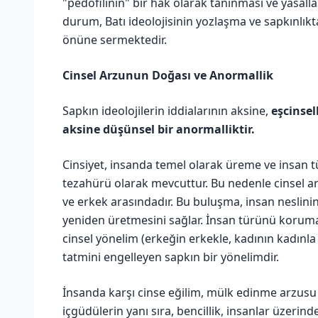
"pedofilinin" bir hak olarak tanınması ve yasall
durum, Batı ideolojisinin yozlaşma ve sapkınlık
önüne sermektedir.
Cinsel Arzunun Doğası ve Anormallik
Sapkın ideolojilerin iddialarının aksine,
eşcinsel
aksine düşünsel bir anormalliktir.
Cinsiyet, insanda temel olarak üreme ve insan
tezahürü olarak mevcuttur. Bu nedenle cinsel arzu
ve erkek arasındadır. Bu buluşma, insan neslinin
yeniden üretmesini sağlar. İnsan türünü korumay
cinsel yönelim (erkeğin erkekle, kadının kadınla i
tatmini engelleyen sapkın bir yönelimdir.
İnsanda karşı cinse eğilim, mülk edinme arzusu 
içgüdülerin yanı sıra, bencillik, insanlar üzerind