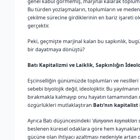
genel kabul görmemiş, marjinal kalarak toplumlar
Bu türden yozlaşmaların, toplumların ve medeni
çekilme sürecine girdiklerinin en bariz işareti ol
gerçektir.
Peki, geçmişte marjinal kalan bu sapkınlık, bugü
bir dayatmaya dönüştü?
Batı Kapitalizmi ve Laiklik, Sapkınlığın İdeol
Eşcinselliğin günümüzde toplumları ve nesiller
sebebi biyolojik değil, ideolojiktir. Bu yayılmanı
bırakmakla kalmayıp onu hayatın tamamından dış
özgürlükleri mutlaklaştıran
Batı’nın kapitalist 
Ayrıca Batı düşüncesindeki
'dünyanın kaynakları sın
beslenen küresel odaklara göre hem kaynakları
gücüne olan ihtiyacı azaltması nedeniyle artan d