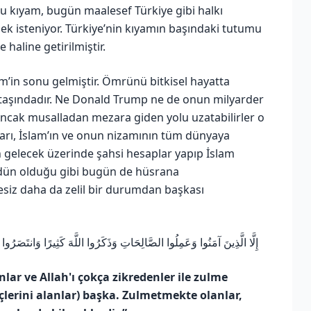
u kıyam, bugün maalesef Türkiye gibi halkı
ek isteniyor. Türkiye’nin kıyamın başındaki tutumu
haline getirilmiştir.
izm’in sonu gelmiştir. Ömrünü bitkisel hayatta
 taşındadır. Ne Donald Trump ne de onun milyarder
ncak musalladan mezara giden yolu uzatabilirler o
arı, İslam’ın ve onun nizamının tüm dünyaya
n gelecek üzerinde şahsi hesaplar yapıp İslam
r, dün olduğu gibi bugün de hüsrana
hesiz daha da zelil bir durumdan başkası
إِلَّا الَّذِينَ آمَنُوا وَعَمِلُوا الصَّالِحَاتِ وَذَكَرُوا اللَّهَ كَثِيرًا وَانتَصَرُو
ar ve Allah'ı çokça zikredenler ile zulme
çlerini alanlar) başka. Zulmetmekte olanlar,