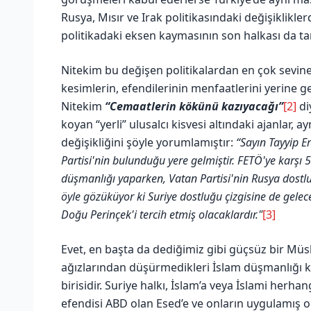
Rusya, Mısır ve Irak politikasındaki değişiklikle
politikadaki eksen kaymasının son halkası da t
Nitekim bu değişen politikalardan en çok sevin
kesimlerin, efendilerinin menfaatlerini yerine g
Nitekim
“Cemaatlerin kökünü kazıyacağı”
[2]
di
koyan “yerli” ulusalcı kisvesi altındaki ajanlar, 
değişikliğini şöyle yorumlamıştır:
“Sayın Tayyip E
Partisi'nin bulunduğu yere gelmiştir. FETÖ'ye karşı 5
düşmanlığı yaparken, Vatan Partisi'nin Rusya dostlu
öyle gözüküyor ki Suriye dostluğu çizgisine de gelec
Doğu Perinçek'i tercih etmiş olacaklardır."
[3]
Evet, en başta da dediğimiz gibi güçsüz bir Müs
ağızlarından düşürmedikleri İslam düşmanlığı k
birisidir. Suriye halkı, İslam’a veya İslami herha
efendisi ABD olan Esed’e ve onların uygulamış 