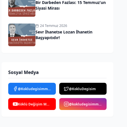
Bir Darbeden Fazlası: 15 Temmuz’un
Siyasi Mirası
24 Temmuz 2026
Sevr İhanetse Lozan İhanetin
Başyapıtıdır!
Sosyal Medya
@Kokludegisimmedya
@KokluDegisim
Köklü Değişim Medya
@kokludegisimmedya