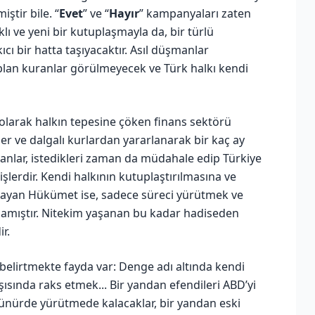
ştir bile. “
Evet
” ve “
Hayır
” kampanyaları zaten
ı ve yeni bir kutuplaşmayla da, bir türlü
cı bir hatta taşıyacaktır. Asıl düşmanlar
plan kuranlar görülmeyecek ve Türk halkı kendi
larak halkın tepesine çöken finans sektörü
ler ve dalgalı kurlardan yararlanarak bir kaç ay
ayanlar, istedikleri zaman da müdahale edip Türkiye
şlerdir. Kendi halkının kutuplaştırılmasına ve
ayan Hükümet ise, sadece süreci yürütmek ve
mamıştır. Nitekim yaşanan bu kadar hadiseden
r.
elirtmekte fayda var: Denge adı altında kendi
şısında raks etmek... Bir yandan efendileri ABD’yi
örünürde yürütmede kalacaklar, bir yandan eski