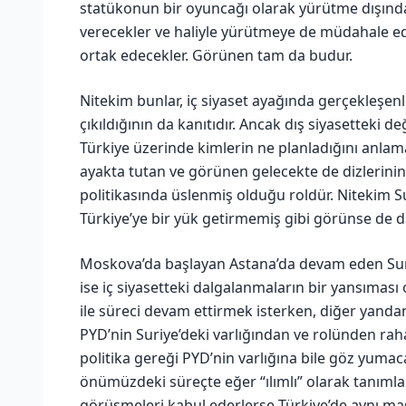
statükonun bir oyuncağı olarak yürütme dışında
verecekler ve haliyle yürütmeye de müdahale e
ortak edecekler. Görünen tam da budur.
Nitekim bunlar, iç siyaset ayağında gerçekleşenl
çıkıldığının da kanıtıdır. Ancak dış siyasetteki 
Türkiye üzerinde kimlerin ne planladığını anlama
ayakta tutan ve görünen gelecekte de dizlerini
politikasında üslenmiş olduğu roldür. Nitekim Su
Türkiye’ye bir yük getirmemiş gibi görünse de dah
Moskova’da başlayan Astana’da devam eden Sur
ise iç siyasetteki dalgalanmaların bir yansımas
ile süreci devam ettirmek isterken, diğer yand
PYD’nin Suriye’deki varlığından ve rolünden raha
politika gereği PYD’nin varlığına bile göz yuma
önümüzdeki süreçte eğer “ılımlı” olarak tanımlan
görüşmeleri kabul ederlerse Türkiye’de aynı masa