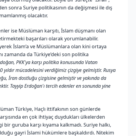
rden sonra Suriye politikasının da değişmesi ile dış
amamlanmış olacaktır.
enler ise Müslüman karşıtı, İslam düşmanı olan
etirmekteki başarıları olarak yorumlanabilir.
yerek İslam’a ve Müslümanlara olan kini ortaya
aynı zamanda da Türkiye’deki son politika
rdoğan, PKK'ya karşı politika konusunda Vatan
0 yıldır mücadelesini verdiğimiz çizgiye gelmiştir. Rusya
ğu, İran dostluğu çizgisine gelmiştir ve yakında da
ektir. Tayyip Erdoğan'ı tercih edenler en sonunda yine
lüman Türkiye, Haçlı ittifakının son günlerde
arşısında en çok ihtiyaç duydukları ülkelerden
ngi bir guruba karşı kıyama kalkmadı. Suriye halkı,
olduğu gayri İslami hükümlere başkaldırdı. Nitekim