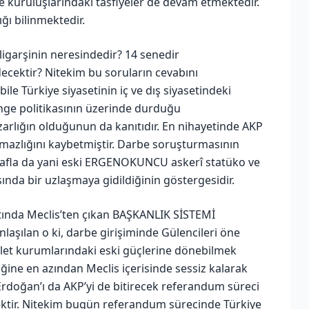
ve kuruluşlarındaki tasfiyeler de devam etmektedir.
ğı bilinmektedir.
ligarşinin neresindedir? 14 senedir
ecektir? Nitekim bu soruların cevabını
e Türkiye siyasetinin iç ve dış siyasetindeki
denge politikasının üzerinde durduğu
azarlığın olduğunun da kanıtıdır. En nihayetinde AKP
azlığını kaybetmiştir. Darbe soruşturmasının
arafla da yani eski ERGENOKUNCU askerî statüko ve
nda bir uzlaşmaya gidildiğinin göstergesidir.
ltında Meclis’ten çıkan BAŞKANLIK SİSTEMİ
nlaşılan o ki, darbe girişiminde Gülencileri öne
evlet kurumlarındaki eski güçlerine dönebilmek
iğine en azından Meclis içerisinde sessiz kalarak
, Erdoğan’ı da AKP’yi de bitirecek referandum süreci
ektir. Nitekim bugün referandum sürecinde Türkiye