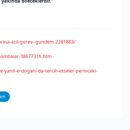
 yakında bileceklerdir.”
arina-acil-gorev--gundem-2281883/
bombalar-3867731h.htm
e-yanit-erdogani-da-tercih-etseler-perinceki-
ram