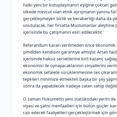
halkı yeni bir kutuplaşmanın eşiğine çoktan gelmi
ülkede mevcut olan etnik ayrışmanın yanına farkl
gerçekleşmeyen birlik ve beraberliği daha da yıkı
unutulacak, her fırsatta Müslümanlar aleyhine 
içerisinde bu çatışmanın esiri edilecektir.
Referandum kararı verilmeden önce ekonomik o
şimdiden kendisini garantiye almıştır. Artan faiz
içerisinde haksız servetlerine kirli kazanç sağl
ekonomisi ile oynayacaklarının sinyallerini vermi
ekonomik sefalete sürüklenmesine ses çıkaram
tepkileri minimize etmekten başka bir şey yap
sonra da yapabilecek iradeye zaten sahip değildi
O zaman Hükümetin yeni statükodaki yerini de b
siyasi ve şahsi menfaatleri için bütün güçler kar
razı edecek faaliyetleri gerçekleştirmek için g