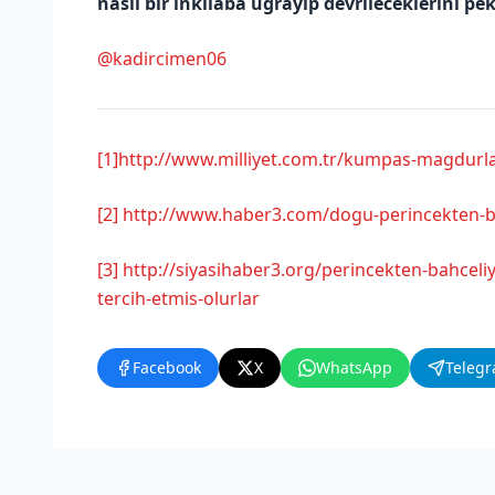
nasıl bir inkılâba uğrayıp devrileceklerini pek
@kadircimen06
[1]
http://www.milliyet.com.tr/kumpas-magdurl
[2]
http://www.haber3.com/dogu-perincekten-
[3]
http://siyasihaber3.org/perincekten-bahceliy
tercih-etmis-olurlar
Facebook
X
WhatsApp
Teleg