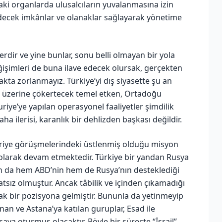
ki organlarda ulusalcıların yuvalanmasına izin
decek imkânlar ve olanaklar sağlayarak yönetime
erdir ve yine bunlar, sonu belli olmayan bir yola
değişimleri de buna ilave edecek olursak, gerçekten
kta zorlanmayız. Türkiye’yi dış siyasette şu an
n üzerine çökertecek temel etken, Ortadoğu
riye’ye yapılan operasyonel faaliyetler şimdilik
a ilerisi, karanlık bir dehlizden başkası değildir.
iye görüşmelerindeki üstlenmiş olduğu misyon
ı olarak devam etmektedir. Türkiye bir yandan Rusya
an da hem ABD’nin hem de Rusya’nın desteklediği
tsız olmuştur. Ancak tâbilik ve içinden çıkamadığı
cak bir pozisyona gelmiştir. Bununla da yetinmeyip
an ve Astana’ya katılan guruplar, Esad ile
ya oturmuş olacaktır. Böyle bir süreçte “İsrail”,