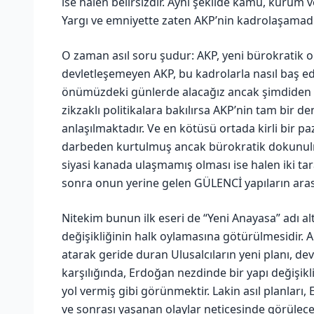
ise halen belirsizdir. Aynı şekilde kamu, kurum 
Yargı ve emniyette zaten AKP’nin kadrolaşamadı
O zaman asıl soru şudur: AKP, yeni bürokratik o
devletleşemeyen AKP, bu kadrolarla nasıl baş ed
önümüzdeki günlerde alacağız ancak şimdiden bil
zikzaklı politikalara bakılırsa AKP’nin tam bir 
anlaşılmaktadır. Ve en kötüsü ortada kirli bir p
darbeden kurtulmuş ancak bürokratik dokunulm
siyasi kanada ulaşmamış olması ise halen iki t
sonra onun yerine gelen GÜLENCİ yapıların arası
Nitekim bunun ilk eseri de “Yeni Anayasa” adı a
değişikliğinin halk oylamasına götürülmesidir. A
atarak geride duran Ulusalcıların yeni planı, d
karşılığında, Erdoğan nezdinde bir yapı değişikl
yol vermiş gibi görünmektir. Lakin asıl planları
ve sonrası yaşanan olaylar neticesinde görülec