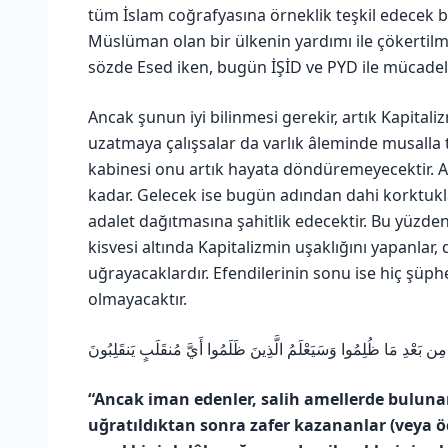
tüm İslam coğrafyasına örneklik teşkil edecek b
Müslüman olan bir ülkenin yardımı ile çökertilm
sözde Esed iken, bugün İŞİD ve PYD ile mücadele 
Ancak şunun iyi bilinmesi gerekir, artık Kapital
uzatmaya çalışsalar da varlık âleminde musalla
kabinesi onu artık hayata döndüremeyecektir. A
kadar. Gelecek ise bugün adından dahi korktukl
adalet dağıtmasına şahitlik edecektir. Bu yüzde
kisvesi altında Kapitalizmin uşaklığını yapanla
uğrayacaklardır. Efendilerinin sonu ise hiç şüp
olmayacaktır.
ا مِن بَعْدِ مَا ظُلِمُوا وَسَيَعْلَمُ الَّذِينَ ظَلَمُوا أَيَّ مُنقَلَبٍ يَنقَلِبُونَ
“Ancak iman edenler, salih amellerde bulunanl
uğratıldıktan sonra zafer kazananlar (veya ö