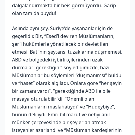
dalgalandırmakta bir beis görmüyordu. Garip
olan tam da buydu!
Aslında aynı şey, Suriye’de yaşananlar için de
geçerlidir. Biz, “Esed’i deviren Müslümanların,
şer’i hükümlerle yönetilecek bir devlet ilan
etmesi, Batı’nın şeytansı tuzaklarına düşmemesi,
ABD ve bölgedeki işbirlikçilerinden uzak
durmaları gerektiğini” söylediğimizde, bazı
Müslümanlar bu söylemleri “düşmanımsı” buldu
ve “haset” olarak algıladı. Onlara göre “her şeyin
bir zamanı vardı”, “gerektiğinde ABD ile bile
masaya oturulabilir”di. “Önemli olan
Müslümanların maslahatıydı” ve “Hudeybiye”,
bunun deliliydi. Emri bil maruf ve nehyi anil
münker çerçevesinde bir şeyler anlatmak
isteyenler azarlandı ve “Müslüman kardeşlerinin