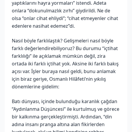
yaptıklarını hayra yormaları” istendi. Adeta
onlara “dokunulmazlık zırhı” giydirildi. Ne de
olsa “onlar cihat ehliydi”; “cihat etmeyenler cihat
edenlere nasihat edemez”di.
Nasıl böyle farklılaştık? Gelişmeleri nasıl böyle
farklı değerlendirebiliyoruz? Bu durumu “içtihat
farklılığı” ile açıklamak mümkün değil, zira
ortada iki farklı içtihat yok. Aksine iki farklı bakış
açısı var. İşler buraya nasıl geldi, bunu anlamak
için biraz geriye, Osmanlı Hilâfeti’nin yıkılış
dönemlerine gidelim:
Batı dünyası, içinde bulunduğu karanlık çağdan
“Aydınlanma Düşüncesi” ile kurtulmuş ve görece
bir kalkınma gerçekleştirmişti. Ardından, “din
adına insanı pranga altına alan fikirlerden
kurtularak, akıl ve bilimi kendisine rehber