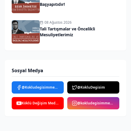
Başyapıtıdır!
08 Ağustos 2026
Tali Tartışmalar ve Öncelikli
Mesuliyetlerimiz
Sosyal Medya
@Kokludegisimmedya
@KokluDegisim
Köklü Değişim Medya
@kokludegisimmedya