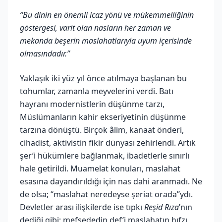
“Bu dinin en önemli icaz yönü ve mükemmelliğinin
göstergesi, varit olan nasların her zaman ve
mekanda beşerin maslahatlarıyla uyum içerisinde
olmasındadır.”
Yaklaşık iki yüz yıl önce atılmaya başlanan bu
tohumlar, zamanla meyvelerini verdi. Batı
hayranı modernistlerin düşünme tarzı,
Müslümanların kahir ekseriyetinin düşünme
tarzına dönüştü. Birçok âlim, kanaat önderi,
cihadist, aktivistin fikir dünyası zehirlendi. Artık
şer’i hükümlere bağlanmak, ibadetlerle sınırlı
hale getirildi. Muamelat konuları, maslahat
esasına dayandırıldığı için nas dahi aranmadı. Ne
de olsa; “maslahat neredeyse şeriat orada”ydı.
Devletler arası ilişkilerde ise tıpkı
Reşid Rıza
’nın
dediği gibi; mefsededin def’i maslahatın hıfzı