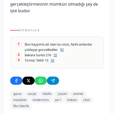
gerçekleştirmesinin mümkün olmadığı şey de
işte budur.
DIPNOTLAR
İbni Kayyım’a ait olan bu sözü, farklı anlamlar
yükleyip güncellediler.
↩
Bakara Suresi 216
↩
Tirmizî, Tefsîr 15
↩
gazze
suriye
hilafet
çözüm
ümmet
maslahat
modernizm
şer'i
hüküm
cihat
fikri liderlik