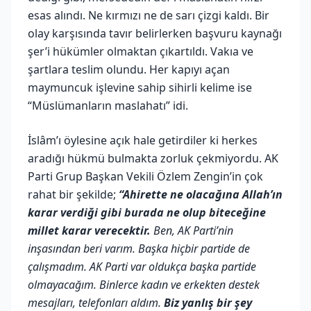
esas alındı. Ne kırmızı ne de sarı çizgi kaldı. Bir
olay karşısında tavır belirlerken başvuru kaynağı
şer’i hükümler olmaktan çıkartıldı. Vakıa ve
şartlara teslim olundu. Her kapıyı açan
maymuncuk işlevine sahip sihirli kelime ise
“Müslümanların maslahatı” idi.
İslâm’ı öylesine açık hale getirdiler ki herkes
aradığı hükmü bulmakta zorluk çekmiyordu. AK
Parti Grup Başkan Vekili Özlem Zengin’in çok
rahat bir şekilde;
“Ahirette ne olacağına Allah’ın
karar verdiği gibi burada ne olup biteceğine
millet karar verecektir.
Ben, AK Parti’nin
inşasından beri varım. Başka hiçbir partide de
çalışmadım. AK Parti var oldukça başka partide
olmayacağım. Binlerce kadın ve erkekten destek
mesajları, telefonları aldım.
Biz yanlış bir şey