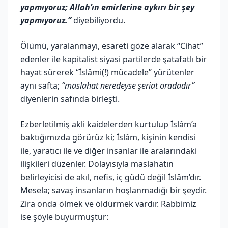
yapmıyoruz; Allah’ın emirlerine aykırı bir şey
yapmıyoruz.”
diyebiliyordu.
Ölümü, yaralanmayı, esareti göze alarak “Cihat”
edenler ile kapitalist siyasi partilerde şatafatlı bir
hayat sürerek “İslâmi(!) mücadele” yürütenler
aynı safta;
“maslahat neredeyse şeriat oradadır”
diyenlerin safında birleşti.
Ezberletilmiş akli kaidelerden kurtulup İslâm’a
baktığımızda görürüz ki; İslâm, kişinin kendisi
ile, yaratıcı ile ve diğer insanlar ile aralarındaki
ilişkileri düzenler. Dolayısıyla maslahatın
belirleyicisi de akıl, nefis, iç güdü değil İslâm’dır.
Mesela; savaş insanların hoşlanmadığı bir şeydir.
Zira onda ölmek ve öldürmek vardır. Rabbimiz
ise şöyle buyurmuştur: