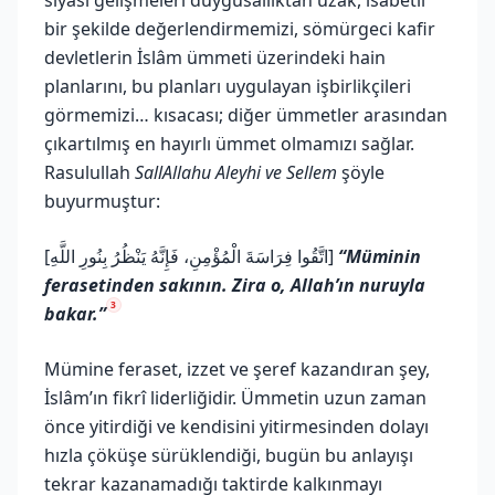
bir şekilde değerlendirmemizi, sömürgeci kafir
devletlerin İslâm ümmeti üzerindeki hain
planlarını, bu planları uygulayan işbirlikçileri
görmemizi… kısacası; diğer ümmetler arasından
çıkartılmış en hayırlı ümmet olmamızı sağlar.
Rasulullah
SallAllahu Aleyhi ve Sellem
şöyle
buyurmuştur:
[اتَّقُوا فِرَاسَةَ الْمُؤْمِنِ، فَإِنَّهُ يَنْظُرُ بِنُورِ اللَّهِ]
“Müminin
ferasetinden sakının. Zira o, Allah’ın nuruyla
3
bakar.”
Mümine feraset, izzet ve şeref kazandıran şey,
İslâm’ın fikrî liderliğidir. Ümmetin uzun zaman
önce yitirdiği ve kendisini yitirmesinden dolayı
hızla çöküşe sürüklendiği, bugün bu anlayışı
tekrar kazanamadığı taktirde kalkınmayı