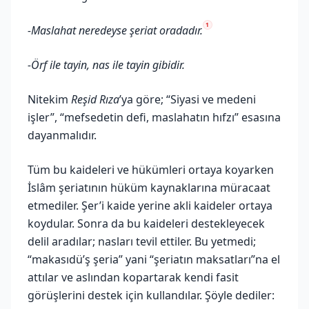
1
-Maslahat neredeyse şeriat oradadır.
-Örf ile tayin, nas ile tayin gibidir.
Nitekim
Reşid Rıza
’ya göre; “Siyasi ve medeni
işler”, “mefsedetin defi, maslahatın hıfzı” esasına
dayanmalıdır.
Tüm bu kaideleri ve hükümleri ortaya koyarken
İslâm şeriatının hüküm kaynaklarına müracaat
etmediler. Şer’i kaide yerine akli kaideler ortaya
koydular. Sonra da bu kaideleri destekleyecek
delil aradılar; nasları tevil ettiler. Bu yetmedi;
“makasıdü’ş şeria” yani “şeriatın maksatları”na el
attılar ve aslından kopartarak kendi fasit
görüşlerini destek için kullandılar. Şöyle dediler: