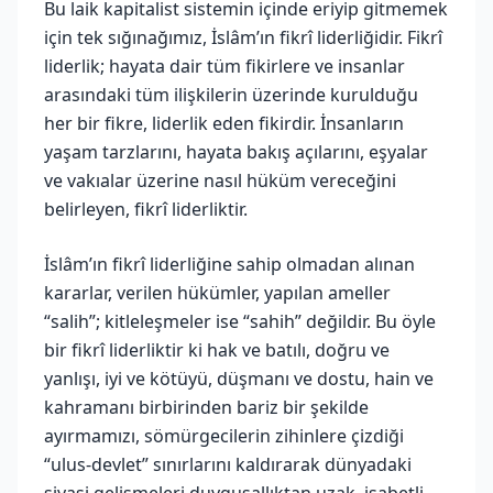
Bu laik kapitalist sistemin içinde eriyip gitmemek
için tek sığınağımız, İslâm’ın fikrî liderliğidir. Fikrî
liderlik; hayata dair tüm fikirlere ve insanlar
arasındaki tüm ilişkilerin üzerinde kurulduğu
her bir fikre, liderlik eden fikirdir. İnsanların
yaşam tarzlarını, hayata bakış açılarını, eşyalar
ve vakıalar üzerine nasıl hüküm vereceğini
belirleyen, fikrî liderliktir.
İslâm’ın fikrî liderliğine sahip olmadan alınan
kararlar, verilen hükümler, yapılan ameller
“salih”; kitleleşmeler ise “sahih” değildir. Bu öyle
bir fikrî liderliktir ki hak ve batılı, doğru ve
yanlışı, iyi ve kötüyü, düşmanı ve dostu, hain ve
kahramanı birbirinden bariz bir şekilde
ayırmamızı, sömürgecilerin zihinlere çizdiği
“ulus-devlet” sınırlarını kaldırarak dünyadaki
siyasi gelişmeleri duygusallıktan uzak, isabetli