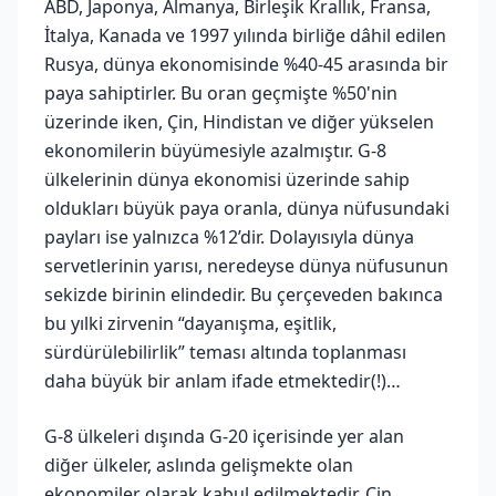
ABD, Japonya, Almanya, Birleşik Krallık, Fransa,
İtalya, Kanada ve 1997 yılında birliğe dâhil edilen
Rusya, dünya ekonomisinde %40-45 arasında bir
paya sahiptirler. Bu oran geçmişte %50'nin
üzerinde iken, Çin, Hindistan ve diğer yükselen
ekonomilerin büyümesiyle azalmıştır. G-8
ülkelerinin dünya ekonomisi üzerinde sahip
oldukları büyük paya oranla, dünya nüfusundaki
payları ise yalnızca %12’dir. Dolayısıyla dünya
servetlerinin yarısı, neredeyse dünya nüfusunun
sekizde birinin elindedir. Bu çerçeveden bakınca
bu yılki zirvenin “dayanışma, eşitlik,
sürdürülebilirlik” teması altında toplanması
daha büyük bir anlam ifade etmektedir(!)…
G-8 ülkeleri dışında G-20 içerisinde yer alan
diğer ülkeler, aslında gelişmekte olan
ekonomiler olarak kabul edilmektedir. Çin