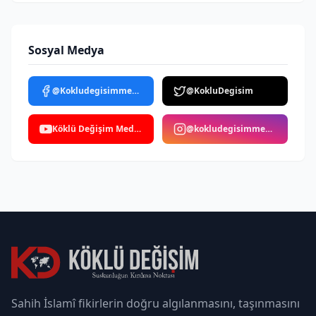
Sosyal Medya
@Kokludegisimmedya
@KokluDegisim
Köklü Değişim Medya
@kokludegisimmedya
Sahih İslamî fikirlerin doğru algılanmasını, taşınmasını