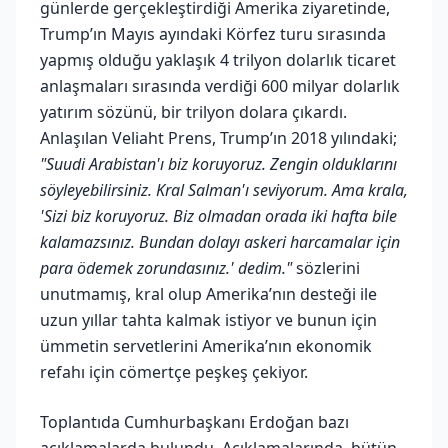
günlerde gerçekleştirdiği Amerika ziyaretinde,
Trump’ın Mayıs ayındaki Körfez turu sırasında
yapmış olduğu yaklaşık 4 trilyon dolarlık ticaret
anlaşmaları sırasında verdiği 600 milyar dolarlık
yatırım sözünü, bir trilyon dolara çıkardı.
Anlaşılan Veliaht Prens, Trump’ın 2018 yılındaki;
"Suudi Arabistan'ı biz koruyoruz. Zengin olduklarını
söyleyebilirsiniz. Kral Salman'ı seviyorum. Ama krala,
'Sizi biz koruyoruz. Biz olmadan orada iki hafta bile
kalamazsınız. Bundan dolayı askeri harcamalar için
para ödemek zorundasınız.' dedim."
sözlerini
unutmamış, kral olup Amerika’nın desteği ile
uzun yıllar tahta kalmak istiyor ve bunun için
ümmetin servetlerini Amerika’nın ekonomik
refahı için cömertçe peşkeş çekiyor.
Toplantıda Cumhurbaşkanı Erdoğan bazı
açıklamalarda bulundu. Açıklamalarında, bütün