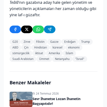
Teâlâ
’nın gazabına aday hale gelen yönetim ve
yöneticilerin açıklamaları her zaman olduğu gibi
yine laf-ı güzaftır.
G20
Zirve
Filistin
Gazze
Erdoğan
Trump
ABD
Çin
Hindistan
küresel
ekonomi
sömürgecilik
iktisat
Amerika
İslam
Suudi Arabistan
Ümmet
Netanyahu
"İsrail"
Benzer Makaleler
24 Temmuz 2026
Sevr İhanetse Lozan İhanetin
Başyapıtıdır!