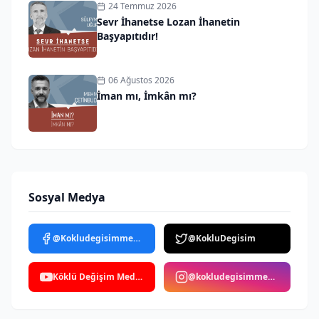
24 Temmuz 2026
Sevr İhanetse Lozan İhanetin
Başyapıtıdır!
06 Ağustos 2026
İman mı, İmkân mı?
Sosyal Medya
@Kokludegisimmedya
@KokluDegisim
Köklü Değişim Medya
@kokludegisimmedya