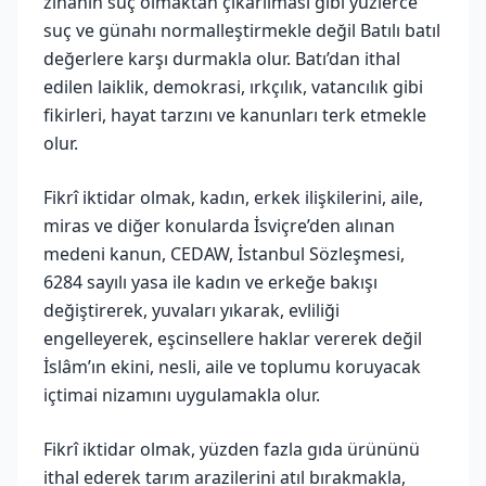
zinanın suç olmaktan çıkarılması gibi yüzlerce
suç ve günahı normalleştirmekle değil Batılı batıl
değerlere karşı durmakla olur. Batı’dan ithal
edilen laiklik, demokrasi, ırkçılık, vatancılık gibi
fikirleri, hayat tarzını ve kanunları terk etmekle
olur.
Fikrî iktidar olmak, kadın, erkek ilişkilerini, aile,
miras ve diğer konularda İsviçre’den alınan
medeni kanun, CEDAW, İstanbul Sözleşmesi,
6284 sayılı yasa ile kadın ve erkeğe bakışı
değiştirerek, yuvaları yıkarak, evliliği
engelleyerek, eşcinsellere haklar vererek değil
İslâm’ın ekini, nesli, aile ve toplumu koruyacak
içtimai nizamını uygulamakla olur.
Fikrî iktidar olmak, yüzden fazla gıda ürününü
ithal ederek tarım arazilerini atıl bırakmakla,