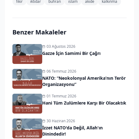
fikir
iktidar
buhran
islam
akide
kalkınma
Benzer Makaleler
03 Ağustos 2026
Gazze İçin Samimi Bir Çağrı
06 Temmuz 2026
NATO: “Neokolonyal Amerika’nın Terör
Organizasyonu”
01 Temmuz 2026
Hani Tüm Zulümlere Karşı Bir Olacaktık
30 Haziran 2026
İzzet NATO'da Değil, Allah'ın
Dinindedir!