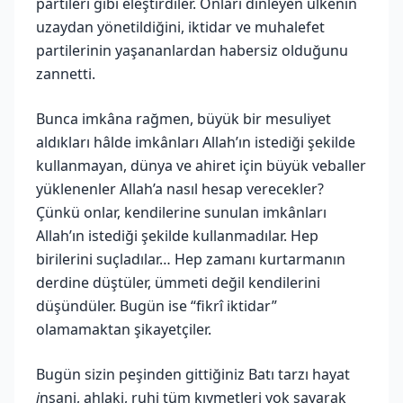
partileri gibi eleştirdiler. Onları dinleyen ülkenin
uzaydan yönetildiğini, iktidar ve muhalefet
partilerinin yaşananlardan habersiz olduğunu
zannetti.
Bunca imkâna rağmen, büyük bir mesuliyet
aldıkları hâlde imkânları Allah’ın istediği şekilde
kullanmayan, dünya ve ahiret için büyük veballer
yüklenenler Allah’a nasıl hesap verecekler?
Çünkü onlar, kendilerine sunulan imkânları
Allah’ın istediği şekilde kullanmadılar. Hep
birilerini suçladılar… Hep zamanı kurtarmanın
derdine düştüler, ümmeti değil kendilerini
düşündüler. Bugün ise “fikrî iktidar”
olamamaktan şikayetçiler.
Bugün sizin peşinden gittiğiniz Batı tarzı hayat
i
nsani, ahlaki, ruhi tüm kıymetleri yok sayarak