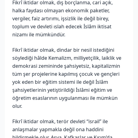
Fikrî iktidar olmak, dış borçlanma, cari açık,
halka faydası olmayan ekonomik paketler,
vergiler, faiz artırımı, işsizlik ile değil birey,
toplum ve devleti ıslah edecek İslâm iktisat
nizamı ile mümkündür.
Fikrî iktidar olmak, dindar bir nesil istediğini
söylediği hâlde Kemalizm, milliyetçilik, laiklik ve
demokrasi zemininde şahsiyetsiz, kapitalizmin
tüm şer projelerine kapılmış çocuk ve gençleri
yok eden bir eğitim sistemi ile değil İslâm
şahsiyetlerinin yetiştirildiği İslâmi eğitim ve
öğretim esaslarının uygulanması ile mümkün
olur.
Fikrî iktidar olmak, terör devleti “israil” ile
anlaşmalar yapmakla değil ona haddini
bildirmekle olur. Asya, Kafkaslar ve Kırım’da