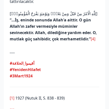
tattırılacaktır.
[لِلّٰهِ الْاَمْرُ مِنْ قَبْلُ وَمِنْ بَعْدُۜ وَيَوْمَئِذٍ يَفْرَحُ الْمُؤْمِنُونَۙ]
“…İş, eninde sonunda Allah'a aittir. O gün
Allah’ın zafer vermesiyle müminler
sevinecektir. Allah, dilediğine yardım eder. O,
mutlak güç sahibidir, çok merhametlidir.”
[4]
___
#أقيموا_الخلافة
#YenidenHilafet
#3Mart1924
[1]
1927 (Nutuk II, S. 838 - 839)