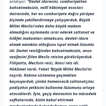
anlatıyor:
“Devlet idaresini, cumhuriyetten
bahsetmeksizin, millî hâkimiyet esasları
dairesinde, her an cumhuriyete doğru yürüyen
biçimde şekillendirmeye çalışıyorduk.
Büyük
Millet Meclisi'nden daha büyük makam
olmadığını aşılamada ısrar ederek saltanat ve
hilâfet makamları olmaksızın, devleti idare
etmek mümkün olduğunu ispat etmek lüzumlu
idi.
Devlet reisliğinden bahsetmeksizin, onun
vazifesini fiilen Meclis reisine gördürüyorduk.
Fiiliyatta, Meclisin reisi, ikinci reis idi.
Hükûmet vardı. Fakat ‘Büyük Millet Meclisi’ni
taşırdı. Kabine sistemine geçmekten
kaçınıyorduk; çünkü hemencecik saltanatçılar,
padişahın yetkisini kullanma lüzumunu ortaya
atacaklardı. İşte, geçiş devresinin bu mücadele
safhalarında, bizim kabul ettirmek
mecburiyetinde bulunduğumuz, aracı şekli,