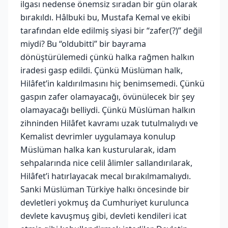
ilgası nedense önemsiz sıradan bir gün olarak
bırakıldı. Hâlbuki bu, Mustafa Kemal ve ekibi
tarafından elde edilmiş siyasi bir “zafer(?)” değil
miydi? Bu “oldubitti” bir bayrama
dönüştürülemedi çünkü halka rağmen halkın
iradesi gasp edildi. Çünkü Müslüman halk,
Hilâfet’in kaldırılmasını hiç benimsemedi. Çünkü
gaspın zafer olamayacağı, övünülecek bir şey
olamayacağı belliydi. Çünkü Müslüman halkın
zihninden Hilâfet kavramı uzak tutulmalıydı ve
Kemalist devrimler uygulamaya konulup
Müslüman halka kan kusturularak, idam
sehpalarında nice celil âlimler sallandırılarak,
Hilâfet’i hatırlayacak mecal bırakılmamalıydı.
Sanki Müslüman Türkiye halkı öncesinde bir
devletleri yokmuş da Cumhuriyet kurulunca
devlete kavuşmuş gibi, devleti kendileri icat