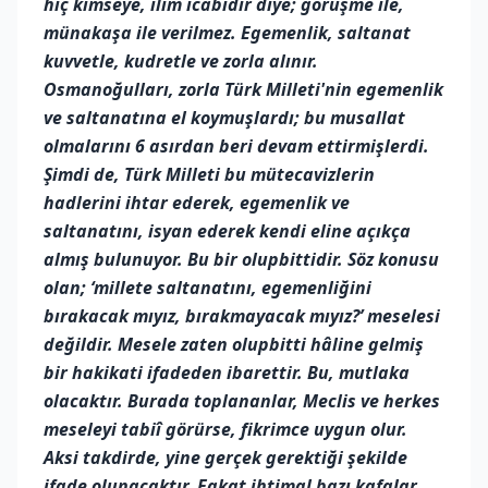
hiç kimseye, ilim icabıdır diye; görüşme ile,
münakaşa ile verilmez. Egemenlik, saltanat
kuvvetle, kudretle ve zorla alınır.
Osmanoğulları, zorla Türk Milleti'nin egemenlik
ve saltanatına el koymuşlardı; bu musallat
olmalarını 6 asırdan beri devam ettirmişlerdi.
Şimdi de, Türk Milleti bu mütecavizlerin
hadlerini ihtar ederek, egemenlik ve
saltanatını, isyan ederek kendi eline açıkça
almış bulunuyor. Bu bir olupbittidir. Söz konusu
olan; ‘millete saltanatını, egemenliğini
bırakacak mıyız, bırakmayacak mıyız?’ meselesi
değildir. Mesele zaten olupbitti hâline gelmiş
bir hakikati ifadeden ibarettir. Bu, mutlaka
olacaktır. Burada toplananlar, Meclis ve herkes
meseleyi tabiî görürse, fikrimce uygun olur.
Aksi takdirde, yine gerçek gerektiği şekilde
ifade olunacaktır. Fakat ihtimal bazı kafalar