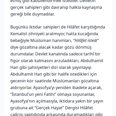
etmiş gibi kabullendirmek istediler. Devletin
gerçek sahipleri gibi davranıp halkla kaynaşma
gereği bile duymadılar.
Bugünkü iktidar sahipleri de Hilâfet karşıtlığında
Kemalist zihniyeti aratmıyor, hatta kucağında
bebeğiyle Müslüman hanımları,
“Hilâfet istedi”
diye gözaltına alacak kadar gözü dönmüş
durumdalar. Devlet kanalında sadece tarihî bir
figür olarak kalmasını arzuladıkları, Abdulhamit
Han gibi şahsiyetleri dizi olarak yayınlayıp
Abdulhamit Han gibi bir halife istedikleri için
gecenin kör saatinde Müslümanları gözaltına
aldırıyorlar. Ayasofya’yı yeniden ibadete açarak,
“İstanbul’un yeni Fatihi” olmaya soyunanlar,
Ayasofya’nın açılmasıyla, iktidara yakın bir yayın
grubuna ait “Gerçek Hayat” Dergisi Hilâfet
çağrısı yaptığında arkasında duramadıkları gibi