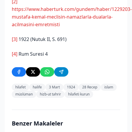
[2]
https://www.haberturk.com/gundem/haber/1229203-
mustafa-kemal-meclisin-namazlarla-dualarla-
acilmasini-emretmisti
[3]
1922 (Nutuk II, S. 691)
[4]
Rum Suresi 4
hilafet
halife
3 Mart
1924
28 Recep
islam
müslüman
hizb-ut tahrir
hilafeti kurun
Benzer Makaleler