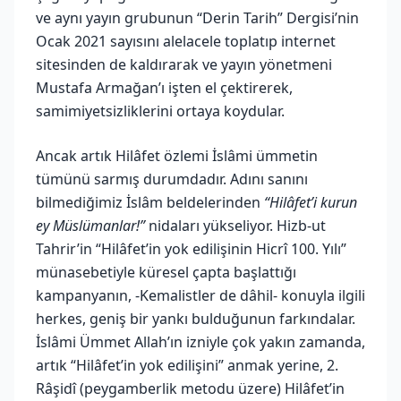
ve aynı yayın grubunun “Derin Tarih” Dergisi’nin
Ocak 2021 sayısını alelacele toplatıp internet
sitesinden de kaldırarak ve yayın yönetmeni
Mustafa Armağan’ı işten el çektirerek,
samimiyetsizliklerini ortaya koydular.
Ancak artık Hilâfet özlemi İslâmi ümmetin
tümünü sarmış durumdadır. Adını sanını
bilmediğimiz İslâm beldelerinden
“Hilâfet’i kurun
ey Müslümanlar!”
nidaları yükseliyor. Hizb-ut
Tahrir’in “Hilâfet’in yok edilişinin Hicrî 100. Yılı”
münasebetiyle küresel çapta başlattığı
kampanyanın, -Kemalistler de dâhil- konuyla ilgili
herkes, geniş bir yankı bulduğunun farkındalar.
İslâmi Ümmet Allah’ın izniyle çok yakın zamanda,
artık “Hilâfet’in yok edilişini” anmak yerine, 2.
Râşidî (peygamberlik metodu üzere) Hilâfet’in