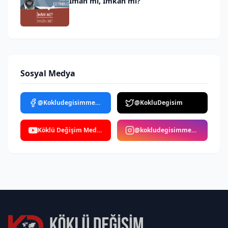
İman mı, İmkân mı?
Sosyal Medya
@Kokludegisimmedya
@KokluDegisim
Köklü Değişim Medya
@kokludegisimmedya