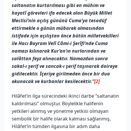
saltanatın kurtarılması gibi en mühim ve
hayatî görevleri ifa edecek olan Büyük Millet
Meclisi’nin açılış gününü Cuma’ya tesadüf
ettirmekle o günün mübarek olmasından
istifade için açılıştan önce bütün milletvekilleri
ile Hacı Bayram Velî Câmi-i Şerîfi’nde Cuma
namazı kılınarak Kur’an’ın nurlarından ve
salâttan feyz alınacaktır. Namazdan sonra
sakal-ı şerif ve sancak-ı şerif taşınarak daireye
gidilecektir. İçeriye girilmeden önce bir dua
okunacak ve kurbanlar kesilecektir.”
[2]
Hilâfet’in ilga sürecindeki ikinci darbe “saltanatın
kaldırılması” olmuştur. Böylelikle halifenin
yetkileri alınmış ve yönetme yetkisi olmayan
sembolik bir halife olarak kalması sağlanmış,
Hilâfet’in tümden ilgasına bir adım daha