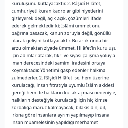
kuruluşunu kutlayacaktır. 2. Râşidî Hilâfet,
cumhuriyeti kuran kadrolar gibi niyetlerini
gizleyerek değil, açık açık, çözümleri ifade
ederek gelmektedir ki; İslâmi ümmet onu
bağrına basacak, kanun zoruyla değil, gönüllü
olarak gelişini kutlayacaktır. Bu artık onda bir
arzu olmaktan ziyade ümmet, Hilâfet’in kuruluşu
için adımlar atarak, fikrî ve siyasi çalışma yoluyla
iman derecesindeki samimi iradesini ortaya
koymaktadır. Yönetimi gasp edenler halkına
zulmederler. 2. Râşidî Hilâfet ise; hem üzerine
kurulacağı, insan fıtratıyla uyumlu İslâm akidesi
gereği hem de halkların kucak açması nedeniyle,
halkların desteğiyle kurulacağı için hiç kimse
zorbalığa maruz kalmayacak; bilakis din, dil,
ırkına göre insanlara ayrım yapılmayıp insana
insan muamelesinin yapıldığı merhamet