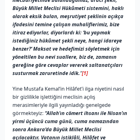
Büyük Millet Meclisi Hükûmeti sistemini, haklı
olarak eksik bulan, meşrutiyet şeklinin açıkça
ifadesini temine çalışan muhaliflerimiz, bize
itiraz ediyorlar, diyorlardı ki: ‘bu yapmak
istediğiniz hükûmet şekli neye, hangi idareye
benzer?’ Maksat ve hedefimizi söyletmek için
yöneltilen bu nevi suallere, biz de, zamanın
gereğine göre cevaplar vererek saltanatçıları
susturmak zaruretinde idik.
”
[1]
Yine Mustafa Kemal’in Hilâfet’i ilga niyetini nasıl
bir gizlilikle işlettiğini meclisin açılış
merasimleriyle ilgili yayınladığı genelgede
görmekteyiz:
“Allah’ın cömert ihsanı ile Nisan’ın
yirmi üçüncü cuma günü, cuma namazından
sonra Ankara’da Büyük Millet Meclisi
açılacaktır. Vatanın istiklâli, Hilâfet ve