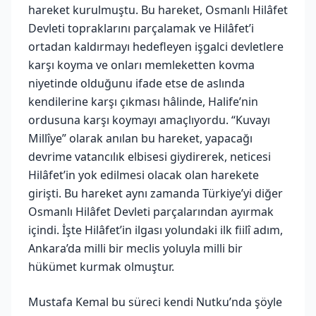
hareket kurulmuştu. Bu hareket, Osmanlı Hilâfet
Devleti topraklarını parçalamak ve Hilâfet’i
ortadan kaldırmayı hedefleyen işgalci devletlere
karşı koyma ve onları memleketten kovma
niyetinde olduğunu ifade etse de aslında
kendilerine karşı çıkması hâlinde, Halife’nin
ordusuna karşı koymayı amaçlıyordu. “Kuvayı
Millîye” olarak anılan bu hareket, yapacağı
devrime vatancılık elbisesi giydirerek, neticesi
Hilâfet’in yok edilmesi olacak olan harekete
girişti. Bu hareket aynı zamanda Türkiye’yi diğer
Osmanlı Hilâfet Devleti parçalarından ayırmak
içindi. İşte Hilâfet’in ilgası yolundaki ilk fiilî adım,
Ankara’da milli bir meclis yoluyla milli bir
hükümet kurmak olmuştur.
Mustafa Kemal bu süreci kendi Nutku’nda şöyle