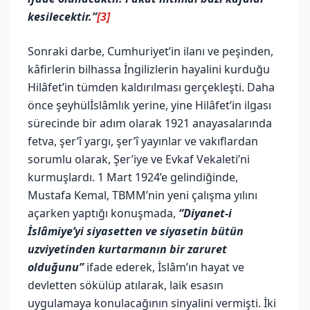
kesilecektir.”
[3]
Sonraki darbe, Cumhuriyet’in ilanı ve peşinden,
kâfirlerin bilhassa İngilizlerin hayalini kurduğu
Hilâfet’in tümden kaldırılması gerçekleşti. Daha
önce şeyhülİslâmlık yerine, yine Hilâfet’in ilgası
sürecinde bir adım olarak 1921 anayasalarında
fetva, şer’î yargı, şer’î yayınlar ve vakıflardan
sorumlu olarak, Şer’iye ve Evkaf Vekaleti’ni
kurmuşlardı. 1 Mart 1924’e gelindiğinde,
Mustafa Kemal, TBMM’nin yeni çalışma yılını
açarken yaptığı konuşmada,
“Diyanet-i
İslâmiye’yi siyasetten ve siyasetin bütün
uzviyetinden kurtarmanın bir zaruret
olduğunu”
ifade ederek, İslâm’ın hayat ve
devletten sökülüp atılarak, laik esasın
uygulamaya konulacağının sinyalini vermişti. İki