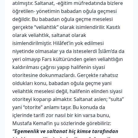
atılmıştır. Saltanat, -eğitim müfredatında bizlere
öğretilen- yönetimin babadan oğula geçmesi
değildir. Bu babadan oğula geçme meselesi
gerçekte “veliahtlık” olarak isimlendirilir. Kasıtlı
olarak veliahtlık, saltanat olarak
isimlendirilmiştir. Hilâfet’in yok edilmesi
niyetinde olmasalar ya da isteselerdi İslâm’da da
yeri olmayıp Fars kültüründen gelen veliahtlığın
kaldırılması çağrısı yapıp halifenin siyasi
otoritesine dokunmazlardı. Gerçekte rahatsız
oldukları konu, babadan oğula geçme yani
veliahtlık meselesi değil, halifenin elinden siyasi
otoriteyi koparıp almaktır. Saltanat aslen; “sulta”
yani “otorite” anlamı taşır. Bu konuda da
içlerinde tarifi zor nasıl bir kin varsa bunu,
Mustafa Kemal’in şu sözlerinde görebiliriz:
“Egemenlik ve saltanat hiç kimse tarafından