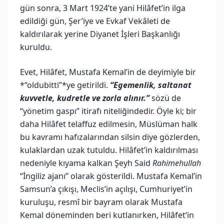
gün sonra, 3 Mart 1924’te yani Hilâfet’in ilga
edildiği gün, Şer’iye ve Evkaf Vekâleti de
kaldırılarak yerine Diyanet İşleri Başkanlığı
kuruldu.
Evet, Hilâfet, Mustafa Kemal’in de deyimiyle bir
*“oldubitti”*ye getirildi.
“Egemenlik, saltanat
kuvvetle, kudretle ve zorla alınır.”
sözü de
“yönetim gaspı” itirafı niteliğindedir. Öyle ki; bir
daha Hilâfet telaffuz edilmesin, Müslüman halk
bu kavramı hafızalarından silsin diye gözlerden,
kulaklardan uzak tutuldu. Hilâfet’in kaldırılması
nedeniyle kıyama kalkan Şeyh Said
Rahimehullah
“İngiliz ajanı” olarak gösterildi. Mustafa Kemal’in
Samsun’a çıkışı, Meclis’in açılışı, Cumhuriyet’in
kuruluşu, resmî bir bayram olarak Mustafa
Kemal döneminden beri kutlanırken, Hilâfet’in