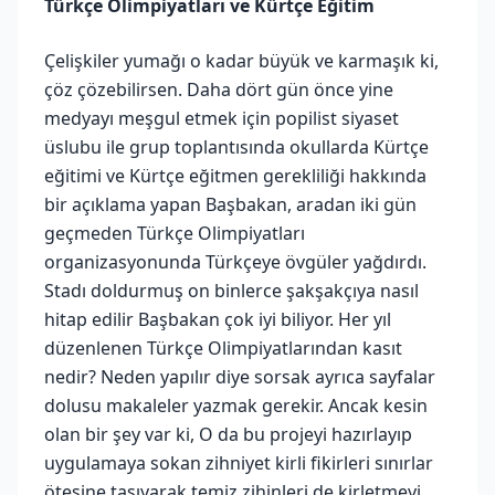
Türkçe Olimpiyatları ve Kürtçe Eğitim
Çelişkiler yumağı o kadar büyük ve karmaşık ki,
çöz çözebilirsen. Daha dört gün önce yine
medyayı meşgul etmek için popilist siyaset
üslubu ile grup toplantısında okullarda Kürtçe
eğitimi ve Kürtçe eğitmen gerekliliği hakkında
bir açıklama yapan Başbakan, aradan iki gün
geçmeden Türkçe Olimpiyatları
organizasyonunda Türkçeye övgüler yağdırdı.
Stadı doldurmuş on binlerce şakşakçıya nasıl
hitap edilir Başbakan çok iyi biliyor. Her yıl
düzenlenen Türkçe Olimpiyatlarından kasıt
nedir? Neden yapılır diye sorsak ayrıca sayfalar
dolusu makaleler yazmak gerekir. Ancak kesin
olan bir şey var ki, O da bu projeyi hazırlayıp
uygulamaya sokan zihniyet kirli fikirleri sınırlar
ötesine taşıyarak temiz zihinleri de kirletmeyi