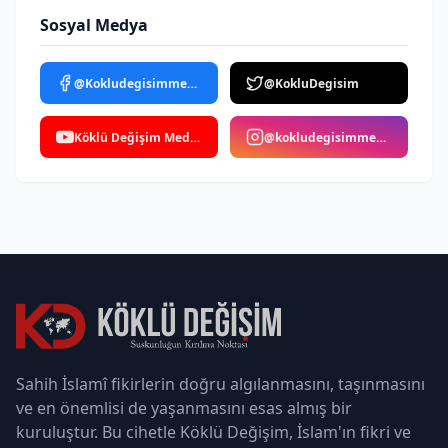
Sosyal Medya
@Kokludegisimmedya
@KokluDegisim
Köklü Değişim Medya
@kokludegisimmedya
Sahih İslamî fikirlerin doğru algılanmasını, taşınmasını
ve en önemlisi de yaşanmasını esas almış bir
kuruluştur. Bu cihetle Köklü Değişim, İslam'ın fikri ve