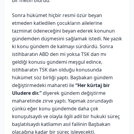
bir metin olurdu.
Sonra hükümet hiçbir resmi özür beyan
etmeden katledilen çocukların ailelerine
tazminat ödeneceğini beyan ederek konunun
gündemden düşmesini sağlamak istedi. Ne yazık
ki konu gündem de kalmayı sürdürdü. Sonra
istihbaratın ABD den mi yoksa TSK dan mı
geldiği konusu gündemi meşgul edince,
istihbaratın TSK dan olduğu konusunda
hükümet söz birliği yaptı. Başbakan gündem
değiştirmedeki mahareti ile
“Her kürtaj bir
Uludere dir.”
diyerek gündem değiştirme
maharetinde zirve yaptı. Yapmak zorundaydı
çünkü eğer konu gündemde daha çok
konuşulsaydı ve olayla ilgili adil bir hukuki süreç
başlatılsaydı katliamın asıl failinin Başbakan
olacağına kadar bir süreç işleyecekti.