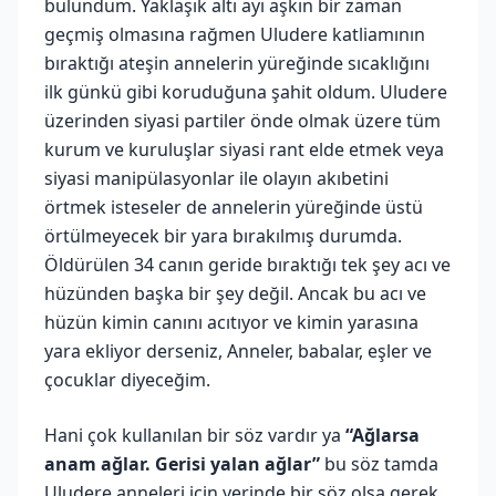
bulundum. Yaklaşık altı ayı aşkın bir zaman
geçmiş olmasına rağmen Uludere katliamının
bıraktığı ateşin annelerin yüreğinde sıcaklığını
ilk günkü gibi koruduğuna şahit oldum. Uludere
üzerinden siyasi partiler önde olmak üzere tüm
kurum ve kuruluşlar siyasi rant elde etmek veya
siyasi manipülasyonlar ile olayın akıbetini
örtmek isteseler de annelerin yüreğinde üstü
örtülmeyecek bir yara bırakılmış durumda.
Öldürülen 34 canın geride bıraktığı tek şey acı ve
hüzünden başka bir şey değil. Ancak bu acı ve
hüzün kimin canını acıtıyor ve kimin yarasına
yara ekliyor derseniz, Anneler, babalar, eşler ve
çocuklar diyeceğim.
Hani çok kullanılan bir söz vardır ya
“Ağlarsa
anam ağlar. Gerisi yalan ağlar”
bu söz tamda
Uludere anneleri için yerinde bir söz olsa gerek.