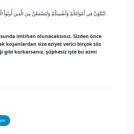
لَتُبْلَوُنَّ فِي أَمْوَالِكُمْ وَأَنفُسِكُمْ وَلَتَسْمَعُنَّ مِنَ الَّذِينَ أُوتُواْ 
usunda imtihan olunacaksınız. Sizden önce
ak koşanlardan size eziyet verici birçok söz
ği gibi korkarsanız, şüphesiz işte bu azmi
ram