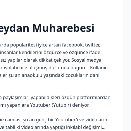
Meydan Muharebesi
arda popülaritesi iyice artan facebook, twitter,
insanlar kendilerini özgürce ve özgünce ifade
ız yapılar olarak dikkat çekiyor. Sosyal medya
ir ıstılahı bile oluşmuş durumda bugün… Kullanıcı,
adeler şu an anaokulu yaşındaki çocukların dahi
o paylaşımları yapabildikleri özgün platformlardan
şımı yapanlara Youtuber (Yutubır) deniyor.
 camiası şu an genç bir Youtuber’ı ve videolarını
tabii ki videolarında yaptığı inkılabî değişimi…