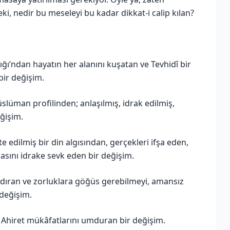
ki, nedir bu meseleyi bu kadar dikkat-i calip kılan?
ğı’ndan hayatın her alanını kuşatan ve Tevhidî bir
bir değişim.
slüman profilinden; anlaşılmış, idrak edilmiş,
ğişim.
e edilmiş bir din algısından, gerçekleri ifşa eden,
asını idrake sevk eden bir değişim.
ndıran ve zorluklara göğüs gerebilmeyi, amansız
 değişim.
a Ahiret mükâfatlarını umduran bir değişim.