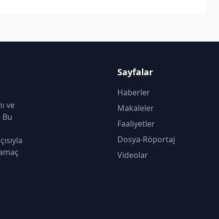
Sayfalar
Haberler
nı ve
Makaleler
. Bu
Faaliyetler
Dosya-Röportaj
çısıyla
 amaç
Videolar