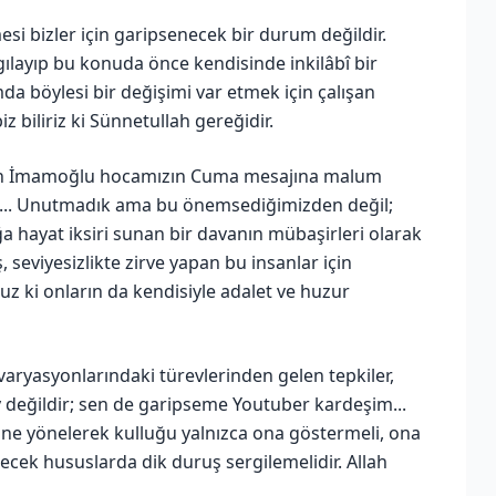
esi bizler için garipsenecek bir durum değildir.
lgılayıp bu konuda önce kendisinde inkilâbî bir
a böylesi bir değişimi var etmek için çalışan
z biliriz ki Sünnetullah gereğidir.
llah İmamoğlu hocamızın Cuma mesajına malum
ık... Unutmadık ama bu önemsediğimizden değil;
a hayat iksiri sunan bir davanın mübaşirleri olarak
, seviyesizlikte zirve yapan bu insanlar için
uz ki onların da kendisiyle adalet ve huzur
varyasyonlarındaki türevlerinden gelen tepkiler,
y değildir; sen de garipseme Youtuber kardeşim...
bine yönelerek kulluğu yalnızca ona göstermeli, ona
ecek hususlarda dik duruş sergilemelidir. Allah