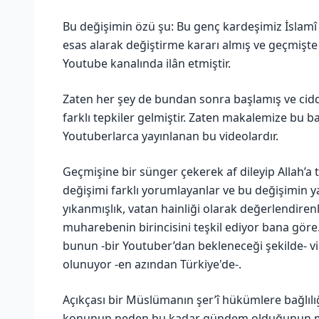
Bu değişimin özü şu: Bu genç kardeşimiz İslamî ö
esas alarak değiştirme kararı almış ve geçmişte 
Youtube kanalında ilân etmiştir.
Zaten her şey de bundan sonra başlamış ve ciddi
farklı tepkiler gelmiştir. Zaten makalemize bu 
Youtuberlarca yayınlanan bu videolardır.
Geçmişine bir sünger çekerek af dileyip Allah’a 
değişimi farklı yorumlayanlar ve bu değişimin ya
yıkanmışlık, vatan hainliği olarak değerlendiren
muharebenin birincisini teşkil ediyor bana göre.
bunun -bir Youtuber’dan bekleneceği şekilde- vid
olunuyor -en azından Türkiye'de-.
Açıkçası bir Müslümanın şer’î hükümlere bağlılı
konunun neden bu kadar gündem olduğunun masa