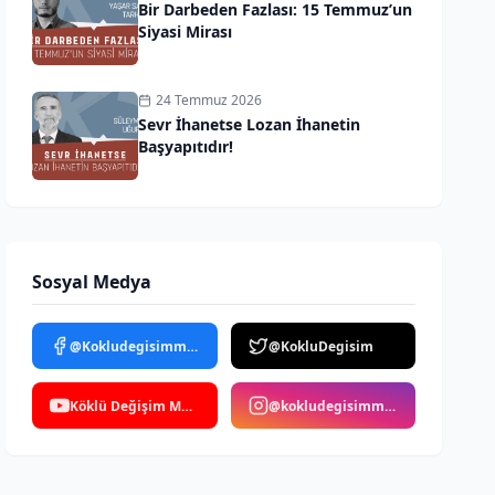
Bir Darbeden Fazlası: 15 Temmuz’un
Siyasi Mirası
24 Temmuz 2026
Sevr İhanetse Lozan İhanetin
Başyapıtıdır!
Sosyal Medya
@Kokludegisimmedya
@KokluDegisim
Köklü Değişim Medya
@kokludegisimmedya