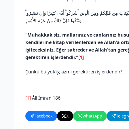
الْكِتَابَ مِن قَبْلِكُمْ وَمِنَ الَّذِينَ أَشْرَكُواْ أَذًى كَثِيرًا وَإِن تَصْبِرُواْ
وَتَتَّقُواْ فَإِنَّ ذَلِكَ مِنْ عَزْمِ الأُمُورِ
“Muhakkak siz, mallarınız ve canlarınız hus
kendilerine kitap verilenlerden ve Allah'a ort
işiteceksiniz. Eğer sabreder ve Allah'tan gere
gerektiren işlerdendir.”
[1]
Çünkü bu yol/iş; azmi gerektiren işlerdendir!
[1]
Âli İmran 186
Facebook
X
WhatsApp
Teleg