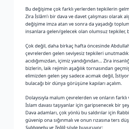
Bu değişime çok farklı yerlerden tepkilerin gelm
Zira İslâm’ı bir dava ve davet çalışması olarak a
değişime imza atan ve sonra da yaşadığı toplumd
insanlara gelen/gelecek olan olumsuz tepkiler, bi
Çok değil, daha birkaç hafta öncesinde Abdu
çevrelerden gelen seviyesiz tepkileri unutmad
acıdığımızdan, içimiz yandığından… Zira insanlığ
bizlerin, laik rejimin aşağılık tornasından geçmiş
elimizden gelen şey sadece acımak değil, İstiyor
bulacağı bir dünya görüşüne kapıları açalım.
Dolayısıyla malum çevrelerden ve onların farklı 
İslam davası taşıyanlar için garipsenecek bir şe
Dava adamları, çok yönlü bu saldırılar için Rab
güvenip ona sığınmalı ve onun rızasına ters düş
Subhanehu ve Teâlâ
şöyle buyuruyor: