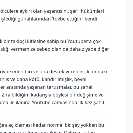
lçülere aykırı olan yaşantısını, şer’i hükümleri
işlediği günahlarından ‘tövbe ettiğini’ kendi
 bir takipçi kitlesine sahip bu Youtuber’a çok
başlığı vermemize sebep olan da daha ziyade diğer
tövbe eden biri ve ona destek verenler ile ondaki
nlış ve daha kötü, kandırılmışlık, beyni
ler arasında yaşanan tartışmalar, bu sanal
 Zira bildiğim kadarıyla böylesi bir değişime ve
eo ile ilanına Youtube camiasında ilk kez şahit
ğını açıklaması kadar normal bir şey yokken bu
ya yatırılması gerekiyor. Öyle ya, zaten