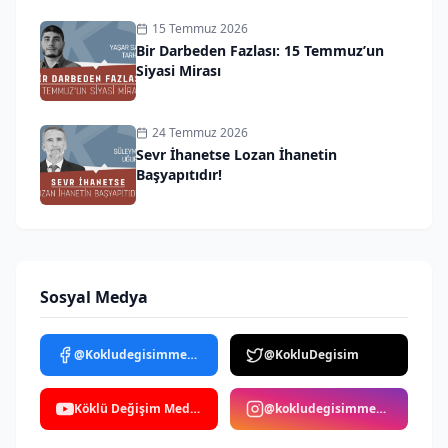
15 Temmuz 2026
Bir Darbeden Fazlası: 15 Temmuz’un
Siyasi Mirası
24 Temmuz 2026
Sevr İhanetse Lozan İhanetin
Başyapıtıdır!
Sosyal Medya
@Kokludegisimmedya
@KokluDegisim
Köklü Değişim Medya
@kokludegisimmedya