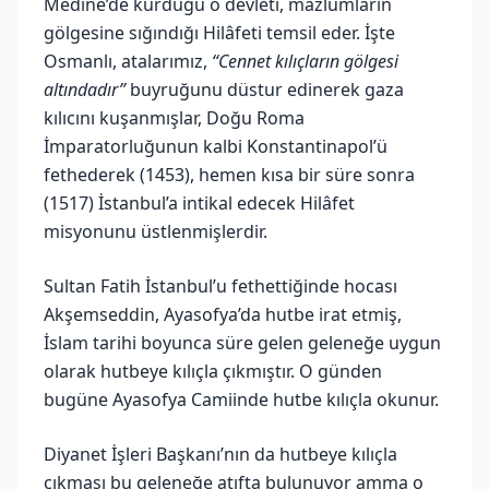
Medine’de kurduğu o devleti, mazlumların
gölgesine sığındığı Hilâfeti temsil eder. İşte
Osmanlı, atalarımız,
“Cennet kılıçların gölgesi
altındadır”
buyruğunu düstur edinerek gaza
kılıcını kuşanmışlar, Doğu Roma
İmparatorluğunun kalbi Konstantinapol’ü
fethederek (1453), hemen kısa bir süre sonra
(1517) İstanbul’a intikal edecek Hilâfet
misyonunu üstlenmişlerdir.
Sultan Fatih İstanbul’u fethettiğinde hocası
Akşemseddin, Ayasofya’da hutbe irat etmiş,
İslam tarihi boyunca süre gelen geleneğe uygun
olarak hutbeye kılıçla çıkmıştır. O günden
bugüne Ayasofya Camiinde hutbe kılıçla okunur.
Diyanet İşleri Başkanı’nın da hutbeye kılıçla
çıkması bu geleneğe atıfta bulunuyor amma o