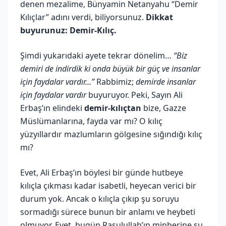
denen mezalime, Bünyamin Netanyahu “Demir
Kılıçlar” adını verdi, biliyorsunuz.
Dikkat
buyurunuz: Demir-Kılıç.
Şimdi yukarıdaki ayete tekrar dönelim…
“Biz
demiri de indirdik ki onda büyük bir güç ve insanlar
için faydalar vardır…”
Rabbimiz;
demirde insanlar
için faydalar vardır
buyuruyor. Peki, Sayın Ali
Erbaş’ın elindeki
demir-kılıçtan
bize, Gazze
Müslümanlarına, fayda var mı? O kılıç
yüzyıllardır mazlumların gölgesine sığındığı kılıç
mı?
Evet, Ali Erbaş’ın böylesi bir günde hutbeye
kılıçla çıkması kadar isabetli, heyecan verici bir
durum yok. Ancak o kılıçla çıkıp şu soruyu
sormadığı sürece bunun bir anlamı ve heybeti
olmuyor. Evet, bugün Rasulullah’ın minberine şu