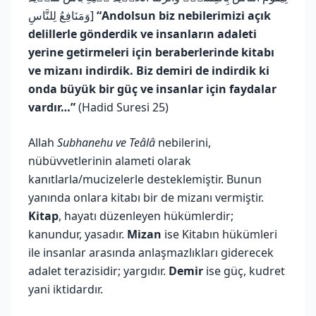
وَمَنَافِعُ لِلنَّاسِ]
“Andolsun biz nebilerimizi açık
delillerle gönderdik ve insanların adaleti
yerine getirmeleri için beraberlerinde kitabı
ve mizanı indirdik. Biz demiri de indirdik ki
onda büyük bir güç ve insanlar için faydalar
vardır…”
(Hadid Suresi 25)
Allah
Subhanehu ve Teâlâ
nebilerini,
nübüvvetlerinin alameti olarak
kanıtlarla/mucizelerle desteklemiştir. Bunun
yanında onlara kitabı bir de mizanı vermiştir.
Kitap
, hayatı düzenleyen hükümlerdir;
kanundur, yasadır.
Mizan
ise Kitabın hükümleri
ile insanlar arasında anlaşmazlıkları giderecek
adalet terazisidir; yargıdır.
Demir
ise güç, kudret
yani iktidardır.