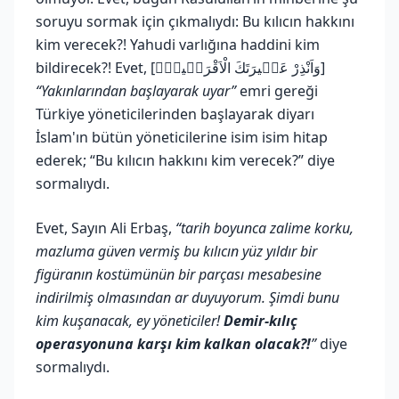
soruyu sormak için çıkmalıydı: Bu kılıcın hakkını
kim verecek?! Yahudi varlığına haddini kim
bildirecek?! Evet, [وَاَنْذِرْ عَش۪يرَتَكَ الْاَقْرَب۪ينَۙ]
“Yakınlarından başlayarak uyar”
emri gereği
Türkiye yöneticilerinden başlayarak diyarı
İslam'ın bütün yöneticilerine isim isim hitap
ederek; “Bu kılıcın hakkını kim verecek?” diye
sormalıydı.
Evet, Sayın Ali Erbaş,
“tarih boyunca zalime korku,
mazluma güven vermiş bu kılıcın yüz yıldır bir
figüranın kostümünün bir parçası mesabesine
indirilmiş olmasından ar duyuyorum. Şimdi bunu
kim kuşanacak, ey yöneticiler!
Demir-kılıç
operasyonuna karşı kim kalkan olacak?!
”
diye
sormalıydı.