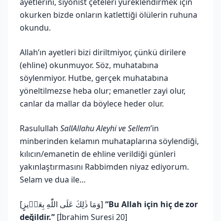
ayetlerini, siyonist çeteleri yüreklendirmek için
okurken bizde onların katlettiği ölülerin ruhuna
okundu.
Allah’ın ayetleri bizi diriltmiyor, çünkü dirilere
(ehline) okunmuyor. Söz, muhatabına
söylenmiyor. Hutbe, gerçek muhatabına
yöneltilmezse heba olur; emanetler zayi olur,
canlar da mallar da böylece heder olur.
Rasulullah
SallAllahu Aleyhi ve Sellem
’in
minberinden kelamın muhataplarına söylendiği,
kılıcın/emanetin de ehline verildiği günleri
yakınlaştırmasını Rabbimden niyaz ediyorum.
Selam ve dua ile…
[وَمَا ذٰلِكَ عَلَى اللّٰهِ بِعَز۪يزٍ]
“Bu Allah için hiç de zor
değildir.”
[İbrahim Suresi 20]