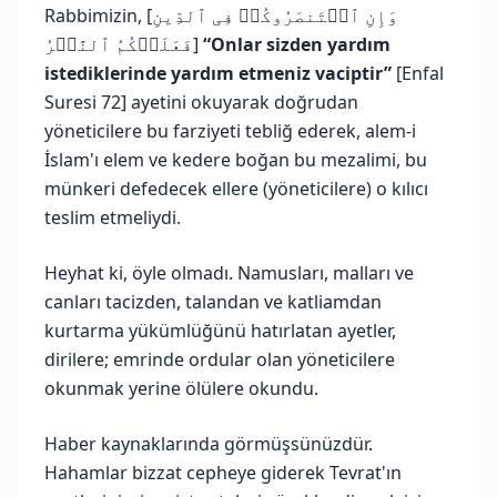
Rabbimizin, [وَإِنِ ٱسۡتَنصَرُوكُمۡ فِی ٱلدِّینِ
فَعَلَیۡكُمُ ٱلنَّصۡرُ]
“Onlar sizden yardım
istediklerinde yardım etmeniz vaciptir”
[Enfal
Suresi 72] ayetini okuyarak doğrudan
yöneticilere bu farziyeti tebliğ ederek, alem-i
İslam'ı elem ve kedere boğan bu mezalimi, bu
münkeri defedecek ellere (yöneticilere) o kılıcı
teslim etmeliydi.
Heyhat ki, öyle olmadı. Namusları, malları ve
canları tacizden, talandan ve katliamdan
kurtarma yükümlüğünü hatırlatan ayetler,
dirilere; emrinde ordular olan yöneticilere
okunmak yerine ölülere okundu.
Haber kaynaklarında görmüşsünüzdür.
Hahamlar bizzat cepheye giderek Tevrat'ın