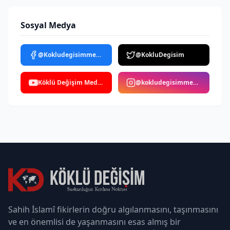
Sosyal Medya
@Kokludegisimmedya
@KokluDegisim
Köklü Değişim Medya
@kokludegisimmedya
Sahih İslamî fikirlerin doğru algılanmasını, taşınmasını
ve en önemlisi de yaşanmasını esas almış bir