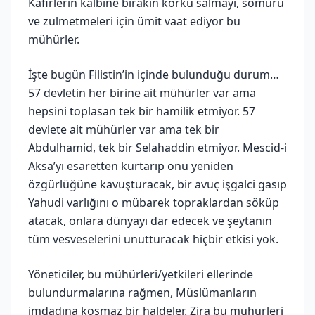
Kâfirlerin kalbine bırakın korku salmayı, sömürü
ve zulmetmeleri için ümit vaat ediyor bu
mühürler.
İşte bugün Filistin’in içinde bulunduğu durum…
57 devletin her birine ait mühürler var ama
hepsini toplasan tek bir hamilik etmiyor. 57
devlete ait mühürler var ama tek bir
Abdulhamid, tek bir Selahaddin etmiyor. Mescid-i
Aksa’yı esaretten kurtarıp onu yeniden
özgürlüğüne kavuşturacak, bir avuç işgalci gasıp
Yahudi varlığını o mübarek topraklardan söküp
atacak, onlara dünyayı dar edecek ve şeytanın
tüm vesveselerini unutturacak hiçbir etkisi yok.
Yöneticiler, bu mühürleri/yetkileri ellerinde
bulundurmalarına rağmen, Müslümanların
imdadına koşmaz bir haldeler. Zira bu mühürleri