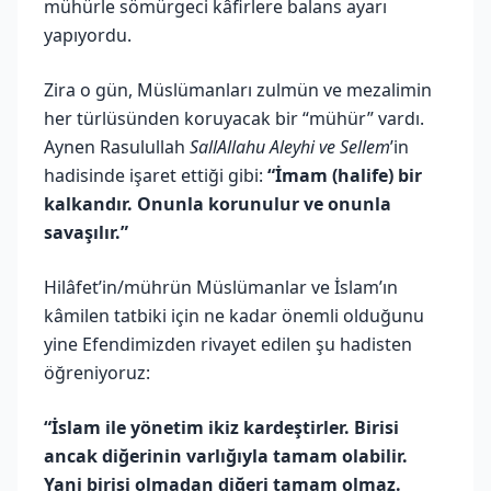
mühürle sömürgeci kâfirlere balans ayarı
yapıyordu.
Zira o gün, Müslümanları zulmün ve mezalimin
her türlüsünden koruyacak bir “mühür” vardı.
Aynen Rasulullah
SallAllahu Aleyhi ve Sellem
’in
hadisinde işaret ettiği gibi:
“İmam (halife) bir
kalkandır. Onunla korunulur ve onunla
savaşılır.”
Hilâfet’in/mührün Müslümanlar ve İslam’ın
kâmilen tatbiki için ne kadar önemli olduğunu
yine Efendimizden rivayet edilen şu hadisten
öğreniyoruz:
“İslam ile yönetim ikiz kardeştirler. Birisi
ancak diğerinin varlığıyla tamam olabilir.
Yani birisi olmadan diğeri tamam olmaz.