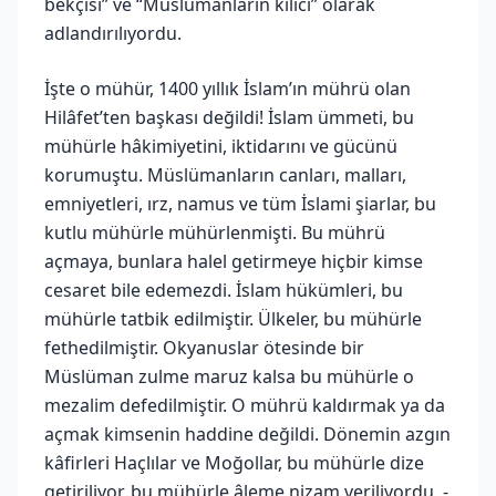
bekçisi” ve “Müslümanların kılıcı” olarak
adlandırılıyordu.
İşte o mühür, 1400 yıllık İslam’ın mührü olan
Hilâfet’ten başkası değildi! İslam ümmeti, bu
mühürle hâkimiyetini, iktidarını ve gücünü
korumuştu. Müslümanların canları, malları,
emniyetleri, ırz, namus ve tüm İslami şiarlar, bu
kutlu mühürle mühürlenmişti. Bu mührü
açmaya, bunlara halel getirmeye hiçbir kimse
cesaret bile edemezdi. İslam hükümleri, bu
mühürle tatbik edilmiştir. Ülkeler, bu mühürle
fethedilmiştir. Okyanuslar ötesinde bir
Müslüman zulme maruz kalsa bu mühürle o
mezalim defedilmiştir. O mührü kaldırmak ya da
açmak kimsenin haddine değildi. Dönemin azgın
kâfirleri Haçlılar ve Moğollar, bu mühürle dize
getiriliyor, bu mühürle âleme nizam veriliyordu. -