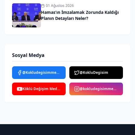
01 Ağustos 2026
Hamas’ın İmzalamak Zorunda Kaldığı
Planın Detayları Neler?
Sosyal Medya
@Kokludegisimmedya
@KokluDegisim
Köklü Değişim Medya
@kokludegisimmedya