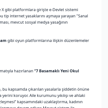
 gibi platformlara girişte e-Devlet sistemi
u tip internet yasaklarını aşmaya yarayan "Sanal
aması, mevcut sosyal medya yasağının
team
gibi oyun platformlarına ilişkin düzenlemeler
limatıyla hazırlanan
“7 Basamaklı Yeni Okul
ip, bu kapsamda çıkarılan yasalarla şiddetin önüne
 yerini koruyor. Aile kurumunu yıkılışı ve ahlaki
zleşmesi” kapsamındaki uzaklaştırma, kadının
ulanmaya devam ediyor. Mevcut sistem ile