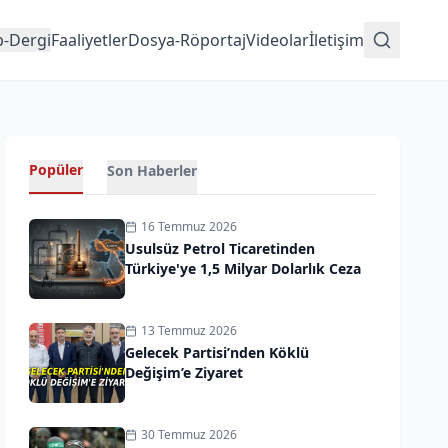
p-Dergi
Faaliyetler
Dosya-Röportaj
Videolar
İletişim
Popüler
Son Haberler
16 Temmuz 2026
Usulsüz Petrol Ticaretinden
Türkiye'ye 1,5 Milyar Dolarlık Ceza
13 Temmuz 2026
Gelecek Partisi’nden Köklü
Değişim’e Ziyaret
30 Temmuz 2026