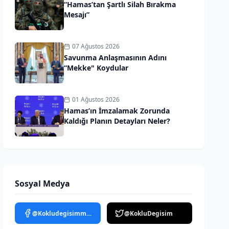
“Hamas’tan Şartlı Silah Bırakma
Mesajı”
07 Ağustos 2026
Savunma Anlaşmasının Adını
“Mekke" Koydular
01 Ağustos 2026
Hamas’ın İmzalamak Zorunda
Kaldığı Planın Detayları Neler?
Sosyal Medya
@Kokludegisimmedya
@KokluDegisim