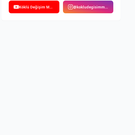
Köklü Değişim Medya
@kokludegisimmedya