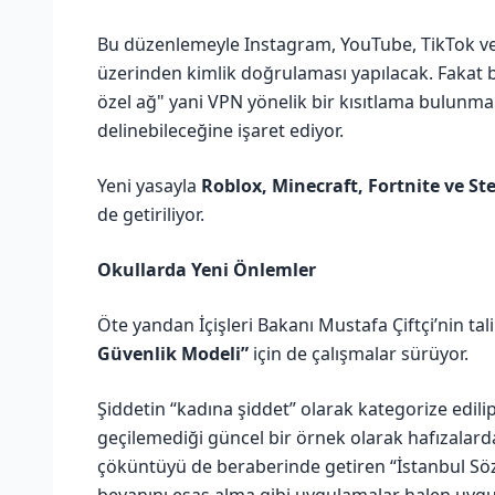
Bu düzenlemeyle Instagram, YouTube, TikTok ve X
üzerinden kimlik doğrulaması yapılacak. Fakat b
özel ağ" yani VPN yönelik bir kısıtlama bulunm
delinebileceğine işaret ediyor.
Yeni yasayla
Roblox, ⁠Minecraft, ⁠Fortnite ve S
de getiriliyor.
Okullarda Yeni Önlemler
Öte yandan İçişleri Bakanı Mustafa Çiftçi’nin ta
Güvenlik Modeli”
için de çalışmalar sürüyor.
Şiddetin “kadına şiddet” olarak kategorize edil
geçilemediği güncel bir örnek olarak hafızalarda
çöküntüyü de beraberinde getiren “İstanbul Sö
beyanını esas alma gibi uygulamalar halen uyg