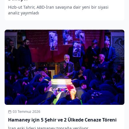
Hizb-ut Tahrir, ABD-İran savaşına dair yeni bir siyasi
analiz yayımladı
03 Temmuz 2026
Hamaney için 5 Şehir ve 2 Ülkede Cenaze Töreni
İran eski lideri Hamaney toprağa veriliyor