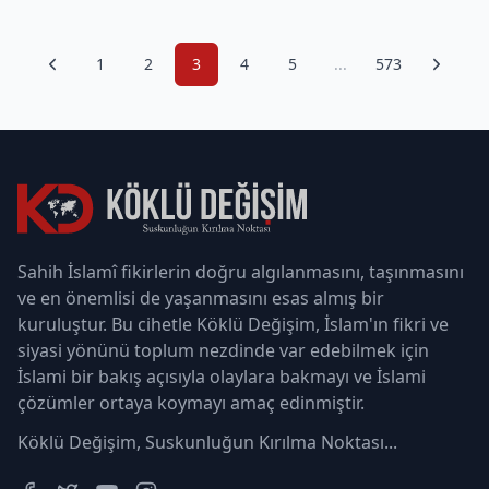
1
2
3
4
5
...
573
Sahih İslamî fikirlerin doğru algılanmasını, taşınmasını
ve en önemlisi de yaşanmasını esas almış bir
kuruluştur. Bu cihetle Köklü Değişim, İslam'ın fikri ve
siyasi yönünü toplum nezdinde var edebilmek için
İslami bir bakış açısıyla olaylara bakmayı ve İslami
çözümler ortaya koymayı amaç edinmiştir.
Köklü Değişim, Suskunluğun Kırılma Noktası...