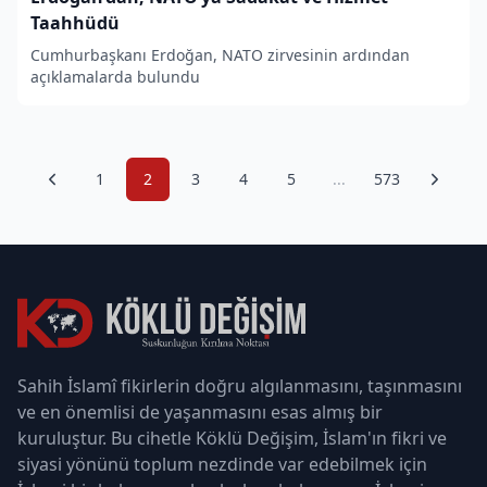
Taahhüdü
Cumhurbaşkanı Erdoğan, NATO zirvesinin ardından
açıklamalarda bulundu
1
2
3
4
5
...
573
Sahih İslamî fikirlerin doğru algılanmasını, taşınmasını
ve en önemlisi de yaşanmasını esas almış bir
kuruluştur. Bu cihetle Köklü Değişim, İslam'ın fikri ve
siyasi yönünü toplum nezdinde var edebilmek için