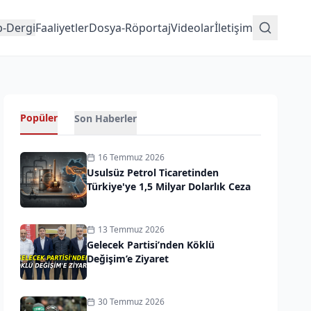
p-Dergi
Faaliyetler
Dosya-Röportaj
Videolar
İletişim
Popüler
Son Haberler
16 Temmuz 2026
Usulsüz Petrol Ticaretinden
Türkiye'ye 1,5 Milyar Dolarlık Ceza
13 Temmuz 2026
Gelecek Partisi’nden Köklü
Değişim’e Ziyaret
30 Temmuz 2026