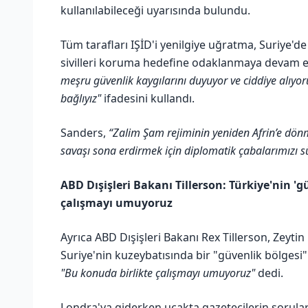
kullanılabileceği uyarısında bulundu.
Tüm tarafları IŞİD'i yenilgiye uğratma, Suriye'
sivilleri koruma hedefine odaklanmaya devam et
meşru güvenlik kaygılarını duyuyor ve ciddiye alıyor
bağlıyız"
ifadesini kullandı.
Sanders,
“Zalim Şam rejiminin yeniden Afrin’e dönm
savaşı sona erdirmek için diplomatik çabalarımızı
ABD Dışişleri Bakanı Tillerson: Türkiye'nin 'güv
çalışmayı umuyoruz
Ayrıca ABD Dışişleri Bakanı Rex Tillerson, Zeytin
Suriye'nin kuzeybatısında bir "güvenlik bölgesi" 
"Bu konuda birlikte çalışmayı umuyoruz"
dedi.
Londra'ya giderken uçakta gazetecilerin soruları