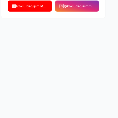
Köklü Değişim Medya
@kokludegisimmedya