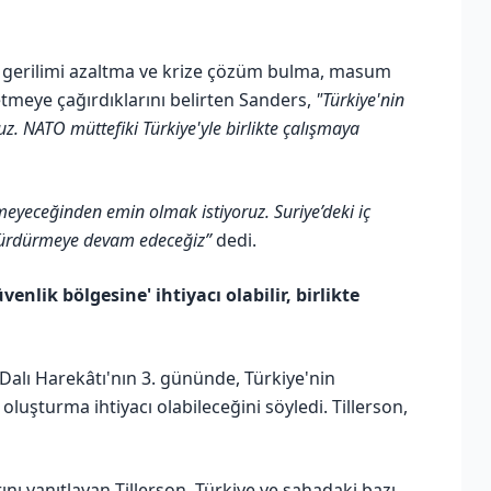
de gerilimi azaltma ve krize çözüm bulma, masum
meye çağırdıklarını belirten Sanders,
"Türkiye'nin
uz. NATO müttefiki Türkiye'yle birlikte çalışmaya
eyeceğinden emin olmak istiyoruz. Suriye’deki iç
 sürdürmeye devam edeceğiz”
dedi.
enlik bölgesine' ihtiyacı olabilir, birlikte
 Dalı Harekâtı'nın 3. gününde, Türkiye'nin
oluşturma ihtiyacı olabileceğini söyledi. Tillerson,
nı yanıtlayan Tillerson, Türkiye ve sahadaki bazı