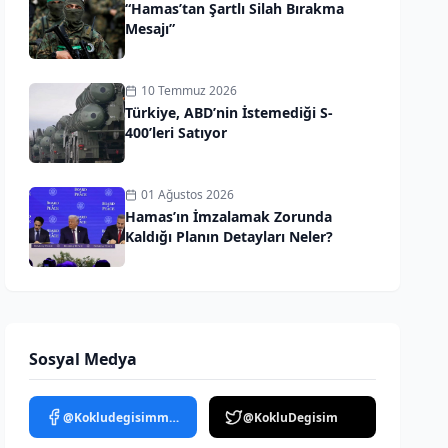
“Hamas’tan Şartlı Silah Bırakma
Mesajı”
10 Temmuz 2026
Türkiye, ABD’nin İstemediği S-
400’leri Satıyor
01 Ağustos 2026
Hamas’ın İmzalamak Zorunda
Kaldığı Planın Detayları Neler?
Sosyal Medya
@Kokludegisimmedya
@KokluDegisim