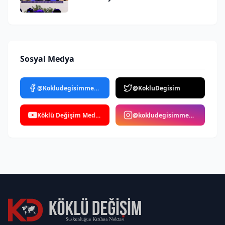
Sosyal Medya
@Kokludegisimmedya
@KokluDegisim
Köklü Değişim Medya
@kokludegisimmedya