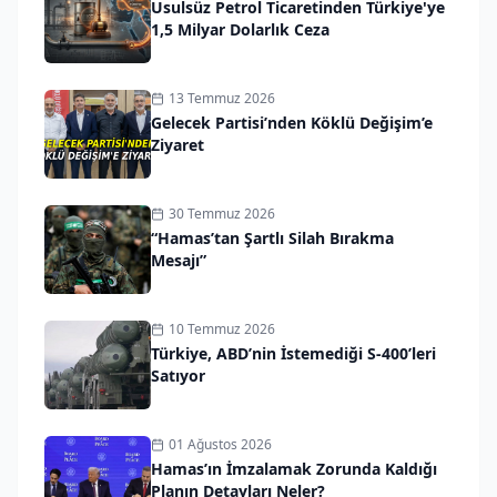
Usulsüz Petrol Ticaretinden Türkiye'ye
1,5 Milyar Dolarlık Ceza
13 Temmuz 2026
Gelecek Partisi’nden Köklü Değişim’e
Ziyaret
30 Temmuz 2026
“Hamas’tan Şartlı Silah Bırakma
Mesajı”
10 Temmuz 2026
Türkiye, ABD’nin İstemediği S-400’leri
Satıyor
01 Ağustos 2026
Hamas’ın İmzalamak Zorunda Kaldığı
Planın Detayları Neler?