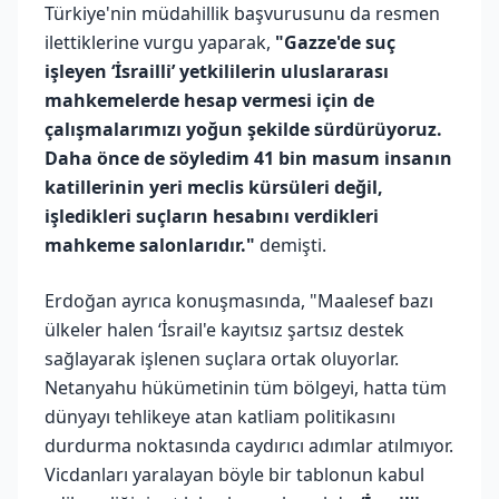
Türkiye'nin müdahillik başvurusunu da resmen
ilettiklerine vurgu yaparak,
"Gazze'de suç
işleyen ‘İsrailli’ yetkililerin uluslararası
mahkemelerde hesap vermesi için de
çalışmalarımızı yoğun şekilde sürdürüyoruz.
Daha önce de söyledim 41 bin masum insanın
katillerinin yeri meclis kürsüleri değil,
işledikleri suçların hesabını verdikleri
mahkeme salonlarıdır."
demişti.
Erdoğan ayrıca konuşmasında, "Maalesef bazı
ülkeler halen ‘İsrail'e kayıtsız şartsız destek
sağlayarak işlenen suçlara ortak oluyorlar.
Netanyahu hükümetinin tüm bölgeyi, hatta tüm
dünyayı tehlikeye atan katliam politikasını
durdurma noktasında caydırıcı adımlar atılmıyor.
Vicdanları yaralayan böyle bir tablonun kabul