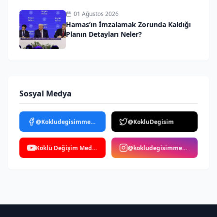
01 Ağustos 2026
Hamas’ın İmzalamak Zorunda Kaldığı
Planın Detayları Neler?
Sosyal Medya
@Kokludegisimmedya
@KokluDegisim
Köklü Değişim Medya
@kokludegisimmedya