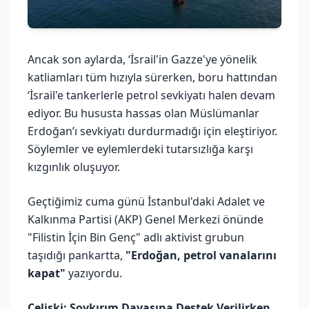
Ancak son aylarda, ‘İsrail'in Gazze'ye yönelik
katliamları tüm hızıyla sürerken, boru hattından
‘İsrail'e tankerlerle petrol sevkiyatı halen devam
ediyor. Bu hususta hassas olan Müslümanlar
Erdoğan’ı sevkiyatı durdurmadığı için eleştiriyor.
Söylemler ve eylemlerdeki tutarsızlığa karşı
kızgınlık oluşuyor.
Geçtiğimiz cuma günü İstanbul'daki Adalet ve
Kalkınma Partisi (AKP) Genel Merkezi önünde
"Filistin İçin Bin Genç" adlı aktivist grubun
taşıdığı pankartta,
"Erdoğan, petrol vanalarını
kapat"
yazıyordu.
Çelişki: Soykırım Davasına Destek Verilirken,