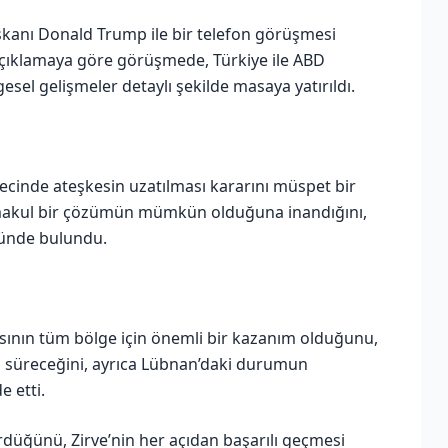
anı Donald Trump ile bir telefon görüşmesi
 açıklamaya göre görüşmede, Türkiye ile ABD
ölgesel gelişmeler detaylı şekilde masaya yatırıldı.
inde ateşkesin uzatılması kararını müspet bir
 makul bir çözümün mümkün olduğuna inandığını,
dünde bulundu.
asının tüm bölge için önemli bir kazanım olduğunu,
sız süreceğini, ayrıca Lübnan’daki durumun
 etti.
rdüğünü, Zirve’nin her açıdan başarılı geçmesi