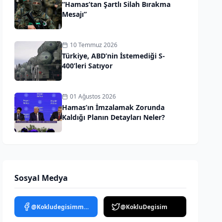
“Hamas’tan Şartlı Silah Bırakma
Mesajı”
10 Temmuz 2026
Türkiye, ABD’nin İstemediği S-
400’leri Satıyor
01 Ağustos 2026
Hamas’ın İmzalamak Zorunda
Kaldığı Planın Detayları Neler?
Sosyal Medya
@Kokludegisimmedya
@KokluDegisim