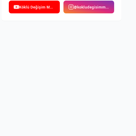
Köklü Değişim Medya
@kokludegisimmedya