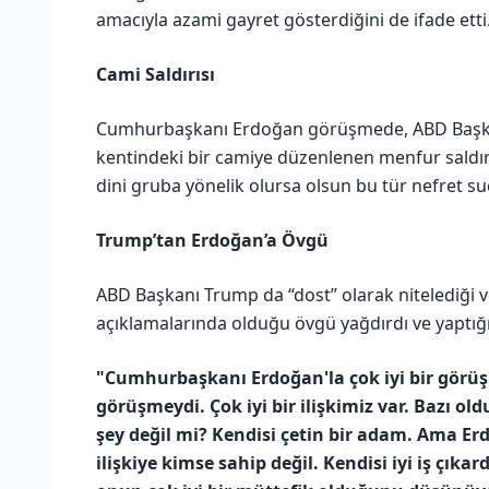
amacıyla azami gayret gösterdiğini de ifade etti
Cami Saldırısı
Cumhurbaşkanı Erdoğan görüşmede, ABD Başka
kentindeki bir camiye düzenlenen menfur saldırı 
dini gruba yönelik olursa olsun bu tür nefret su
Trump’tan Erdoğan’a Övgü
ABD Başkanı Trump da “dost” olarak nitelediği ve
açıklamalarında olduğu övgü yağdırdı ve yaptı
"Cumhurbaşkanı Erdoğan'la çok iyi bir görüş
görüşmeydi. Çok iyi bir ilişkimiz var. Bazı oldu
şey değil mi? Kendisi çetin bir adam. Ama E
ilişkiye kimse sahip değil. Kendisi iyi iş çık