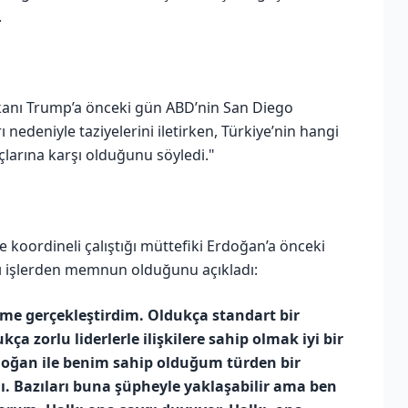
.
nı Trump’a önceki gün ABD’nin San Diego
nedeniyle taziyelerini iletirken, Türkiye’nin hangi
çlarına karşı olduğunu söyledi."
 koordineli çalıştığı müttefiki Erdoğan’a önceki
ğı işlerden memnun olduğunu açıkladı:
me gerçekleştirdim. Oldukça standart bir
kça zorlu liderlerle ilişkilere sahip olmak iyi bir
rdoğan ile benim sahip olduğum türden bir
ardı. Bazıları buna şüpheyle yaklaşabilir ama ben