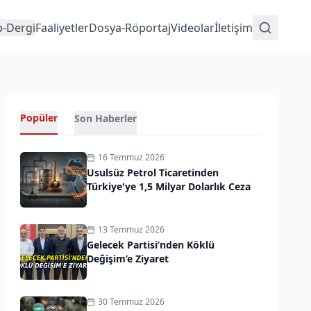
p-Dergi
Faaliyetler
Dosya-Röportaj
Videolar
İletişim
Popüler
Son Haberler
16 Temmuz 2026
Usulsüz Petrol Ticaretinden
Türkiye'ye 1,5 Milyar Dolarlık Ceza
13 Temmuz 2026
Gelecek Partisi’nden Köklü
Değişim’e Ziyaret
30 Temmuz 2026