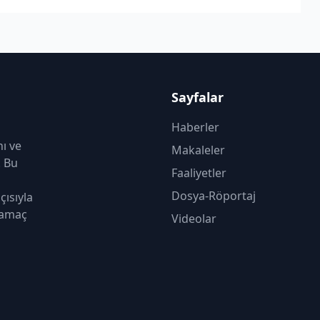
Sayfalar
Haberler
nı ve
Makaleler
. Bu
Faaliyetler
Dosya-Röportaj
çısıyla
 amaç
Videolar