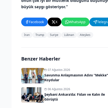
onun çok iyi bir müttefik olduğunu düşünüyo
büyük saygı gösteriyor."
Facebook
X
WhatsApp
Teleg
İran
Trump
Suriye
Lübnan
Ateşkes
Benzer Haberler
07 Ağustos 2026
Savunma Anlaşmasının Adını “Mekke
Koydular
06 Ağustos 2026
Şeybani Ankara’da: Fidan ve Kalın ile
Görüştü