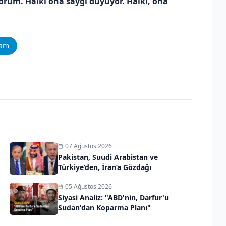
rum. Halkı ona saygı duyuyor. Halkı, ona
ram
07 Ağustos 2026
"
Pakistan, Suudi Arabistan ve
Türkiye’den, İran’a Gözdağı
05 Ağustos 2026
Siyasi Analiz: "ABD'nin, Darfur'u
Sudan'dan Koparma Planı"