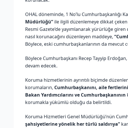
OHAL döneminde, 1 No’lu Cumhurbaşkanlığı Ka
Müdürlüğü”
ile ilgili düzenlemeye dikkat çeken b
Resmi Gazete’de yayımlanarak yürürlüğe gire
nasıl korunacağını düzenleyen maddeye,
“Cumh
Böylece, eski cumhurbaşkanlarının da mevcut c
Böylece Cumhurbaşkanı Recep Tayyip Erdoğan, 
devam edecek.
Koruma hizmetlerinin ayrıntılı biçimde düzenl
korumaların,
Cumhurbaşkanını, aile fertlerin
Bakan Yardımcılarını ve Cumhurbaşkanının
k
korumakla yükümlü olduğu da belirtildi.
Koruma Hizmetleri Genel Müdürlüğü’nün Cumhurb
şahsiyetlerine yönelik her türlü saldırıya”
kar