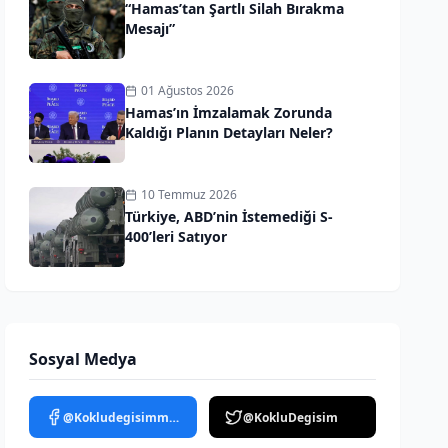
“Hamas’tan Şartlı Silah Bırakma
Mesajı”
01 Ağustos 2026
Hamas’ın İmzalamak Zorunda
Kaldığı Planın Detayları Neler?
10 Temmuz 2026
Türkiye, ABD’nin İstemediği S-
400’leri Satıyor
Sosyal Medya
@Kokludegisimmedya
@KokluDegisim