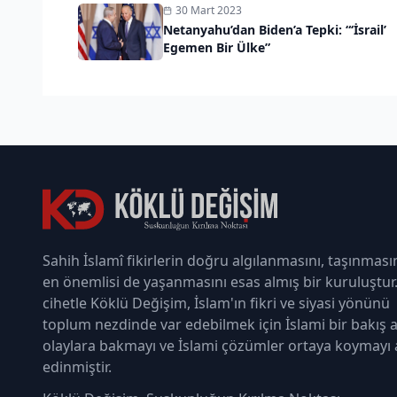
30 Mart 2023
Netanyahu’dan Biden’a Tepki: “‘İsrail’
Egemen Bir Ülke”
Sahih İslamî fikirlerin doğru algılanmasını, taşınması
en önemlisi de yaşanmasını esas almış bir kuruluştur
cihetle Köklü Değişim, İslam'ın fikri ve siyasi yönünü
toplum nezdinde var edebilmek için İslami bir bakış a
olaylara bakmayı ve İslami çözümler ortaya koymayı
edinmiştir.