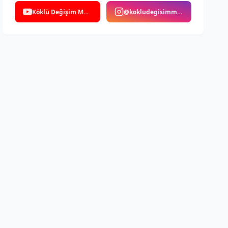
Köklü Değişim Medya
@kokludegisimmedya