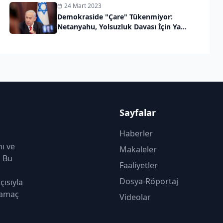
24 Mart 2023
Demokraside "Çare" Tükenmiyor:
Netanyahu, Yolsuzluk Davası İçin Yasa
Çıkardı
Sayfalar
Haberler
nı ve
Makaleler
. Bu
Faaliyetler
Dosya-Röportaj
çısıyla
 amaç
Videolar