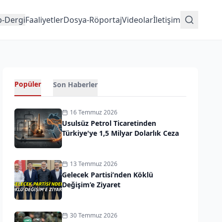
p-Dergi
Faaliyetler
Dosya-Röportaj
Videolar
İletişim
Popüler
Son Haberler
16 Temmuz 2026
Usulsüz Petrol Ticaretinden
Türkiye'ye 1,5 Milyar Dolarlık Ceza
13 Temmuz 2026
Gelecek Partisi’nden Köklü
Değişim’e Ziyaret
30 Temmuz 2026