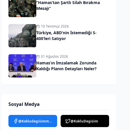
“Hamas’tan Şartlı Silah Bırakma
Mesajı”
10 Temmuz 2026
Türkiye, ABD’nin İstemediği S-
400’leri Satıyor
01 Ağustos 2026
Hamas’ın İmzalamak Zorunda
Kaldığı Planın Detayları Neler?
Sosyal Medya
@Kokludegisimmedya
@KokluDegisim