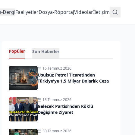
p-Dergi
Faaliyetler
Dosya-Röportaj
Videolar
İletişim
Popüler
Son Haberler
16 Temmuz 2026
Usulsüz Petrol Ticaretinden
Türkiye'ye 1,5 Milyar Dolarlık Ceza
13 Temmuz 2026
Gelecek Partisi’nden Köklü
Değişim’e Ziyaret
30 Temmuz 2026