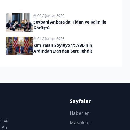
06 Ağustos 2026
Şeybani Ankara’da: Fidan ve Kalın ile
Görüştü
04 Ağustos 2026
Kim Yalan Söylüyor?: ABD’nin
Ardından İran’dan Sert Tehdit
Sayfalar
Haberler
nı ve
Makaleler
. Bu