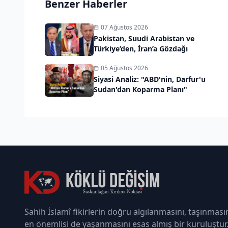
Benzer Haberler
07 Ağustos 2026
Pakistan, Suudi Arabistan ve
Türkiye’den, İran’a Gözdağı
05 Ağustos 2026
Siyasi Analiz: "ABD'nin, Darfur'u
Sudan'dan Koparma Planı"
Sahih İslamî fikirlerin doğru algılanmasını, taşınması
en önemlisi de yaşanmasını esas almış bir kuruluştur