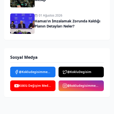
01 Ağustos 2026
Hamas’ın İmzalamak Zorunda Kaldığı
Planın Detayları Neler?
Sosyal Medya
@Kokludegisimmedya
@KokluDegisim
Köklü Değişim Medya
@kokludegisimmedya