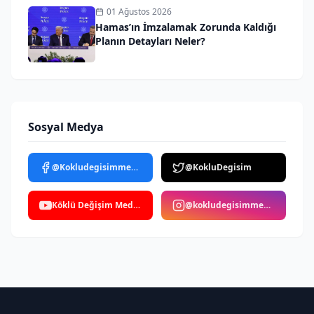
01 Ağustos 2026
Hamas’ın İmzalamak Zorunda Kaldığı
Planın Detayları Neler?
Sosyal Medya
@Kokludegisimmedya
@KokluDegisim
Köklü Değişim Medya
@kokludegisimmedya