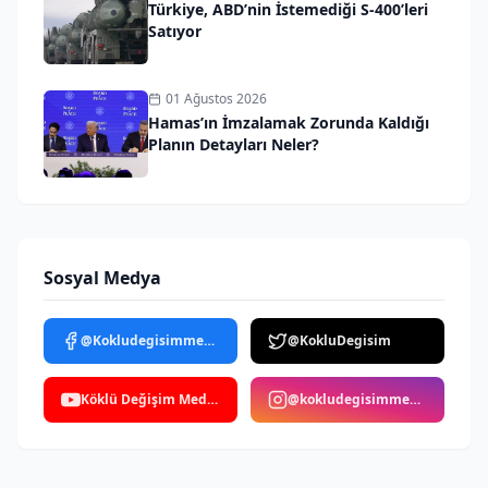
Türkiye, ABD’nin İstemediği S-400’leri
Satıyor
01 Ağustos 2026
Hamas’ın İmzalamak Zorunda Kaldığı
Planın Detayları Neler?
Sosyal Medya
@Kokludegisimmedya
@KokluDegisim
Köklü Değişim Medya
@kokludegisimmedya