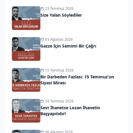
23 Temmuz 2026
Size Yalan Söylediler
03 Ağustos 2026
Gazze İçin Samimi Bir Çağrı
15 Temmuz 2026
Bir Darbeden Fazlası: 15 Temmuz’un
Siyasi Mirası
24 Temmuz 2026
Sevr İhanetse Lozan İhanetin
Başyapıtıdır!
06 Ağustos 2026