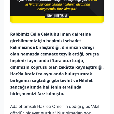
Rabbimiz Celle Celaluhu iman dairesine
girebilmemiz için hepimizi şehadet
kelimesinde birleştirdiği, dinimizin direği
olan namazda cemaate teşvik ettiği, oruçta
hepimizi aynı anda iftara oturttuğu,
dinimizin köprüsü olan zekâtta kaynaştırdığı,
Hac’da Arafat’ta aynı anda buluşturarak
birliğimizi sağladığı gibi tevhit ve Hilâfet
sancağı altında halifenin etrafında
birleşmemizi farz kılmıştır.
Adalet timsali Hazreti Ömer’in dediği gibi; “Akıl
gözdür, hidayet nurdur.” Nur olmadan göz,