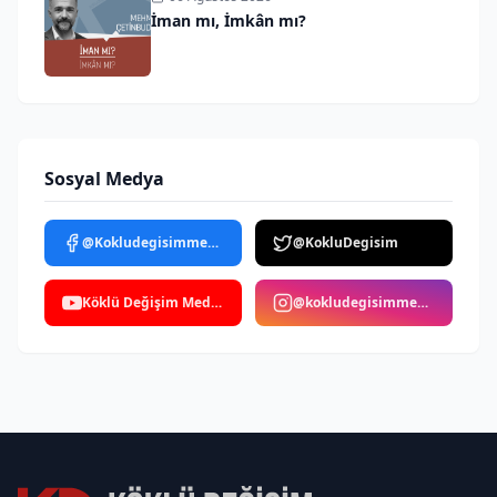
İman mı, İmkân mı?
Sosyal Medya
@Kokludegisimmedya
@KokluDegisim
Köklü Değişim Medya
@kokludegisimmedya