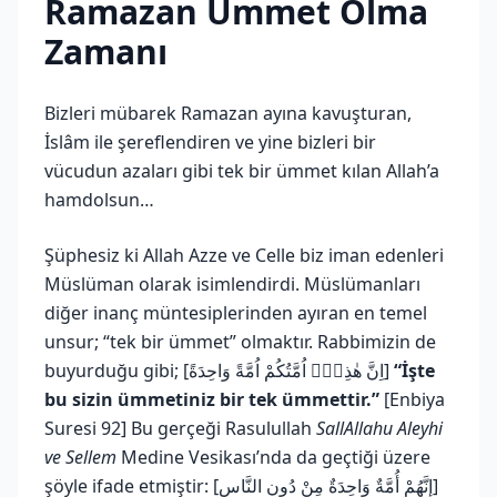
Ramazan Ümmet Olma
Zamanı
Bizleri mübarek Ramazan ayına kavuşturan,
İslâm ile şereflendiren ve yine bizleri bir
vücudun azaları gibi tek bir ümmet kılan Allah’a
hamdolsun…
Şüphesiz ki Allah Azze ve Celle biz iman edenleri
Müslüman olarak isimlendirdi. Müslümanları
diğer inanç müntesiplerinden ayıran en temel
unsur; “tek bir ümmet” olmaktır. Rabbimizin de
buyurduğu gibi; [اِنَّ هٰذِه۪ٓ اُمَّتُكُمْ اُمَّةً وَاحِدَةً]
“İşte
bu sizin ümmetiniz bir tek ümmettir.”
[Enbiya
Suresi 92] Bu gerçeği Rasulullah
SallAllahu Aleyhi
ve Sellem
Medine Vesikası’nda da geçtiği üzere
şöyle ifade etmiştir: [إِنَّهُمْ أُمَّةٌ وَاحِدَةٌ مِنْ دُونِ النَّاسِ]