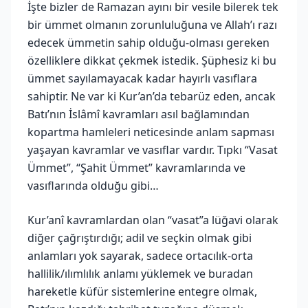
İşte bizler de Ramazan ayını bir vesile bilerek tek
bir ümmet olmanın zorunluluğuna ve Allah’ı razı
edecek ümmetin sahip olduğu-olması gereken
özelliklere dikkat çekmek istedik. Şüphesiz ki bu
ümmet sayılamayacak kadar hayırlı vasıflara
sahiptir. Ne var ki Kur’an’da tebarüz eden, ancak
Batı’nın İslâmî kavramları asıl bağlamından
kopartma hamleleri neticesinde anlam sapması
yaşayan kavramlar ve vasıflar vardır. Tıpkı “Vasat
Ümmet”, “Şahit Ümmet” kavramlarında ve
vasıflarında olduğu gibi…
Kur’anî kavramlardan olan “vasat”a lüğavi olarak
diğer çağrıştırdığı; adil ve seçkin olmak gibi
anlamları yok sayarak, sadece ortacılık-orta
hallilik/ılımlılık anlamı yüklemek ve buradan
hareketle küfür sistemlerine entegre olmak,