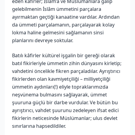
eden kâfirler; İslâm’a ve Müslümanlara galip
gelebilmenin İslâm ümmetini parçalara
ayırmaktan geçtiği kanaatine vardılar. Ardından
da ümmeti parçalamanın, parçalayarak kolay
lokma haline gelmesini sağlamanın sinsi
planlarını devreye soktular.
Batılı kâfirler kültürel işgalin bir gereği olarak
batıl fikirleriyle ümmetin zihin dünyasını kirletip;
vahdetini öncelikle fikren parçaladılar. Ayrıştırıcı
fikirlerden olan kavmiyetçiliği – milliyetçiliği
ümmetin aydınları(!) eliyle topraklarımızda
neşvünema bulmasını sağlayarak, ümmet
şuuruna güçlü bir darbe vurdular. Ve bütün bu
ayrıştırıcı, vahdet şuurunu zedeleyen ifsat edici
fikirlerin neticesinde Müslümanlar; ulus devlet
sınırlarına hapsedildiler.