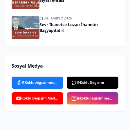
Siyasi Mirası
24 Temmuz 2026
Sevr İhanetse Lozan İhanetin
Başyapıtıdır!
Sosyal Medya
@Kokludegisimmedya
@KokluDegisim
Köklü Değişim Medya
@kokludegisimmedya