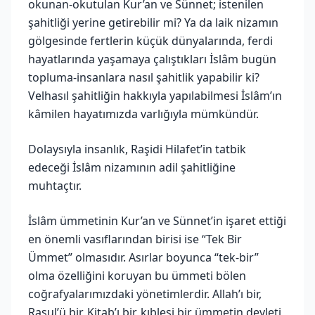
okunan-okutulan Kur’an ve Sünnet; istenilen
şahitliği yerine getirebilir mi? Ya da laik nizamın
gölgesinde fertlerin küçük dünyalarında, ferdi
hayatlarında yaşamaya çalıştıkları İslâm bugün
topluma-insanlara nasıl şahitlik yapabilir ki?
Velhasıl şahitliğin hakkıyla yapılabilmesi İslâm’ın
kâmilen hayatımızda varlığıyla mümkündür.
Dolaysıyla insanlık, Raşidi Hilafet’in tatbik
edeceği İslâm nizamının adil şahitliğine
muhtaçtır.
İslâm ümmetinin Kur’an ve Sünnet’in işaret ettiği
en önemli vasıflarından birisi ise “Tek Bir
Ümmet” olmasıdır. Asırlar boyunca “tek-bir”
olma özelliğini koruyan bu ümmeti bölen
coğrafyalarımızdaki yönetimlerdir. Allah’ı bir,
Rasul’ü bir, Kitab’ı bir, kıblesi bir ümmetin devleti