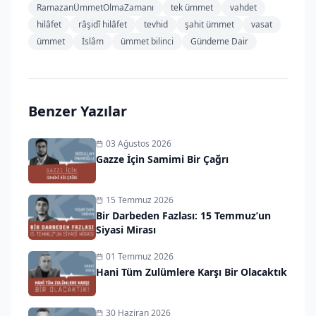
RamazanÜmmetOlmaZamanı
tek ümmet
vahdet
hilâfet
râşidî hilâfet
tevhid
şahit ümmet
vasat
ümmet
İslâm
ümmet bilinci
Gündeme Dair
Benzer Yazılar
03 Ağustos 2026
Gazze İçin Samimi Bir Çağrı
15 Temmuz 2026
Bir Darbeden Fazlası: 15 Temmuz’un
Siyasi Mirası
01 Temmuz 2026
Hani Tüm Zulümlere Karşı Bir Olacaktık
30 Haziran 2026