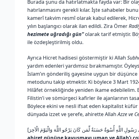
Burada şunu da hatırlatmakta fayda var: Bir olay
hatırlanmasını gerekli kılar. İşte sahabeler bun
kamerî takvim resmî olarak kabul edilerek, Hicre
yılın başlangıcı olarak ilan edildi. Zira Ömer
Radi
hezimete uğradığı gün”
olarak tarif etmiştir. B
ile özdeşleştirilmiş oldu.
Ayrıca Hicret hadisesi göstermiştir ki Allah
Subh
yardım edenleri yardımsız bırakmamıştır. Öyleys
İslam’ın gönderiliş gayesine uygun bir düşünce d
metodunu takip etmektir. Ki böylece 3 Mart 1924 
Hilâfet örnekliğinde yeniden ikame edebilelim. B
Filistin’i ve sömürgeci kafirler ile ajanlarının ta
Böylece ekini ve nesli ifsat eden kapitalist küfür
dünyada izzet ve şerefe, ahirette Allah
Azze ve Ce
ahiret gününe kavuşmayı uman ve Allah’ı çok