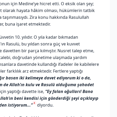
onun için Medine’ye hicret etti. O eksik olan şey;
vlet olarak hayata hâkim olması, hükümlerin tatbik
ğa taşınmasıydı. Zira konu hakkında Rasulullah
ler, buna işaret etmektedir.
üvvetin 10. yılıdır. O yıla kadar bıkmadan
ın Rasulü, bu yıldan sonra güç ve kuvvet
e davetten bir parça kılmıştır. Nusret talep etme,
et talebi, doğrudan yönetime ulaşmada yardım
nsanlara davetinde kullandığı ifadeler ile kabilelere
r farklılık arz etmektedir. Fertlere yaptığı
ağır basan iki kelimeye davet ediyorum ki o da,
im de Allah’ın kulu ve Rasulü olduğuma şahadet
çin yaptığı davette ise,
“Ey falan oğulları! Bana
llah’ın beni kendisi için gönderdiği şeyi açıklayıp
4
en istiyorum...”
diyordu.