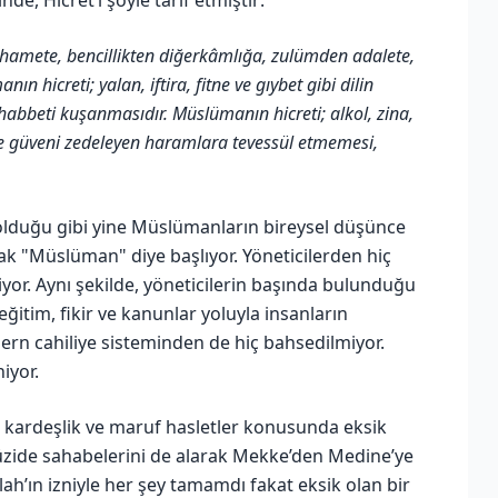
hamete, bencillikten diğerkâmlığa, zulümden adalete,
hicreti; yalan, iftira, fitne ve gıybet gibi dilin
habbeti kuşanmasıdır. Müslümanın hicreti; alkol, zina,
r ve güveni zedeleyen haramlara tevessül etmemesi,
 olduğu gibi yine Müslümanların bireysel düşünce
rak "Müslüman" diye başlıyor. Yöneticilerden hiç
iyor. Aynı şekilde, yöneticilerin başında bulunduğu
ğitim, fikir ve kanunlar yoluyla insanların
dern cahiliye sisteminden de hiç bahsedilmiyor.
iyor.
 kardeşlik ve maruf hasletler konusunda eksik
üzide sahabelerini de alarak Mekke’den Medine’ye
llah’ın izniyle her şey tamamdı fakat eksik olan bir