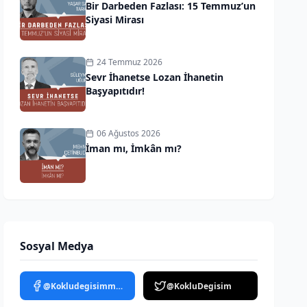
Bir Darbeden Fazlası: 15 Temmuz’un
Siyasi Mirası
24 Temmuz 2026
Sevr İhanetse Lozan İhanetin
Başyapıtıdır!
06 Ağustos 2026
İman mı, İmkân mı?
Sosyal Medya
@Kokludegisimmedya
@KokluDegisim