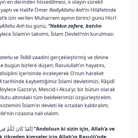
ın en derinden hissedilmesi, o olayın sürekli
u yaptı ve Halife Ömer
RadiyAllahu Anh
’in Hilâfetinde
t’e izin verilen Muharrem ayının birinci günü Hicrî
yAllahu Anh
bu günü,
“Hakkın zafere, batılın
öylece İslam’ın takvimi, İslam Devleti’nin kurulması
anehu ve Teâlâ
vaadini gerçekleştirmiş ve dinine
e bugün bizlere düşen; Rasulullah’ın hayatını,
isiplini içerisinde inceleyerek O’nun hareket
tarihinde kaybettiğimiz İslami devletimizi, Râşidî
öylece Gazze’yi, Mescid-i Aksa’yı; bir bütün olarak
sallutu altındaki tüm beldelerimizi özgürleştirelim.
 sistemini İslam’ın devleti ile ortadan kaldıralım;
lle
’nin rızasına nail olalım.
[لَقَدْ كَانَ لَكُمْ فِي رَسُولِ اللَّهِ أُسْوَةٌ حَسَنَةٌ لِّمَن كَانَ یَرْجُو اللَّهَ وَالْیَوْمَ الْآخِرَ]
“Andolsun ki sizin için, Allah’a ve
 zikreden kimseler için Allah’ın Rasulü’nde