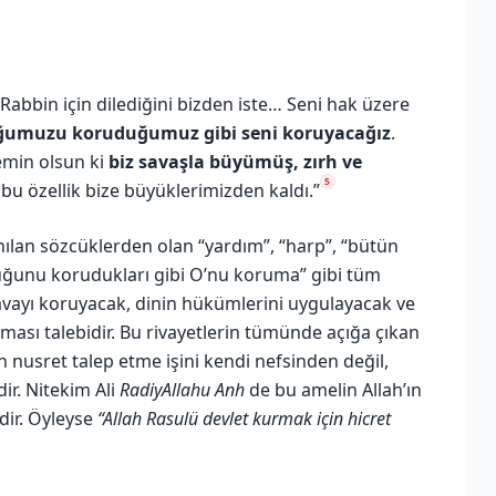
 Rabbin için dilediğini bizden iste… Seni hak üzere
ğumuzu koruduğumuz gibi seni koruyacağız
.
yemin olsun ki
biz savaşla büyümüş, zırh ve
5
 bu özellik bize büyüklerimizden kaldı.”
ılan sözcüklerden olan “yardım”, “harp”, “bütün
ocuğunu korudukları gibi O’nu koruma” gibi tüm
davayı koruyacak, dinin hükümlerini uygulayacak ve
ması talebidir. Bu rivayetlerin tümünde açığa çıkan
n nusret talep etme işini kendi nefsinden değil,
ir. Nitekim Ali
RadiyAllahu Anh
de bu amelin Allah’ın
dir. Öyleyse
“Allah Rasulü devlet kurmak için hicret