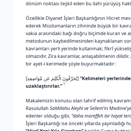
dönüm noktası teşkil eden bu ilahi yürüyüş hak
Özellikle Diyanet İşleri Başkanlığının Hicret mesel
ederek Müslümanların zihninde büyük bir kavram
vakıa arasındaki bağı doğru biçimde kuran ve 
metodunun kaybedilmesinden kaynaklanan soru
kavramları yerli yerinde kullanmak; fikrî yükse
olmazıdır. Zira kavramlar, anlaşabilmenin dilidir.
bir ayet-i kerimede şöyle buyurmaktadır:
[يُحَرِّفُونَ الْكَلِمَ عَن مَّوَاضِعِهِ]
“Kelimeleri yerlerind
1
uzaklaştırırlar.”
Makalemizin konusu olan tahrif edilmiş kavraml
Rasulullah
SallAllahu Aleyhi ve Sellem
’in Medine’y
edenler olduğu gibi,
“daha müreffeh bir hayat terc
İşleri Başkanlığı ise önceki yıllarda yayınladığı 
“Hicrî Yeni Yıla Girerken”
başlıklı Cuma hutbesin