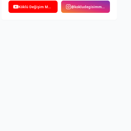
Köklü Değişim Medya
@kokludegisimmedya