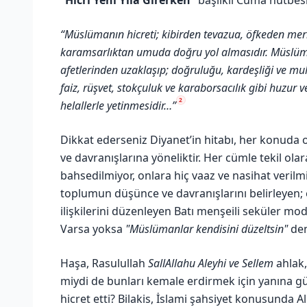
“Müslümanın hicreti; kibirden tevazua, öfkeden mer
karamsarlıktan umuda doğru yol almasıdır. Müslümanın 
afetlerinden uzaklaşıp; doğruluğu, kardeşliği ve mu
faiz, rüşvet, stokçuluk ve karaborsacılık gibi huzu
2
helallerle yetinmesidir…”
Dikkat ederseniz Diyanet’in hitabı, her konuda
ve davranışlarına yöneliktir. Her cümle tekil ola
bahsedilmiyor, onlara hiç vaaz ve nasihat verilm
toplumun düşünce ve davranışlarını belirleyen; e
ilişkilerini düzenleyen Batı menşeili seküler mo
Varsa yoksa
"Müslümanlar kendisini düzeltsin"
den
Haşa, Rasulullah
SallAllahu Aleyhi ve Sellem
ahlak,
miydi de bunları kemale erdirmek için yanına g
hicret etti? Bilakis, İslami şahsiyet konusunda A