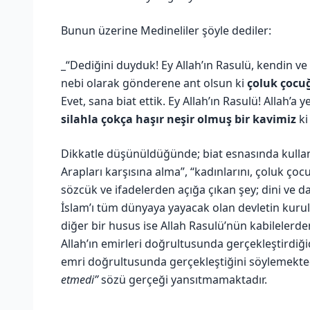
Bunun üzerine Medineliler şöyle dediler:
_“Dediğini duyduk! Ey Allah’ın Rasulü, kendin ve
nebi olarak gönderene ant olsun ki
çoluk çocu
Evet, sana biat ettik. Ey Allah’ın Rasulü! Allah’a 
silahla çokça haşır neşir olmuş bir kavimiz
ki
Dikkatle düşünüldüğünde; biat esnasında kullan
Arapları karşısına alma”, “kadınlarını, çoluk ç
sözcük ve ifadelerden açığa çıkan şey; dini ve 
İslam’ı tüm dünyaya yayacak olan devletin kurul
diğer bir husus ise Allah Rasulü’nün kabilelerde
Allah’ın emirleri doğrultusunda gerçekleştirdiğid
emri doğrultusunda gerçekleştiğini söylemekte
etmedi”
sözü gerçeği yansıtmamaktadır.