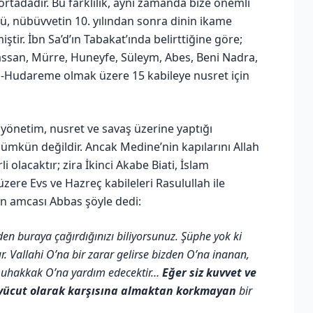
 ortadadır. Bu farklılık, aynı zamanda bize önemli
lü, nübüvvetin 10. yılından sonra dinin ikame
ştir. İbn Sa’d’ın Tabakat’ında belirttiğine göre;
Ğassan, Mürre, Huneyfe, Süleym, Abes, Beni Nadra,
 El-Hudareme olmak üzere 15 kabileye nusret için
e yönetim, nusret ve savaş üzerine yaptığı
mümkün değildir. Ancak Medine’nin kapılarını Allah
olacaktır; zira İkinci Akabe Biati, İslam
üzere Evs ve Hazreç kabileleri Rasulullah ile
ın amcası Abbas şöyle dedi:
n buraya çağırdığınızı biliyorsunuz. Şüphe yok ki
ır. Vallahi O’na bir zarar gelirse bizden O’na inanan,
n muhakkak O’na yardım edecektir…
Eğer siz kuvvet ve
ekvücut olarak karşısına almaktan korkmayan
bir