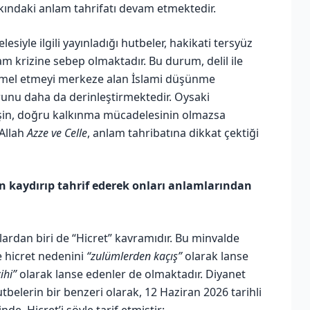
kındaki anlam tahrifatı devam etmektedir.
esiyle ilgili yayınladığı hutbeler, hakikati tersyüz
 krizine sebep olmaktadır. Bu durum, delil ile
amel etmeyi merkeze alan İslami düşünme
nu daha da derinleştirmektedir. Oysaki
lişin, doğru kalkınma mücadelesinin olmazsa
 Allah
Azze ve Celle
, anlam tahribatına dikkat çektiği
en kaydırıp tahrif ederek onları anlamlarından
ardan biri de “Hicret” kavramıdır. Bu minvalde
e hicret nedenini
“zulümlerden kaçış”
olarak lanse
ihi”
olarak lanse edenler de olmaktadır. Diyanet
hutbelerin bir benzeri olarak, 12 Haziran 2026 tarihli
de, Hicret’i şöyle tarif etmiştir: