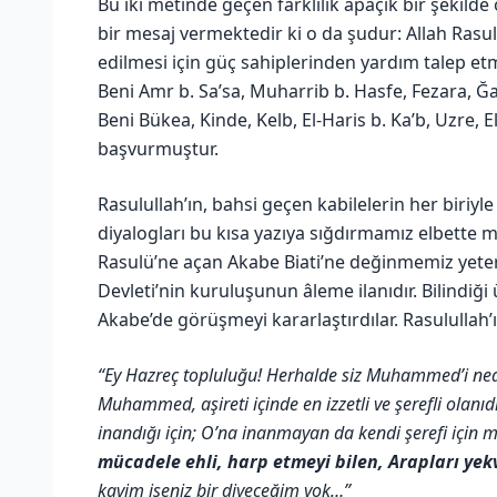
Bu iki metinde geçen farklılık apaçık bir şekilde
bir mesaj vermektedir ki o da şudur: Allah Rasu
edilmesi için güç sahiplerinden yardım talep etmi
Beni Amr b. Sa’sa, Muharrib b. Hasfe, Fezara, 
Beni Bükea, Kinde, Kelb, El-Haris b. Ka’b, Uzre,
başvurmuştur.
Rasulullah’ın, bahsi geçen kabilelerin her biriyl
diyalogları bu kısa yazıya sığdırmamız elbette 
Rasulü’ne açan Akabe Biati’ne değinmemiz yeterli 
Devleti’nin kuruluşunun âleme ilanıdır. Bilindiği 
Akabe’de görüşmeyi kararlaştırdılar. Rasulullah’
“Ey Hazreç topluluğu! Herhalde siz Muhammed’i nede
Muhammed, aşireti içinde en izzetli ve şerefli olanıd
inandığı için; O’na inanmayan da kendi şerefi içi
mücadele ehli, harp etmeyi bilen, Arapları y
kavim iseniz bir diyeceğim yok…”