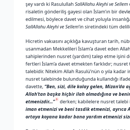
şey vardı ki Rasulullah
SallAllahu Aleyhi ve Sellem
risaletin gönderiliş gayesi olan İslam’ın bir de
edilmesi, böylece davet ve cihat yoluyla insanlı
SallAllahu Aleyhi ve Sellem
’in siretindeki tüm delil
Hicretin vakıasını açıklığa kavuşturan tarih, nüb
usanmadan Mekkelileri İslam’a davet eden Allah’
sahiplerinden nusret (yardım) talep etme işini d
fertleri İslam’a davet etmekten farklıdır; nusr
talebidir. Nitekim Allah Rasulü’nün o yıla kadar i
nusret talebinde bulunduğunda kullandığı ifadele
davette,
“Ben, sizi, dile kolay gelen, Mizan’da 
Allah’tan başka hiçbir ilah olmadığına ve ben
3
etmenizdir…”
derken; kabilelere nusret talebi i
iman etmenizi ve beni tasdik etmenizi, ayrıca A
ortaya koyana kadar bana yardım etmenizi sizd