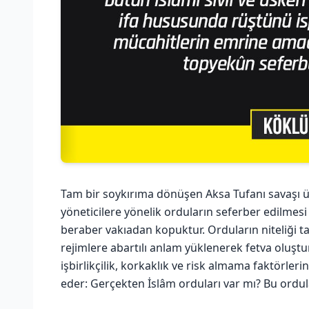
Tam bir soykırıma dönüşen Aksa Tufanı savaşı 
yöneticilere yönelik orduların seferber edilmesi 
beraber vakıadan kopuktur. Orduların niteliği 
rejimlere abartılı anlam yüklenerek fetva oluşt
işbirlikçilik, korkaklık ve risk almama faktörl
eder: Gerçekten İslâm orduları var mı? Bu ordula