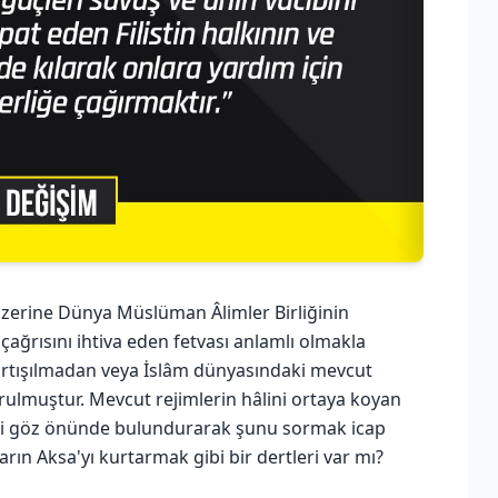
üzerine Dünya Müslüman Âlimler Birliğinin
çağrısını ihtiva eden fetvası anlamlı olmakla
tartışılmadan veya İslâm dünyasındaki mevcut
urulmuştur. Mevcut rejimlerin hâlini ortaya koyan
erini göz önünde bulundurarak şunu sormak icap
rın Aksa'yı kurtarmak gibi bir dertleri var mı?