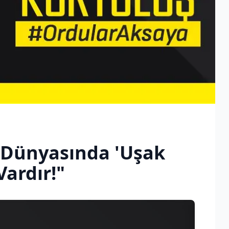
m Dünyasında 'Uşak
Vardır!"