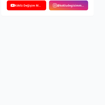
Köklü Değişim Medya
@kokludegisimmedya