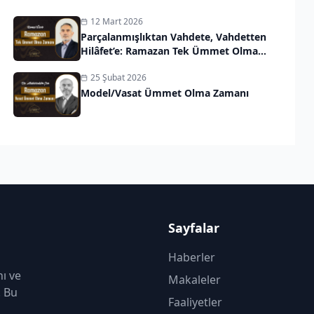
12 Mart 2026
Parçalanmışlıktan Vahdete, Vahdetten
Hilâfet’e: Ramazan Tek Ümmet Olma
Zamanı
25 Şubat 2026
Model/Vasat Ümmet Olma Zamanı
Sayfalar
Haberler
nı ve
Makaleler
. Bu
Faaliyetler