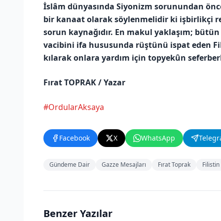
İslâm dünyasında Siyonizm sorunundan önce b
bir kanaat olarak söylenmelidir ki işbirlikçi
sorun kaynağıdır. En makul yaklaşım; bütün İs
vacibini ifa hususunda rüştünü ispat eden F
kılarak onlara yardım için topyekûn seferber
Fırat TOPRAK / Yazar
#OrdularAksaya
Facebook
X
WhatsApp
Teleg
Gündeme Dair
Gazze Mesajları
Fırat Toprak
Filistin
Benzer Yazılar