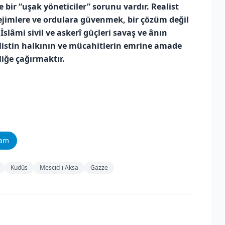
ir “uşak yöneticiler” sorunu vardır. Realist
 rejimlere ve ordulara güvenmek, bir çözüm değil
lâmi sivil ve askerî güçleri savaş ve ânın
ilistin halkının ve mücahitlerin emrine amade
liğe çağırmaktır.
ram
Kudüs
Mescid-i Aksa
Gazze