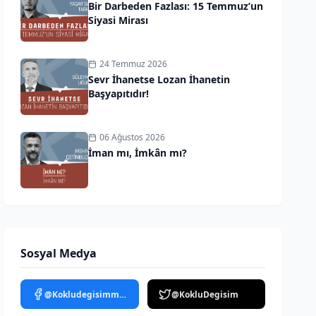
Bir Darbeden Fazlası: 15 Temmuz’un
Siyasi Mirası
24 Temmuz 2026
Sevr İhanetse Lozan İhanetin
Başyapıtıdır!
06 Ağustos 2026
İman mı, İmkân mı?
Sosyal Medya
@Kokludegisimmedya
@KokluDegisim