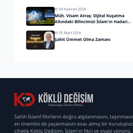
04 Haziran 2026
Müh. Visam Atraş: Dijital Kuşatma
Altındaki Bilincimizi İslam’ın Hadari
Vizyonuyla Kurtarmalıyız
05 Mart 2026
Şahit Ümmet Olma Zamanı
Sahih İslamî fikirlerin doğru algılanmasını, taşınması
en önemlisi de yaşanmasını esas almış bir kuruluştur
cihetle Köklü Değişim, İslam'ın fikri ve siyasi yönünü