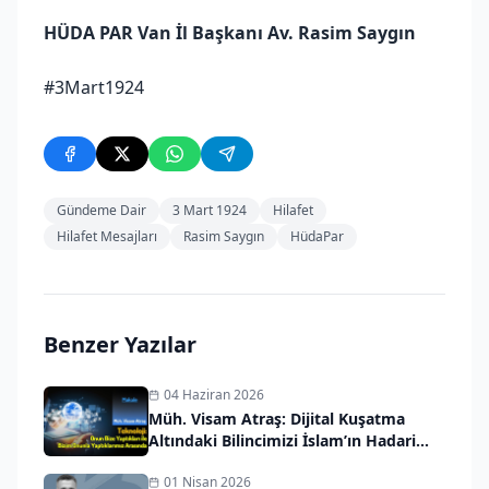
HÜDA PAR Van İl Başkanı Av. Rasim Saygın
#3Mart1924
Gündeme Dair
3 Mart 1924
Hilafet
Hilafet Mesajları
Rasim Saygın
HüdaPar
Benzer Yazılar
04 Haziran 2026
Müh. Visam Atraş: Dijital Kuşatma
Altındaki Bilincimizi İslam’ın Hadari
Vizyonuyla Kurtarmalıyız
01 Nisan 2026