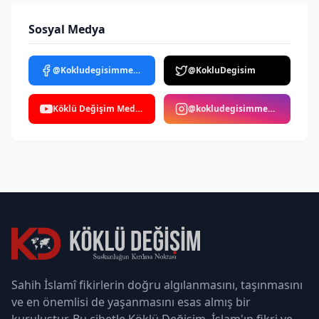
Sosyal Medya
@Kokludegisimmedya
@KokluDegisim
Köklü Değişim Medya
@kokludegisimmedya
Sahih İslamî fikirlerin doğru algılanmasını, taşınmasını
ve en önemlisi de yaşanmasını esas almış bir