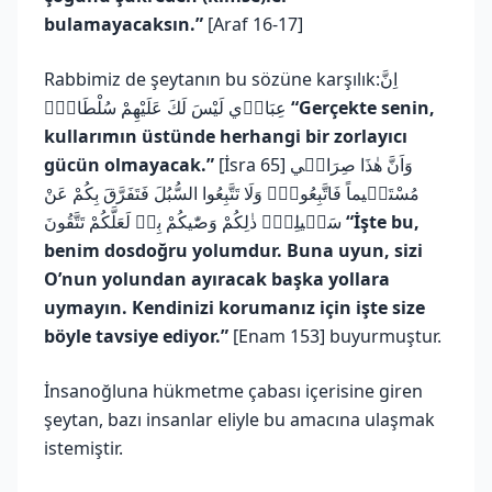
bulamayacaksın.”
[Araf 16-17]
Rabbimiz de şeytanın bu sözüne karşılık:اِنَّ
عِبَاد۪ي لَيْسَ لَكَ عَلَيْهِمْ سُلْطَانٌۜ
“Gerçekte senin,
kullarımın üstünde herhangi bir zorlayıcı
gücün olmayacak.”
[İsra 65] وَاَنَّ هٰذَا صِرَاط۪ي
مُسْتَق۪يماً فَاتَّبِعُوهُۚ وَلَا تَتَّبِعُوا السُّبُلَ فَتَفَرَّقَ بِكُمْ عَنْ
سَب۪يلِه۪ۜ ذٰلِكُمْ وَصّٰيكُمْ بِه۪ لَعَلَّكُمْ تَتَّقُونَ
“İşte bu,
benim dosdoğru yolumdur. Buna uyun, sizi
O’nun yolundan ayıracak başka yollara
uymayın. Kendinizi korumanız için işte size
böyle tavsiye ediyor.”
[Enam 153] buyurmuştur.
İnsanoğluna hükmetme çabası içerisine giren
şeytan, bazı insanlar eliyle bu amacına ulaşmak
istemiştir.