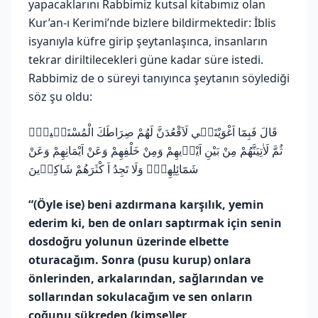
yapacaklarını Rabbimiz kutsal kitabımız olan
Kur’an-ı Kerimi’nde bizlere bildirmektedir: İblis
isyanıyla küfre girip şeytanlaşınca, insanların
tekrar diriltilecekleri güne kadar süre istedi.
Rabbimiz de o süreyi tanıyınca şeytanın söylediği
söz şu oldu:
قَالَ فَبِمَٓا اَغْوَيْتَن۪ي لَاَقْعُدَنَّ لَهُمْ صِرَاطَكَ الْمُسْتَق۪يمَۙ
ثُمَّ لَاٰتِيَنَّهُمْ مِنْ بَيْنِ اَيْد۪يهِمْ وَمِنْ خَلْفِهِمْ وَعَنْ اَيْمَانِهِمْ وَعَنْ
شَمَٓائِلِهِمْۜ وَلَا تَجِدُ اَ كْثَرَهُمْ شَاكِر۪ينَ
“(Öyle ise) beni azdırmana karşılık, yemin
ederim ki, ben de onları saptırmak için senin
dosdoğru yolunun üzerinde elbette
oturacağım. Sonra (pusu kurup) onlara
önlerinden, arkalarından, sağlarından ve
sollarından sokulacağım ve sen onların
çoğunu şükreden (kimse)ler