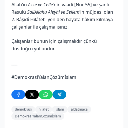
Allah’ın
Azze ve Celle
’nin vaadi [Nur 55] ve şanlı
Rasulü
SallAllahu Aleyhi ve Sellem
’in müjdesi olan
2. Râşidî Hilâfet’i yeniden hayata hâkim kılmaya
çalışanlar ile çalışmalısınız.
Çalışanlar bunun için çalışmalıdır çünkü
dosdoğru yol budur.
___
#DemokrasiYalanÇözümİslam
demokrasi
hilafet
islam
aldatmaca
DemokrasiYalanÇözümİslam