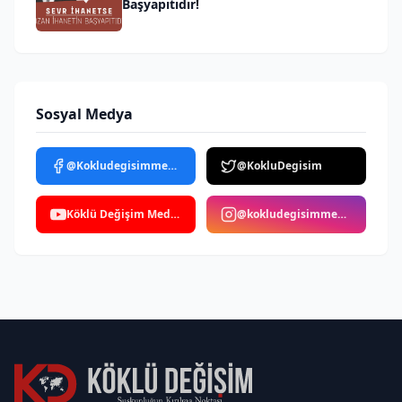
Başyapıtıdır!
Sosyal Medya
@Kokludegisimmedya
@KokluDegisim
Köklü Değişim Medya
@kokludegisimmedya