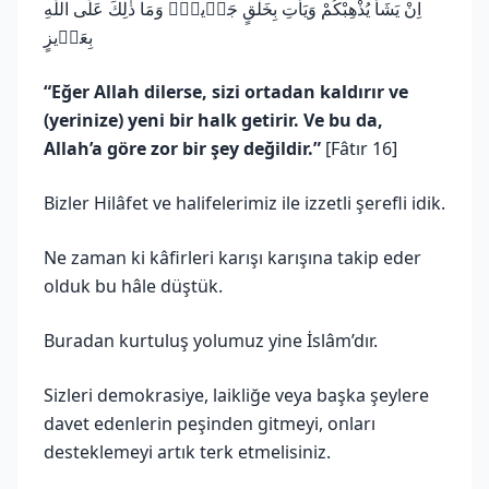
اِنْ يَشَأْ يُذْهِبْكُمْ وَيَأْتِ بِخَلْقٍ جَد۪يدٍۚ وَمَا ذٰلِكَ عَلَى اللّٰهِ
بِعَز۪يزٍ
“Eğer Allah dilerse, sizi ortadan kaldırır ve
(yerinize) yeni bir halk getirir. Ve bu da,
Allah’a göre zor bir şey değildir.”
[Fâtır 16]
Bizler Hilâfet ve halifelerimiz ile izzetli şerefli idik.
Ne zaman ki kâfirleri karışı karışına takip eder
olduk bu hâle düştük.
Buradan kurtuluş yolumuz yine İslâm’dır.
Sizleri demokrasiye, laikliğe veya başka şeylere
davet edenlerin peşinden gitmeyi, onları
desteklemeyi artık terk etmelisiniz.