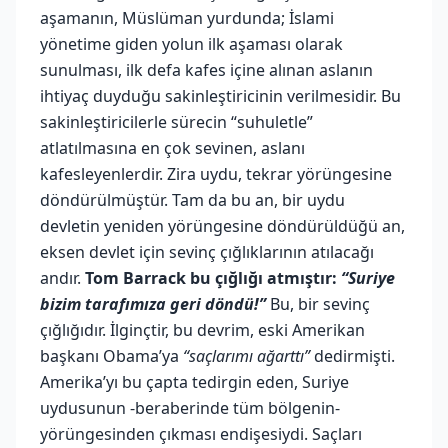
aşamanın, Müslüman yurdunda; İslami
yönetime giden yolun ilk aşaması olarak
sunulması, ilk defa kafes içine alınan aslanın
ihtiyaç duyduğu sakinleştiricinin verilmesidir. Bu
sakinleştiricilerle sürecin “suhuletle”
atlatılmasına en çok sevinen, aslanı
kafesleyenlerdir. Zira uydu, tekrar yörüngesine
döndürülmüştür. Tam da bu an, bir uydu
devletin yeniden yörüngesine döndürüldüğü an,
eksen devlet için sevinç çığlıklarının atılacağı
andır.
Tom Barrack bu çığlığı atmıştır:
“Suriye
bizim tarafımıza geri döndü!”
Bu, bir sevinç
çığlığıdır. İlginçtir, bu devrim, eski Amerikan
başkanı Obama’ya
“saçlarımı ağarttı”
dedirmişti.
Amerika’yı bu çapta tedirgin eden, Suriye
uydusunun -beraberinde tüm bölgenin-
yörüngesinden çıkması endişesiydi. Saçları