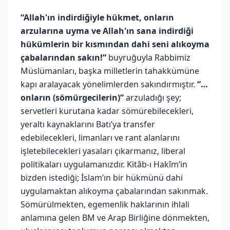
“Allah'ın indirdiğiyle hükmet, onların
arzularına uyma ve Allah'ın sana indirdiği
hükümlerin bir kısmından dahi seni alıkoyma
çabalarından sakın!”
buyruğuyla Rabbimiz
Müslümanları, başka milletlerin tahakkümüne
kapı aralayacak yönelimlerden sakındırmıştır.
“…
onların (sömürgecilerin)”
arzuladığı şey;
servetleri kurutana kadar sömürebilecekleri,
yeraltı kaynaklarını Batı’ya transfer
edebilecekleri, limanları ve rant alanlarını
işletebilecekleri yasaları çıkarmanız, liberal
politikaları uygulamanızdır. Kitâb-ı Hakîm’in
bizden istediği; İslam’ın bir hükmünü dahi
uygulamaktan alıkoyma çabalarından sakınmak.
Sömürülmekten, egemenlik haklarının ihlali
anlamına gelen BM ve Arap Birliğine dönmekten,