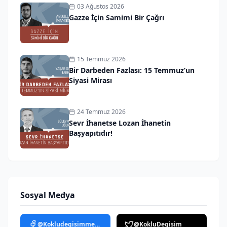
03 Ağustos 2026
Gazze İçin Samimi Bir Çağrı
15 Temmuz 2026
Bir Darbeden Fazlası: 15 Temmuz’un
Siyasi Mirası
24 Temmuz 2026
Sevr İhanetse Lozan İhanetin
Başyapıtıdır!
Sosyal Medya
@Kokludegisimmedya
@KokluDegisim