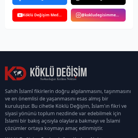
Köklü Değişim Medya
@kokludegisimmedya
Sahih İslamî fikirlerin doğru algılanmasını, taşınmasını
ve en önemlisi de yaşanmasını esas almış bir
kuruluştur. Bu cihetle Köklü Değişim, İslam'ın fikri ve
siyasi yönünü toplum nezdinde var edebilmek için
İslami bir bakış açısıyla olaylara bakmayı ve İslami
çözümler ortaya koymayı amaç edinmiştir.