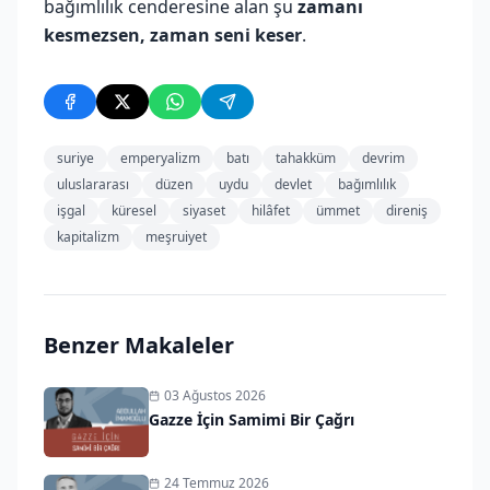
bağımlılık cenderesine alan şu
zamanı
kesmezsen, zaman seni keser
.
suriye
emperyalizm
batı
tahakküm
devrim
uluslararası
düzen
uydu
devlet
bağımlılık
işgal
küresel
siyaset
hilâfet
ümmet
direniş
kapitalizm
meşruiyet
Benzer Makaleler
03 Ağustos 2026
Gazze İçin Samimi Bir Çağrı
24 Temmuz 2026