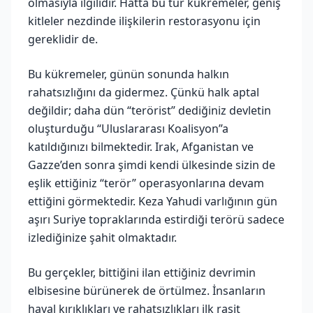
olmasıyla ilgilidir. Hatta bu tür kükremeler, geniş
kitleler nezdinde ilişkilerin restorasyonu için
gereklidir de.
Bu kükremeler, günün sonunda halkın
rahatsızlığını da gidermez. Çünkü halk aptal
değildir; daha dün “terörist” dediğiniz devletin
oluşturduğu “Uluslararası Koalisyon”a
katıldığınızı bilmektedir. Irak, Afganistan ve
Gazze’den sonra şimdi kendi ülkesinde sizin de
eşlik ettiğiniz “terör” operasyonlarına devam
ettiğini görmektedir. Keza Yahudi varlığının gün
aşırı Suriye topraklarında estirdiği terörü sadece
izlediğinize şahit olmaktadır.
Bu gerçekler, bittiğini ilan ettiğiniz devrimin
elbisesine bürünerek de örtülmez. İnsanların
hayal kırıklıkları ve rahatsızlıkları ilk raşit