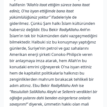
halifenin
“Allah’a itaat ettiğim sürece bana itaat
ediniz, O’na isyan ettiğimde bana itaat
yükümlülüğünüz yoktur”
ifadeleriyle de
giderilmez. Çünkü Şam halkı İslam kültüründen
habersiz değildir. Ebu Bekir
RadiyAllahu Anh
’ın
İslam’ın tek bir hükmünden dahi vazgeçmediğini
bilmektedir. Halbuki siz bu konuşmayı yaptığınız
günlerde, Suriye’nin petrol ve gaz sahalarını
Amerikan enerji şirketi Conoko-Philips’e veren
bir anlaşmaya imza atarak, hem Allah’ın bu
konudaki emrini çiğneyerek O’na isyan ettiniz
hem de kapitalist politikalarla halkınızı bu
zenginliklerden mahrum bırakacak tehlikeli bir
adım attınız. Ebu Bekir
RadiyAllahu Anh
ise
“Rasulullah
SallAllahu Aleyhi ve Sellem
’e verdikleri bir
oğlağın yularını dahi benden esirgerlerse onlarla
savaşırım!”
diyerek, ümmetin hakkı olan mali