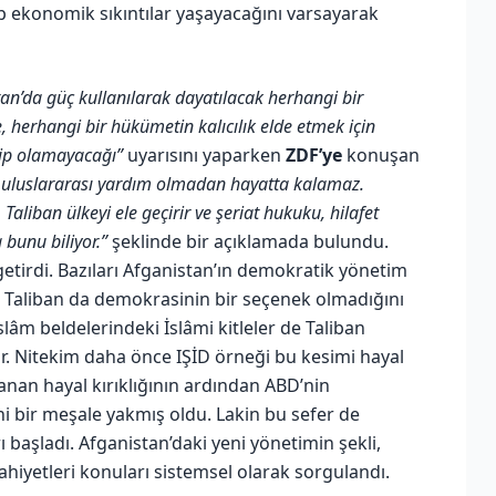
ıp ekonomik sıkıntılar yaşayacağını varsayarak
tan’da güç kullanılarak dayatılacak herhangi bir
 herhangi bir hükümetin kalıcılık elde etmek için
hip olamayacağı”
uyarısını yaparken
ZDF’ye
konuşan
 uluslararası yardım olmadan hayatta kalamaz.
Taliban ülkeyi ele geçirir ve şeriat hukuku, hilafet
 bunu biliyor.”
şeklinde bir açıklamada bulundu.
e getirdi. Bazıları Afganistan’ın demokratik yönetim
n Taliban da demokrasinin bir seçenek olmadığını
İslâm beldelerindeki İslâmi kitleler de Taliban
ar. Nitekim daha önce IŞİD örneği bu kesimi hayal
şanan hayal kırıklığının ardından ABD’nin
ni bir meşale yakmış oldu. Lakin bu sefer de
 başladı. Afganistan’daki yeni yönetimin şekli,
ahiyetleri konuları sistemsel olarak sorgulandı.