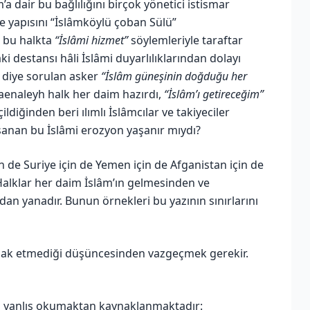
’a dair bu bağlılığını birçok yönetici istismar
e yapısını “İslâmköylü çoban Sülü”
ı bu halkta
“İslâmi hizmet”
söylemleriyle taraftar
 destansı hâli İslâmi duyarlılıklarından dolayı
 diye sorulan asker
“İslâm güneşinin doğduğu her
naenaleyh halk her daim hazırdı,
“İslâm’ı getireceğim”
ildiğinden beri ılımlı İslâmcılar ve takiyeciler
şanan bu İslâmi erozyon yaşanır mıydı?
n de Suriye için de Yemen için de Afganistan için de
 Halklar her daim İslâm’ın gelmesinden ve
dan yanadır. Bunun örnekleri bu yazının sınırlarını
mi hak etmediği düşüncesinden vazgeçmek gerekir.
rı yanlış okumaktan kaynaklanmaktadır: