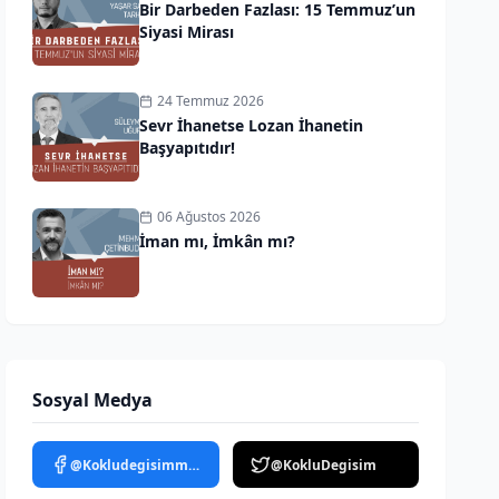
Bir Darbeden Fazlası: 15 Temmuz’un
Siyasi Mirası
24 Temmuz 2026
Sevr İhanetse Lozan İhanetin
Başyapıtıdır!
06 Ağustos 2026
İman mı, İmkân mı?
Sosyal Medya
@Kokludegisimmedya
@KokluDegisim