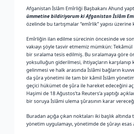
Afganistan İslâm Emîrliği Başbakanı Ahund yapt
ümmetine bildiriyorum ki Afganistan İslâm Emî
özelinde bu tartışmalar “emîrlik” yapısı üzerine
Emîrliğin ilan edilme sürecinin öncesinde ve so
vakıayı şöyle tasvir etmemiz mümkün: Tekâmül hâ
bir sıralama tesis edilmiş. Bu sıralamaya göre ö
yoksulluğun giderilmesi, ihtiyaçların karşılanıp
gelinmesi ve halk arasında İslâmi bağların kuvv
da şûra yönetimi ile tam bir kâmil İslâm yöneti
geçici hükümet de şûra ile hareket edeceğini açı
Haşimi de 18 Ağustos’ta Reuters’a yaptığı açıkl
bir soruya İslâmi ulema şûrasının karar vereceği
Buradan açığa çıkan noktaları iki başlık altında t
yönetim uygulamayı, yönetimde de şûrayı esas 