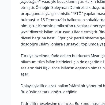
yapacağım!”
vaadiyle kucaklanmıştır. Halkın İslâm
etmiştir. Örneğin Süleyman Demirel laik düşünc
propagandasıyla gizlemiştir. “FETÖ” yapılanmas
bulmuştur. 15 Temmuz’da halkımızın sokaklardaki
olmuştur. Kendisine mikrofon uzatılarak nereye
yere”
diyerek İslâmi duruşunu ifade etmiştir. Bi
diyeni bağrına bastı! Eğer çok partili sisteme geç
dosdoğru İslâm’ı onlara sunsaydı, toplumda ya
Türkiye özelinde ifade edilen bu durum Mısır içi
bilumum tüm İslâm beldeleri için de geçerlidir.
aralarındaki ilişkilerde İslâm’ın egemen olmasın
aşar.
Dolayısıyla ilk olarak halkın İslâmi bir yöneti
Bu düşünce tarzı doğru değildir.
Tedricilik meselesine gelince… Bu konu, nassla