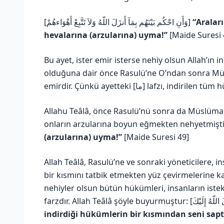
[وَأَنِ احْكُم بَيْنَهُم بِمَآ أَنزَلَ اللّهُ وَلاَ تَتَّبِعْ أَهْوَاءهُمْ]
“Araları
hevalarına (arzularına) uyma!”
[Maide Suresi 
Bu ayet, ister emir isterse nehiy olsun Allah’ı
olduğuna dair önce Rasulü’ne O’ndan sonra Müsl
emirdir. Çünkü ayetteki [ما] l
Allahu Teâlâ, önce Rasulü’nü sonra da Müslüman
(arzularına) uyma!”
[Maide Suresi 49]
Allah Teâlâ, Rasulü’ne ve sonraki yöneticilere, in
bir kısmını tatbik etmekten yüz çevirmelerine k
nehiyler olsun bütün hükümleri, insanların iste
indirdiği hükümlerin bir kısmından seni sap