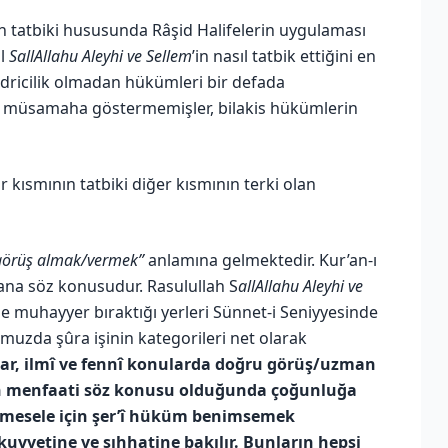
n tatbiki hususunda Râşid Halifelerin uygulaması
ul
SallAllahu Aleyhi ve Sellem
’in nasıl tatbik ettiğini en
tedricilik olmadan hükümleri bir defada
ye müsamaha göstermemişler, bilakis hükümlerin
r kısmının tatbiki diğer kısmının terki olan
görüş almak/vermek”
anlamına gelmektedir. Kur’an-ı
ana söz konusudur. Rasulullah S
allAllahu Aleyhi ve
le muhayyer bıraktığı yerleri Sünnet-i Seniyyesinde
uzda şûra işinin kategorileri net olarak
lar, ilmî ve fennî konularda doğru görüş/uzman
şin menfaati söz konusu olduğunda çoğunluğa
r mesele için şer’î hüküm benimsemek
 kuvvetine ve sıhhatine bakılır. Bunların hepsi