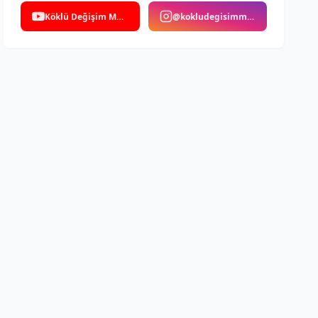
Köklü Değişim Medya
@kokludegisimmedya