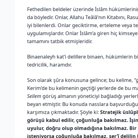
Fethedilen beldeler üzerinde İslâm hükümlerini
da böyledir. Onlar, Allahu Teâlâ’nın Kitabını, Ras
iyi bilenlerdi. Onlar geciktirme, erteleme veya 
uygulamışlardır. Onlar İslâm’a giren hiç kimse
tamamını tatbik etmişleridir.
Binaenaleyh kat’i delillere binaen, hükümlerin bi
tedricilik, haramdır.
Son olarak şûra konusuna gelince; bu kelime,
“
Kerim’de bu kelimenin geçtiği yerlerde de bu m
Sellem
görüş almanın yöneticiyi bağladığı yerler
beyan etmiştir. Bu konuda nasslara başvurduğum
karşımıza çıkmaktadır. Şöyle ki:
Stratejik üslûp
görüşü kabul edilir, çoğunluğa bakılmaz. İ
uyulur, doğru olup olmadığına bakılmaz. Bi
isteniyorsa çoğunluğa bakılmaz, şer’î delilin