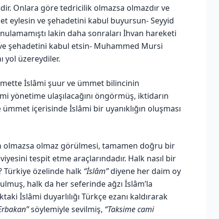
ir. Onlara göre tedricilik olmazsa olmazdır ve
met eylesin ve şehadetini kabul buyursun- Seyyid
onulamamıştı lakin daha sonraları İhvan hareketi
in ve şehadetini kabul etsin- Muhammed Mursi
ı yol üzereydiler.
mmette İslâmi şuur ve ümmet bilincinin
mi yönetime ulaşılacağını öngörmüş, iktidarın
mmet içerisinde İslâmi bir uyanıklığın oluşması
şın olmazsa olmaz görülmesi, tamamen doğru bir
yesini tespit etme araçlarındadır. Halk nasıl bir
n? Türkiye özelinde halk
“İslâm”
diyene her daim oy
ulmuş, halk da her seferinde ağzı İslâm’la
ki İslâmi duyarlılığı Türkçe ezanı kaldırarak
Erbakan”
söylemiyle sevilmiş,
“Taksime cami