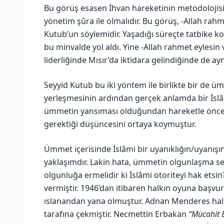
Bu görüş esasen İhvan hareketinin metodolojisid
yönetim şûra ile olmalıdır. Bu görüş, -Allah rah
Kutub’un söylemidir. Yaşadığı süreçte tatbike k
bu minvalde yol aldı. Yine -Allah rahmet eyles
liderliğinde Mısır’da iktidara gelindiğinde de ayn
Seyyid Kutub bu iki yöntem ile birlikte bir de ü
yerleşmesinin ardından gerçek anlamda bir İslâ
ümmetin yansıması olduğundan hareketle önce ü
gerektiği düşüncesini ortaya koymuştur.
Ümmet içerisinde İslâmi bir uyanıklığın/uyanı
yaklaşımdır. Lakin hata, ümmetin olgunlaşma sevi
olgunluğa ermelidir ki İslâmi otoriteyi hak etsi
vermiştir. 1946’dan itibaren halkın oyuna başvur
ıslanandan yana olmuştur. Adnan Menderes halkta
tarafına çekmiştir. Necmettin Erbakan
“Mücahit 