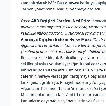
zamanlı olarak kâfir Batı dünyası korkuya kapıl
Taliban yönetimine uyarılar yapmaya başladı.
Önce
ABD Dışişleri Sözcüsü Ned Price
”Afganis
hükümetin meşruiyetten yoksun kalacağı ve pratikte,
kesinlikle ihtiyaç duyacağı uluslararası yardıma sa
Almanya Dışişleri Bakanı Heiko Maas
,
”O ülke
Afganistan’a her yıl 430 milyon euro temin ediyoruz. 
yönetimi getirirse bir kuruş bile vermeyiz. Taliban da
Benzer şekilde birçok Batılı ülke uyarılarını dil
şekillerini asla uygulamayacağını kabul ederke
birinci ağızdan ifade etti. Tüm bunlarla birlikte 
zaferinin nereye varacağını tartışmaya başladıl
kırıklığına uğratmıştı. Nihayetinde Suriye’de ya
Afganistan hezimeti, Taliban’ın mutlak zaferi ye
Müslümanlar arasında İslâmi iktidar tartışmaları
kanunların dayanağı ve yöneticilerin vasıf ve sal