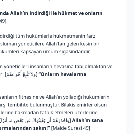
nda Allah’ın indirdiği ile hükmet ve onların
49]
n indirdiği tüm hükümlerle hükmetmenin farz
üman yöneticilere Allah’tan gelen kesin bir
afzı, indirilen tüm hükümleri kapsayan umum sigasındandır.
 yöneticileri insanların hevasına tabi olmaktan ve
onların arzularına boyun eğmekten nehyetmiştir: [وَلاَ تَتَّبِعْ أَهْوَاءهُمْ]
“Onların hevalarına
sanların fitnesine ve Allah’ın yolladığı hükümlerin
arşı tembihte bulunmuştur. Bilakis emirler olsun
klerine bakmadan tatbik etmeleri üzerlerine
farzdır. Allah Teâlâ şöyle buyurmuştur: [وَاحْذَرْهُمْ أَن يَفْتِنُوكَ عَن بَعْضِ مَا أَنزَلَ اللّهُ إِلَيْكَ]
Allah’ın sana
tırmalarından sakın!”
[Maide Suresi 49]