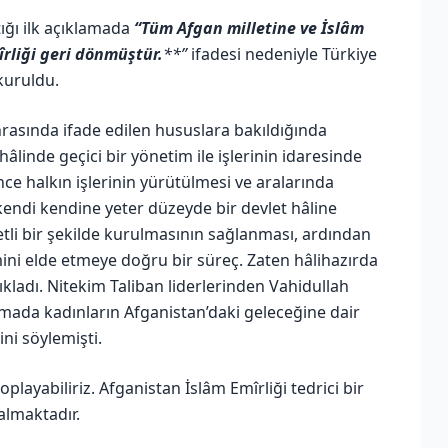
ığı ilk açıklamada
“Tüm Afgan milletine ve İslâm
rliği geri dönmüştür.
**”
ifadesi nedeniyle Türkiye
 kuruldu.
nrasında ifade edilen hususlara bakıldığında
linde geçici bir yönetim ile işlerinin idaresinde
nce halkın işlerinin yürütülmesi ve aralarında
 kendi kendine yeter düzeyde bir devlet hâline
etli bir şekilde kurulmasının sağlanması, ardından
mini elde etmeye doğru bir süreç. Zaten hâlihazırda
kladı. Nitekim Taliban liderlerinden Vahidullah
amada kadınların Afganistan’daki geleceğine dair
ni söylemişti.
oplayabiliriz. Afganistan İslâm Emîrliği tedrici bir
almaktadır.