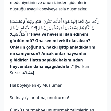
medeniyetinin ve onun izinden gidenlerin
düştüğü aşağılık seviyeye asla düşmezler.
[رَأَيْتَ مَنْ اتَّخَذَ إِلَهَهُ هَوَاهُ أَفَأَنْتَ تَكُونُ عَلَيْهِ وَكِيلاأَمْ تَحْسَبُ
أَنَّ أَكْثَرَهُمْ يَسْمَعُونَ أَوْ يَعْقِلُونَ إِنْ هُمْ إِلا كَالأنْعَامِ بَلْ هُمْ
أَضَلُّ سَبِيلا]
"Heva ve hevesini ilah edineni
gördün mü? Ona sen mi vekil olacaksın?
Onların çoğunun, hakkı işitip anladıklarını
mı sanıyorsun? Ancak onlar hayvanlar
gibidirler. Hatta sapıklık bakımından
hayvandan daha aşağıdadırlar."
[Furkan
Suresi 43-44]
Hal böyleyken ey Müslüman!
Sednaya’yı unutma, unutturma!
Çünkü unutmak ve unutturmak zalimlerin en