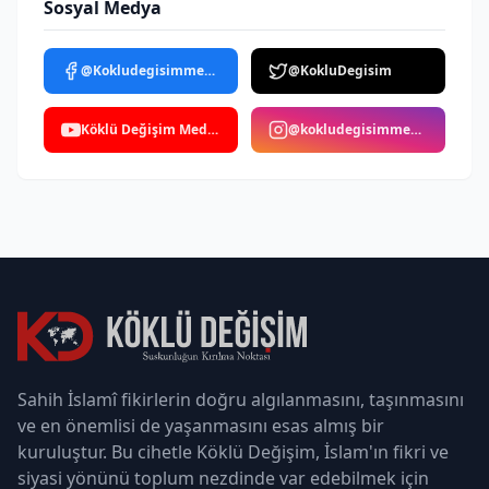
Sosyal Medya
@Kokludegisimmedya
@KokluDegisim
Köklü Değişim Medya
@kokludegisimmedya
Sahih İslamî fikirlerin doğru algılanmasını, taşınmasını
ve en önemlisi de yaşanmasını esas almış bir
kuruluştur. Bu cihetle Köklü Değişim, İslam'ın fikri ve
siyasi yönünü toplum nezdinde var edebilmek için