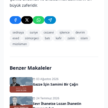
büyük zaferidir.
sednaya
suriye
cezaevi
işkence
devrim
esed
sömürgeci
batı
kafir
zalim
islam
müslüman
Benzer Makaleler
03 Ağustos 2026
Gazze İçin Samimi Bir Çağrı
24 Temmuz 2026
Sevr İhanetse Lozan İhanetin