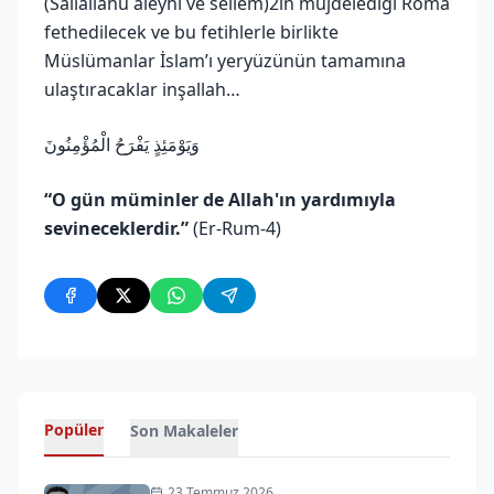
(Sallallahu aleyhi ve sellem)2in müjdelediği Roma
fethedilecek ve bu fetihlerle birlikte
Müslümanlar İslam’ı yeryüzünün tamamına
ulaştıracaklar inşallah…
وَيَوْمَئِذٍ يَفْرَحُ الْمُؤْمِنُونَ
“O gün müminler de Allah'ın yardımıyla
sevineceklerdir.”
(Er-Rum-4)
Popüler
Son Makaleler
23 Temmuz 2026