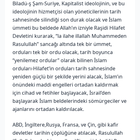
Biladü-ş Şam-Suriye, Kapitalist ideolojinin, ve bu
ideolojinin hizmetçisi olan yöneticilerinin tarih
sahnesinde silindiği son durak olacak ve İslam
ümmeti bu beldede Allah’ın izniyle Raşidi Hilafet
Devletini kurarak, “la ilahe illallah Muhammeden
Rasulullah” sancağı altında tek bir ümmet,
orduları tek bir ordu olacak, tarih boyunca
“yenilemez ordular” olarak bilinen İslam
orduları-Hilafet’in orduları tarih sahnesinde
yeniden güçlü bir şekilde yerini alacak, İslam’ın
önündeki maddi engelleri ortadan kaldırmak
için cihad ve fetihler başlayacak, İsrail’den
başlayarak İslam beldelerindeki sömürgeciler ve
ajanlarını ortadan kaldırılacak.
ABD, İngiltere,Rusya, Fransa, ve Çin, gibi kafir
devletler tarihin çöplüğüne atılacak, Rasulullah