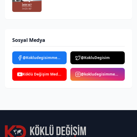
Sosyal Medya
@Kokludegisimmedya
@KokluDegisim
Köklü Değişim Medya
@kokludegisimmedya