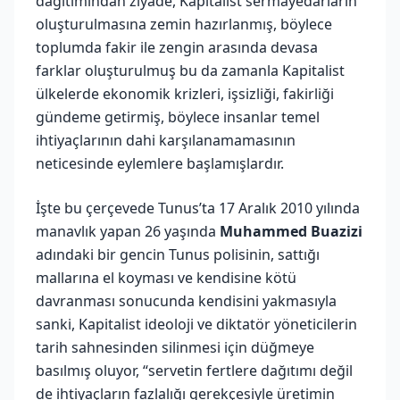
dağıtımından ziyade, Kapitalist sermayedarların
oluşturulmasına zemin hazırlanmış, böylece
toplumda fakir ile zengin arasında devasa
farklar oluşturulmuş bu da zamanla Kapitalist
ülkelerde ekonomik krizleri, işsizliği, fakirliği
gündeme getirmiş, böylece insanlar temel
ihtiyaçlarının dahi karşılanamamasının
neticesinde eylemlere başlamışlardır.
İşte bu çerçevede Tunus’ta 17 Aralık 2010 yılında
manavlık yapan 26 yaşında
Muhammed Buazizi
adındaki bir gencin Tunus polisinin, sattığı
mallarına el koyması ve kendisine kötü
davranması sonucunda kendisini yakmasıyla
sanki, Kapitalist ideoloji ve diktatör yöneticilerin
tarih sahnesinden silinmesi için düğmeye
basılmış oluyor, “servetin fertlere dağıtımı değil
de ihtiyaçların fazlalığı gerekçesiyle üretimin