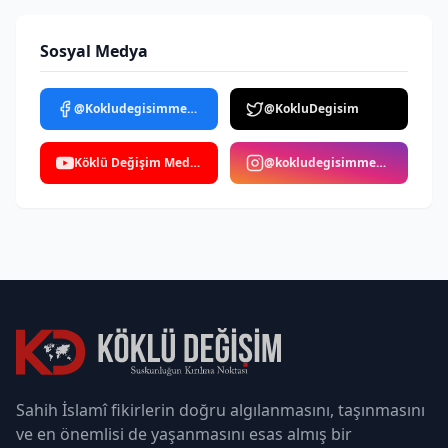
Sosyal Medya
@Kokludegisimmedya
@KokluDegisim
Köklü Değişim Medya
@kokludegisimmedya
Sahih İslamî fikirlerin doğru algılanmasını, taşınmasını
ve en önemlisi de yaşanmasını esas almış bir