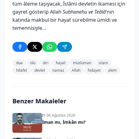
tüm âleme taşıyacak, İslâmi devletin ikamesi için
gayret gösterip Allah
Subhanehu ve Teâlâ
’nın
katında makbul bir hayat sürebilme ümidi ve
temennisiyle…
dua
ölü
diri
hayat
müslüman
islam
hilafet
devlet
namaz
Allah
hidayet
alem
Benzer Makaleler
06 Ağustos 2026
İman mı, İmkân mı?