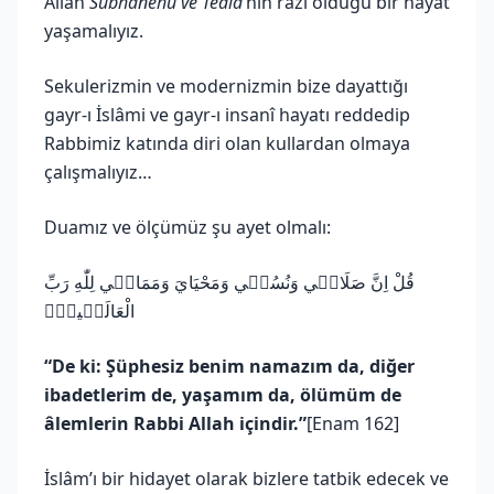
Allah
Subhanehu ve Teâlâ
’nın razı olduğu bir hayat
yaşamalıyız.
Sekulerizmin ve modernizmin bize dayattığı
gayr-ı İslâmi ve gayr-ı insanî hayatı reddedip
Rabbimiz katında diri olan kullardan olmaya
çalışmalıyız…
Duamız ve ölçümüz şu ayet olmalı:
قُلْ اِنَّ صَلَات۪ي وَنُسُك۪ي وَمَحْيَايَ وَمَمَات۪ي لِلّٰهِ رَبِّ
الْعَالَم۪ينَۙ
“De ki: Şüphesiz benim namazım da, diğer
ibadetlerim de, yaşamım da, ölümüm de
âlemlerin Rabbi Allah içindir.”
[Enam 162]
İslâm’ı bir hidayet olarak bizlere tatbik edecek ve