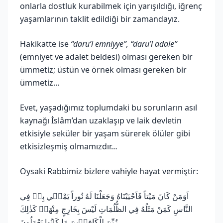
onlarla dostluk kurabilmek için yarışıldığı, iğrenç
yaşamlarının taklit edildiği bir zamandayız.
Hakikatte ise
“daru’l emniyye”, “daru’l adale”
(emniyet ve adalet beldesi) olması gereken bir
ümmetiz; üstün ve örnek olması gereken bir
ümmetiz…
Evet, yaşadığımız toplumdaki bu sorunların asıl
kaynağı İslâm’dan uzaklaşıp ve laik devletin
etkisiyle seküler bir yaşam sürerek ölüler gibi
etkisizleşmiş olmamızdır…
Oysaki Rabbimiz bizlere vahiyle hayat vermiştir:
اَوَمَنْ كَانَ مَيْتاً فَاَحْيَيْنَاهُ وَجَعَلْنَا لَهُ نُوراً يَمْش۪ي بِه۪ فِي
النَّاسِ كَمَنْ مَثَلُهُ فِي الظُّلُمَاتِ لَيْسَ بِخَارِجٍ مِنْهَاۜ كَذٰلِكَ
زُيِّنَ لِلْكَافِر۪ينَ مَا كَانُوا يَعْمَلُونَ