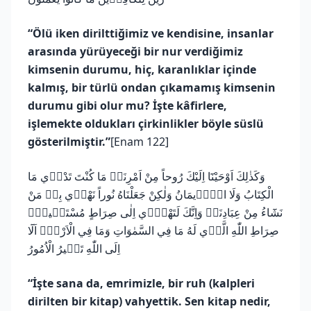
“Ölü iken dirilttiğimiz ve kendisine, insanlar
arasında yürüyeceği bir nur verdiğimiz
kimsenin durumu, hiç, karanlıklar içinde
kalmış, bir türlü ondan çıkamamış kimsenin
durumu gibi olur mu? İşte kâfirlere,
işlemekte oldukları çirkinlikler böyle süslü
gösterilmiştir.”
[Enam 122]
وَكَذٰلِكَ اَوْحَيْنَٓا اِلَيْكَ رُوحاً مِنْ اَمْرِنَاۜ مَا كُنْتَ تَدْر۪ي مَا
الْكِتَابُ وَلَا الْا۪يمَانُ وَلٰكِنْ جَعَلْنَاهُ نُوراً نَهْد۪ي بِه۪ مَنْ
نَشَٓاءُ مِنْ عِبَادِنَاۜ وَاِنَّكَ لَتَهْد۪ٓي اِلٰى صِرَاطٍ مُسْتَق۪يمٍۙ
صِرَاطِ اللّٰهِ الَّذ۪ي لَهُ مَا فِي السَّمٰوَاتِ وَمَا فِي الْاَرْضِۜ اَلَٓا
اِلَى اللّٰهِ تَص۪يرُ الْاُمُورُ
“İşte sana da, emrimizle, bir ruh (kalpleri
dirilten bir kitap) vahyettik. Sen kitap nedir,