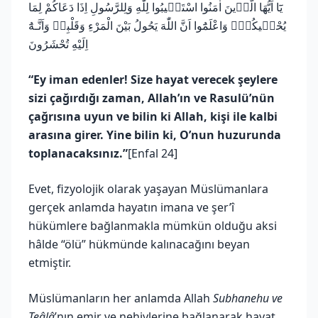
يَٓا اَيُّهَا الَّذ۪ينَ اٰمَنُوا اسْتَج۪يبُوا لِلّٰهِ وَلِلرَّسُولِ اِذَا دَعَاكُمْ لِمَا
يُحْي۪يكُمْۚ وَاعْلَمُٓوا اَنَّ اللّٰهَ يَحُولُ بَيْنَ الْمَرْءِ وَقَلْبِه۪ وَاَنَّـهُٓ
اِلَيْهِ تُحْشَرُونَ
“Ey iman edenler! Size hayat verecek şeylere
sizi çağırdığı zaman, Allah’ın ve Rasulü’nün
çağrısına uyun ve bilin ki Allah, kişi ile kalbi
arasına girer. Yine bilin ki, O’nun huzurunda
toplanacaksınız.”
[Enfal 24]
Evet, fizyolojik olarak yaşayan Müslümanlara
gerçek anlamda hayatın imana ve şer’î
hükümlere bağlanmakla mümkün olduğu aksi
hâlde “ölü” hükmünde kalınacağını beyan
etmiştir.
Müslümanların her anlamda Allah
Subhanehu ve
Teâlâ
’nın emir ve nehiylerine bağlanarak hayat