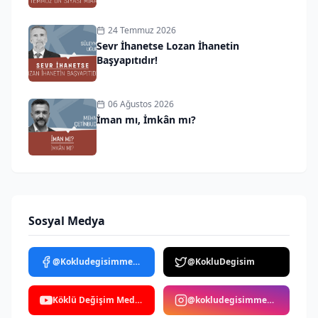
24 Temmuz 2026
Sevr İhanetse Lozan İhanetin
Başyapıtıdır!
06 Ağustos 2026
İman mı, İmkân mı?
Sosyal Medya
@Kokludegisimmedya
@KokluDegisim
Köklü Değişim Medya
@kokludegisimmedya