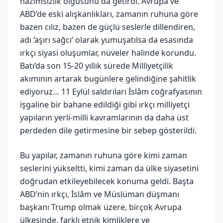
hazımsızlık olgusunu da getirdi. Avrupa ve
ABD’de eski alışkanlıkları, zamanın ruhuna göre
bazen cılız, bazen de güçlü seslerle dillendiren,
adı ‘aşırı sağcı’ olarak yumuşatılsa da esasında
ırkçı siyasi oluşumlar, nüveler halinde korundu.
Batı’da son 15-20 yıllık sürede Milliyetçilik
akımının artarak bugünlere gelindiğine şahitlik
ediyoruz… 11 Eylül saldırıları İslâm coğrafyasının
işgaline bir bahane edildiği gibi ırkçı milliyetçi
yapıların yerli-milli kavramlarının da daha üst
perdeden dile getirmesine bir sebep gösterildi.
Bu yapılar, zamanın ruhuna göre kimi zaman
seslerini yükseltti, kimi zaman da ülke siyasetini
doğrudan etkileyebilecek konuma geldi. Başta
ABD’nin ırkçı, İslâm ve Müslüman düşmanı
başkanı Trump olmak üzere, birçok Avrupa
ülkesinde, farklı etnik kimliklere ve