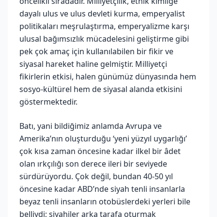
öncelikli sıradadır. Milliyetçilik, etnik kimliğe
dayalı ulus ve ulus devleti kurma, emperyalist
politikaları meşrulaştırma, emperyalizme karşı
ulusal bağımsızlık mücadelesini geliştirme gibi
pek çok amaç için kullanılabilen bir fikir ve
siyasal hareket haline gelmiştir. Milliyetçi
fikirlerin etkisi, halen günümüz dünyasında hem
sosyo-kültürel hem de siyasal alanda etkisini
göstermektedir.
Batı, yani bildiğimiz anlamda Avrupa ve
Amerika’nın oluşturduğu ‘yeni yüzyıl uygarlığı’
çok kısa zaman öncesine kadar ilkel bir âdet
olan ırkçılığı son derece ileri bir seviyede
sürdürüyordu. Çok değil, bundan 40-50 yıl
öncesine kadar ABD’nde siyah tenli insanlarla
beyaz tenli insanların otobüslerdeki yerleri bile
belliydi; siyahiler arka tarafa oturmak