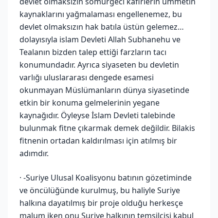
devlet olmaksızın sömürgeci kafirlerin ümmetin
kaynaklarını yağmalaması engellenemez, bu
devlet olmaksızın hak batıla üstün gelemez…
dolayısıyla islam Devleti Allah Subhanehu ve
Tealanın bizden talep ettiği farzların tacı
konumundadır. Ayrıca siyaseten bu devletin
varlığı uluslararası dengede esamesi
okunmayan Müslümanların dünya siyasetinde
etkin bir konuma gelmelerinin yegane
kaynağıdır. Öyleyse İslam Devleti talebinde
bulunmak fitne çıkarmak demek değildir. Bilakis
fitnenin ortadan kaldırılması için atılmış bir
adımdır.
· -Suriye Ulusal Koalisyonu batının gözetiminde
ve öncülüğünde kurulmuş, bu haliyle Suriye
halkına dayatılmış bir proje olduğu herkesçe
malum iken onu Suriye halkının temsilcisi kabul