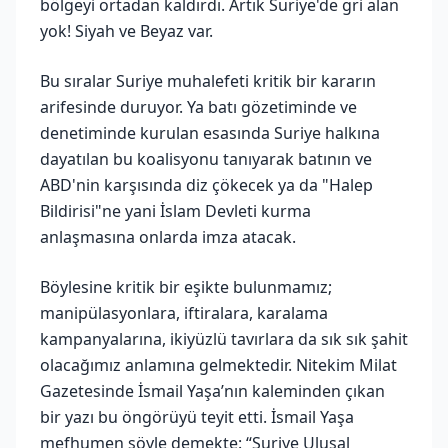
bölgeyi ortadan kaldırdı. Artık Suriye'de gri alan
yok! Siyah ve Beyaz var.
Bu sıralar Suriye muhalefeti kritik bir kararın
arifesinde duruyor. Ya batı gözetiminde ve
denetiminde kurulan esasında Suriye halkına
dayatılan bu koalisyonu tanıyarak batının ve
ABD'nin karşısında diz çökecek ya da "Halep
Bildirisi"ne yani İslam Devleti kurma
anlaşmasına onlarda imza atacak.
Böylesine kritik bir eşikte bulunmamız;
manipülasyonlara, iftiralara, karalama
kampanyalarına, ikiyüzlü tavırlara da sık sık şahit
olacağımız anlamına gelmektedir. Nitekim Milat
Gazetesinde İsmail Yaşa’nın kaleminden çıkan
bir yazı bu öngörüyü teyit etti. İsmail Yaşa
mefhumen şöyle demekte: “Suriye Ulusal