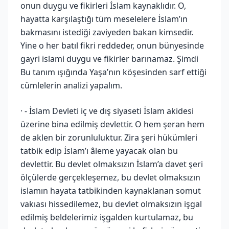
onun duygu ve fikirleri İslam kaynaklıdır. O,
hayatta karşılaştığı tüm meselelere İslam’ın
bakmasını istediği zaviyeden bakan kimsedir.
Yine o her batıl fikri reddeder, onun bünyesinde
gayri islami duygu ve fikirler barınamaz. Şimdi
Bu tanım ışığında Yaşa’nın köşesinden sarf ettiği
cümlelerin analizi yapalım.
· - İslam Devleti iç ve dış siyaseti İslam akidesi
üzerine bina edilmiş devlettir. O hem şeran hem
de aklen bir zorunluluktur. Zira şeri hükümleri
tatbik edip İslam’ı âleme yayacak olan bu
devlettir. Bu devlet olmaksızın İslam’a davet şeri
ölçülerde gerçekleşemez, bu devlet olmaksızın
islamın hayata tatbikinden kaynaklanan somut
vakıası hissedilemez, bu devlet olmaksızın işgal
edilmiş beldelerimiz işgalden kurtulamaz, bu