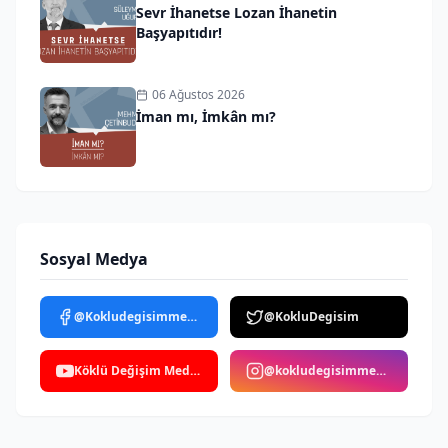
Sevr İhanetse Lozan İhanetin
Başyapıtıdır!
06 Ağustos 2026
İman mı, İmkân mı?
Sosyal Medya
@Kokludegisimmedya
@KokluDegisim
Köklü Değişim Medya
@kokludegisimmedya