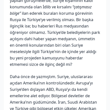
yapılan görüşmelerde, Suriye kıyamının kalbi
konumunda olan İdlib ve kırsalını
“çatışmasız
bölge”
ilan ederek buraları koruma görevinin
Rusya ile Türkiye’ye verilmiş olması. Bir başka
ilginçlik ise; bu haberleri Rus medyasından
öğreniyor olmamız. Türkiye’de belediyelerin park
açılışını dahi haber yapan medyanın, ümmetin
en önemli konularından biri olan Suriye
meselesiyle ilgili Türkiye’nin de içinde yer aldığı
bu yeni projeden kamuoyunu haberdar
etmemesi sizce de ilginç değil mi?
Daha önce de yazmıştım. Suriye, uluslararası
açıdan Amerika’nın kontrolündedir. Avrupa’yı
Suriye’den dışlayan ABD, Rusya’yı da kendi
emellerine alet ediyor. Bölgesel devletler de
Amerika’nın güdümünde. İran, Suudi Arabistan
ve Türkiye gibi bölgesel etkin ülkeler, Amerikan