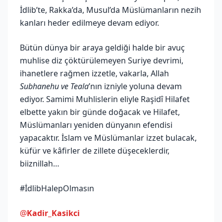
İdlib’te, Rakka’da, Musul’da Müslümanların nezih
kanları heder edilmeye devam ediyor.
Bütün dünya bir araya geldiği halde bir avuç
muhlise diz çöktürülemeyen Suriye devrimi,
ihanetlere rağmen izzetle, vakarla, Allah
Subhanehu ve Teala
’nın izniyle yoluna devam
ediyor. Samimi Muhlislerin eliyle Raşidî Hilafet
elbette yakın bir günde doğacak ve Hilafet,
Müslümanları yeniden dünyanın efendisi
yapacaktır. İslam ve Müslümanlar izzet bulacak,
küfür ve kâfirler de zillete düşeceklerdir,
biiznillah…
#İdlibHalepOlmasın
@
Kadir_Kasikci