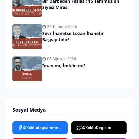
Bir Darbeden Fazlası: 15 Temmuz’un
Siyasi Mirası
24 Temmuz 2026
Sevr İhanetse Lozan İhanetin
Başyapıtıdır!
06 Ağustos 2026
İman mı, İmkân mı?
Sosyal Medya
@Kokludegisimmedya
@KokluDegisim