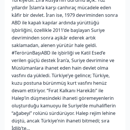
yıllardır İslam’a karşı canhıraç mücadele eden
kâfir bir devlet. İran ise, 1979 devriminden sonra
ABD ile kapalı kapılar ardında yürüttüğü
işbirliğini, özellikle 2011’de başlayan Suriye
devriminden sonra aşikâr ederek artık
saklamadan, alenen yürütür hale geldi.
#TerörünBaşıABD ile işbirliği ve Katil Esed’e
verilen güçlü destek İran’a, Suriye devrimine ve
Müslümanlara ihanet eden hain devlet olma
vasfını da yükledi. Türkiye’ye gelince; Türkiye,
kuzu postuna bürünmüş kurt vasfını henüz
devam ettiriyor. “Fırat Kalkanı Harekâtı” ile
Halep’in düşmesindeki ihaneti göremeyenlerin
oluşturduğu kamuoyu ile Suriye’de muhaliflerin
“ağabeyi” rolünü sürdürüyor. Halep rejim lehine
düştü, ancak Türkiye’nin ihaneti bitmedi; sıra
İdlib’te…