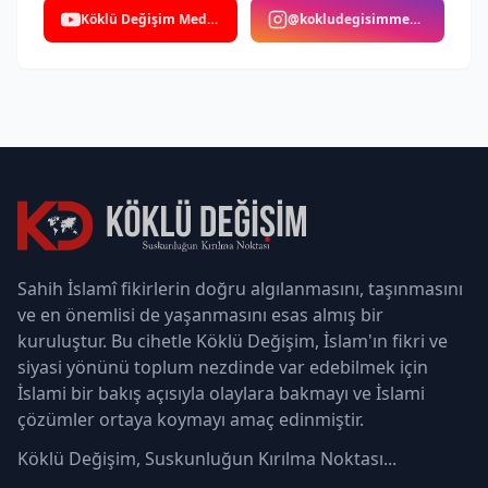
Köklü Değişim Medya
@kokludegisimmedya
Sahih İslamî fikirlerin doğru algılanmasını, taşınmasını
ve en önemlisi de yaşanmasını esas almış bir
kuruluştur. Bu cihetle Köklü Değişim, İslam'ın fikri ve
siyasi yönünü toplum nezdinde var edebilmek için
İslami bir bakış açısıyla olaylara bakmayı ve İslami
çözümler ortaya koymayı amaç edinmiştir.
Köklü Değişim, Suskunluğun Kırılma Noktası...