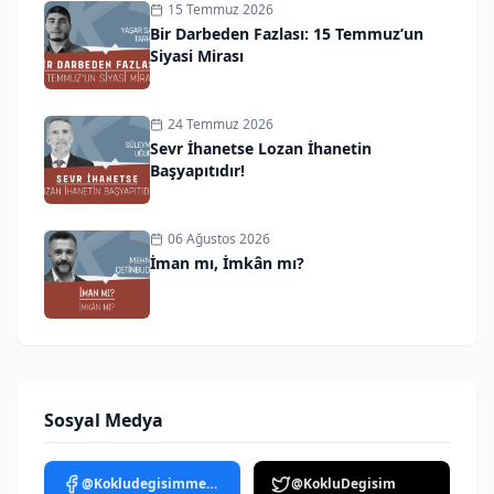
15 Temmuz 2026
Bir Darbeden Fazlası: 15 Temmuz’un
Siyasi Mirası
24 Temmuz 2026
Sevr İhanetse Lozan İhanetin
Başyapıtıdır!
06 Ağustos 2026
İman mı, İmkân mı?
Sosyal Medya
@Kokludegisimmedya
@KokluDegisim