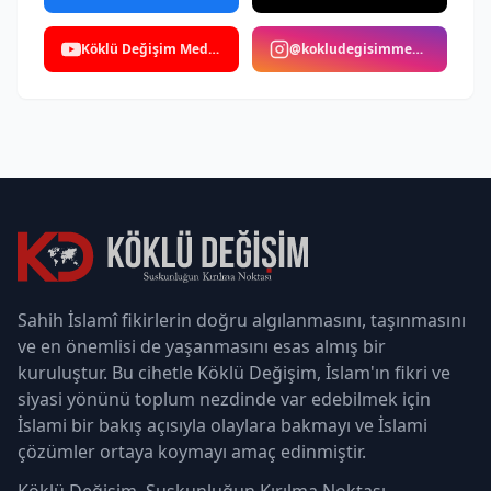
Köklü Değişim Medya
@kokludegisimmedya
Sahih İslamî fikirlerin doğru algılanmasını, taşınmasını
ve en önemlisi de yaşanmasını esas almış bir
kuruluştur. Bu cihetle Köklü Değişim, İslam'ın fikri ve
siyasi yönünü toplum nezdinde var edebilmek için
İslami bir bakış açısıyla olaylara bakmayı ve İslami
çözümler ortaya koymayı amaç edinmiştir.