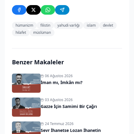
hümanizm
filistin
yahudi varlığı
islam
devlet
hilafet
müslüman
Benzer Makaleler
06 Ağustos 2026
İman mı, İmkân mı?
03 Ağustos 2026
Gazze İçin Samimi Bir Çağrı
24 Temmuz 2026
Sevr İhanetse Lozan İhanetin