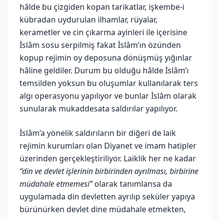
hâlde bu çizgiden kopan tarikatlar, işkembe-i
kübradan uydurulan ilhamlar, rüyalar,
kerametler ve cin çıkarma ayinleri ile içerisine
İslâm sosu serpilmiş fakat İslâm’ın özünden
kopup rejimin oy deposuna dönüşmüş yığınlar
hâline geldiler. Durum bu olduğu hâlde İslâm’ı
temsilden yoksun bu oluşumlar kullanılarak ters
algı operasyonu yapılıyor ve bunlar İslâm olarak
sunularak mukaddesata saldırılar yapılıyor.
İslâm’a yönelik saldırıların bir diğeri de laik
rejimin kurumları olan Diyanet ve imam hatipler
üzerinden gerçekleştiriliyor. Laiklik her ne kadar
“din ve devlet işlerinin birbirinden ayrılması, birbirine
müdahale etmemesi”
olarak tanımlansa da
uygulamada din devletten ayrılıp seküler yapıya
bürünürken devlet dine müdahale etmekten,