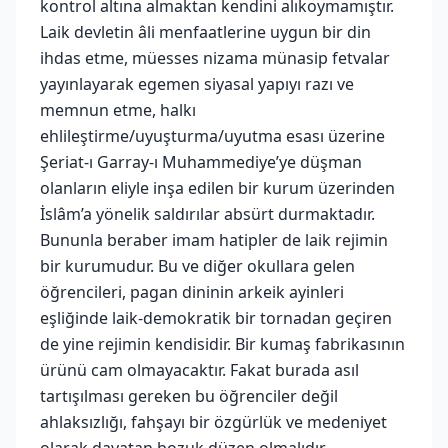
kontrol altına almaktan kendini alıkoymamıştır.
Laik devletin âli menfaatlerine uygun bir din
ihdas etme, müesses nizama münasip fetvalar
yayınlayarak egemen siyasal yapıyı razı ve
memnun etme, halkı
ehlileştirme/uyuşturma/uyutma esası üzerine
Şeriat-ı Garray-ı Muhammediye’ye düşman
olanların eliyle inşa edilen bir kurum üzerinden
İslâm’a yönelik saldırılar absürt durmaktadır.
Bununla beraber imam hatipler de laik rejimin
bir kurumudur. Bu ve diğer okullara gelen
öğrencileri, pagan dininin arkeik ayinleri
eşliğinde laik-demokratik bir tornadan geçiren
de yine rejimin kendisidir. Bir kumaş fabrikasının
ürünü cam olmayacaktır. Fakat burada asıl
tartışılması gereken bu öğrenciler değil
ahlaksızlığı, fahşayı bir özgürlük ve medeniyet
olarak dayatan bozuk düzen olmalıdır.