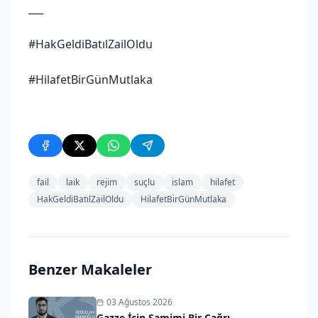
___
#HakGeldiBatılZailOldu
#HilafetBirGünMutlaka
fail
laik
rejim
suçlu
islam
hilafet
HakGeldiBatılZailOldu
HilafetBirGünMutlaka
Benzer Makaleler
03 Ağustos 2026
Gazze İçin Samimi Bir Çağrı