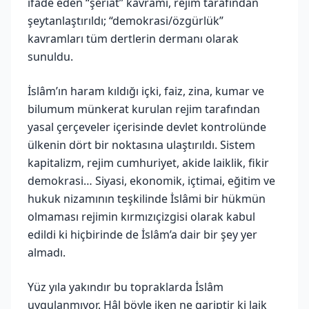
ifade eden “şeriat” kavramı, rejim tarafından
şeytanlaştırıldı; “demokrasi/özgürlük”
kavramları tüm dertlerin dermanı olarak
sunuldu.
İslâm’ın haram kıldığı içki, faiz, zina, kumar ve
bilumum münkerat kurulan rejim tarafından
yasal çerçeveler içerisinde devlet kontrolünde
ülkenin dört bir noktasına ulaştırıldı. Sistem
kapitalizm, rejim cumhuriyet, akide laiklik, fikir
demokrasi… Siyasi, ekonomik, içtimai, eğitim ve
hukuk nizamının teşkilinde İslâmi bir hükmün
olmaması rejimin kırmızıçizgisi olarak kabul
edildi ki hiçbirinde de İslâm’a dair bir şey yer
almadı.
Yüz yıla yakındır bu topraklarda İslâm
uygulanmıyor. Hâl böyle iken ne gariptir ki laik