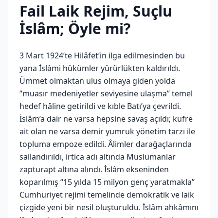
Fail Laik Rejim, Suçlu
İslâm; Öyle mi?
3 Mart 1924’te Hilâfet’in ilga edilmesinden bu
yana İslâ‍mi hükümler yürürlükten kaldırıldı.
Ümmet olmaktan ulus olmaya giden yolda
“muasır medeniyetler seviyesine ulaşma” temel
hedef hâline getirildi ve kıble Batı’ya çevrildi.
İslâm’a dair ne varsa hepsine savaş açıldı; küfre
ait olan ne varsa demir yumruk yönetim tarzı ile
topluma empoze edildi. Âlimler darağaçlarında
sallandırıldı, irtica adı altında Müslümanlar
zapturapt altına alındı. İslâm ekseninden
koparılmış “15 yılda 15 milyon genç yaratmakla”
Cumhuriyet rejimi temelinde demokratik ve laik
çizgide yeni bir nesil oluşturuldu. İslâm ahkâmını