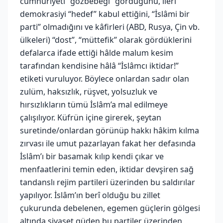
cumhuriyeti “gözbebeği” gördüğünü, ileri
demokrasiyi “hedef” kabul ettiğini, “İslâmi bir
parti” olmadığını ve kâfirleri (ABD, Rusya, Çin vb.
ülkeleri) “dost”, “müttefik” olarak gördüklerini
defalarca ifade ettiği hâlde malum kesim
tarafından kendisine hâlâ “İslâmcı iktidar!”
etiketi vuruluyor. Böylece onlardan sadır olan
zulüm, haksızlık, rüşvet, yolsuzluk ve
hırsızlıkların tümü İslâm’a mal edilmeye
çalışılıyor. Küfrün içine girerek, şeytan
suretinde/onlardan görünüp hakkı hâkim kılma
zırvası ile umut pazarlayan fakat her defasında
İslâm’ı bir basamak kılıp kendi çıkar ve
menfaatlerini temin eden, iktidar devşiren sağ
tandanslı rejim partileri üzerinden bu saldırılar
yapılıyor. İslâm’ın berî olduğu bu zillet
çukurunda debelenen, egemen güçlerin gölgesi
altında siyaset güden bu partiler üzerinden