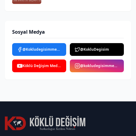
Sosyal Medya
@Kokludegisimmedya
@KokluDegisim
Köklü Değişim Medya
@kokludegisimmedya