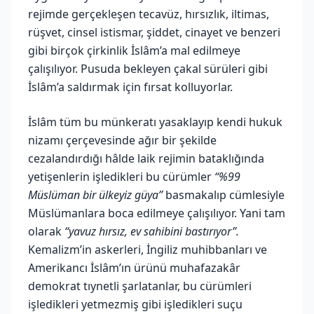
rejimde gerçekleşen tecavüz, hırsızlık, iltimas,
rüşvet, cinsel istismar, şiddet, cinayet ve benzeri
gibi birçok çirkinlik İslâm’a mal edilmeye
çalışılıyor. Pusuda bekleyen çakal sürüleri gibi
İslâm’a saldırmak için fırsat kolluyorlar.
İslâm tüm bu münkeratı yasaklayıp kendi hukuk
nizamı çerçevesinde ağır bir şekilde
cezalandırdığı hâlde laik rejimin bataklığında
yetişenlerin işledikleri bu cürümler
“%99
Müslüman bir ülkeyiz güya”
basmakalıp cümlesiyle
Müslümanlara boca edilmeye çalışılıyor. Yani tam
olarak
“yavuz hırsız, ev sahibini bastırıyor”.
Kemalizm’in askerleri, İngiliz muhibbanları ve
Amerikancı İslâm’ın ürünü muhafazakâr
demokrat tıynetli şarlatanlar, bu cürümleri
işledikleri yetmezmiş gibi işledikleri suçu