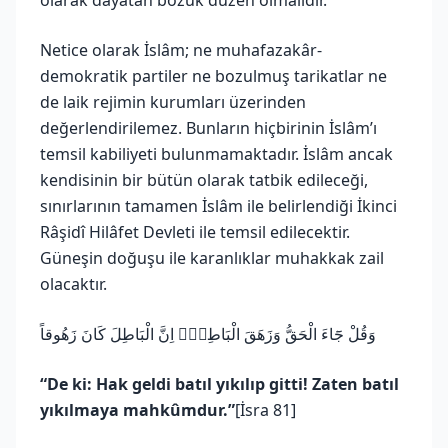
Netice olarak İslâm; ne muhafazakâr-
demokratik partiler ne bozulmuş tarikatlar ne
de laik rejimin kurumları üzerinden
değerlendirilemez. Bunların hiçbirinin İslâm’ı
temsil kabiliyeti bulunmamaktadır. İslâm ancak
kendisinin bir bütün olarak tatbik edileceği,
sınırlarının tamamen İslâm ile belirlendiği İkinci
Râşidî Hilâfet Devleti ile temsil edilecektir.
Güneşin doğuşu ile karanlıklar muhakkak zail
olacaktır.
وَقُلْ جَٓاءَ الْحَقُّ وَزَهَقَ الْبَاطِلُۜ اِنَّ الْبَاطِلَ كَانَ زَهُوقاً
“De ki: Hak geldi batıl yıkılıp gitti! Zaten batıl
yıkılmaya mahkûmdur.”
[İsra 81]