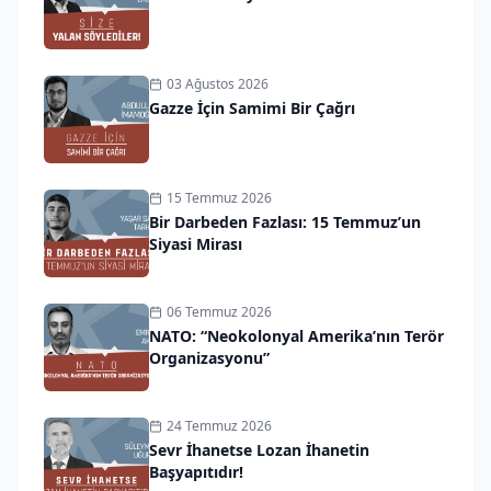
03 Ağustos 2026
Gazze İçin Samimi Bir Çağrı
15 Temmuz 2026
Bir Darbeden Fazlası: 15 Temmuz’un
Siyasi Mirası
06 Temmuz 2026
NATO: “Neokolonyal Amerika’nın Terör
Organizasyonu”
24 Temmuz 2026
Sevr İhanetse Lozan İhanetin
Başyapıtıdır!