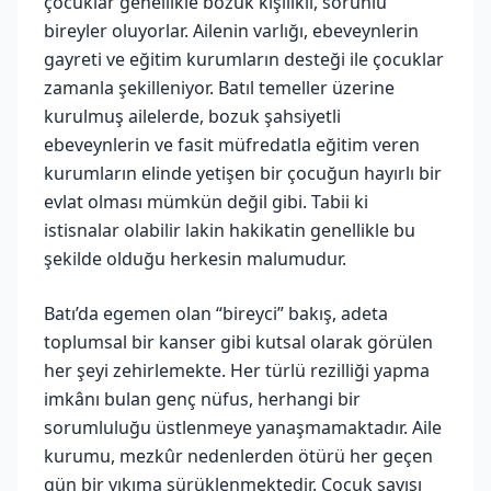
çocuklar genellikle bozuk kişilikli, sorunlu
bireyler oluyorlar. Ailenin varlığı, ebeveynlerin
gayreti ve eğitim kurumların desteği ile çocuklar
zamanla şekilleniyor. Batıl temeller üzerine
kurulmuş ailelerde, bozuk şahsiyetli
ebeveynlerin ve fasit müfredatla eğitim veren
kurumların elinde yetişen bir çocuğun hayırlı bir
evlat olması mümkün değil gibi. Tabii ki
istisnalar olabilir lakin hakikatin genellikle bu
şekilde olduğu herkesin malumudur.
Batı’da egemen olan “bireyci” bakış, adeta
toplumsal bir kanser gibi kutsal olarak görülen
her şeyi zehirlemekte. Her türlü rezilliği yapma
imkânı bulan genç nüfus, herhangi bir
sorumluluğu üstlenmeye yanaşmamaktadır. Aile
kurumu, mezkûr nedenlerden ötürü her geçen
gün bir yıkıma sürüklenmektedir. Çocuk sayısı