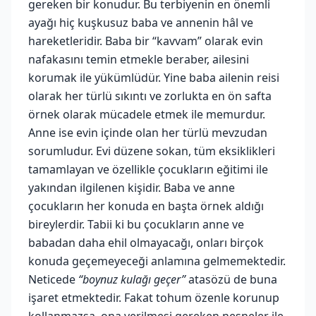
gereken bir konudur. Bu terbiyenin en önemli
ayağı hiç kuşkusuz baba ve annenin hâl ve
hareketleridir. Baba bir “kavvam” olarak evin
nafakasını temin etmekle beraber, ailesini
korumak ile yükümlüdür. Yine baba ailenin reisi
olarak her türlü sıkıntı ve zorlukta en ön safta
örnek olarak mücadele etmek ile memurdur.
Anne ise evin içinde olan her türlü mevzudan
sorumludur. Evi düzene sokan, tüm eksiklikleri
tamamlayan ve özellikle çocukların eğitimi ile
yakından ilgilenen kişidir. Baba ve anne
çocukların her konuda en başta örnek aldığı
bireylerdir. Tabii ki bu çocukların anne ve
babadan daha ehil olmayacağı, onları birçok
konuda geçemeyeceği anlamına gelmemektedir.
Neticede
“boynuz kulağı geçer”
atasözü de buna
işaret etmektedir. Fakat tohum özenle korunup
kollanmazsa, ona verilmesi gereken nesneler ile