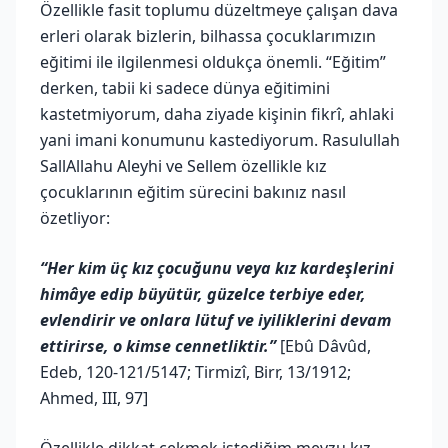
Özellikle fasit toplumu düzeltmeye çalışan dava
erleri olarak bizlerin, bilhassa çocuklarımızın
eğitimi ile ilgilenmesi oldukça önemli. “Eğitim”
derken, tabii ki sadece dünya eğitimini
kastetmiyorum, daha ziyade kişinin fikrî, ahlaki
yani imani konumunu kastediyorum. Rasulullah
SallAllahu Aleyhi ve Sellem özellikle kız
çocuklarının eğitim sürecini bakınız nasıl
özetliyor:
“Her kim üç kız çocuğunu veya kız kardeşlerini
himâye edip büyütür, güzelce terbiye eder,
evlendirir ve onlara lütuf ve iyiliklerini devam
ettirirse, o kimse cennetliktir.”
[Ebû Dâvûd,
Edeb, 120-121/5147; Tirmizî, Birr, 13/1912;
Ahmed, III, 97]
Özellikle dikkat çekmek istediğim mevzu kız