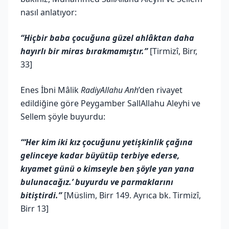
nasıl anlatıyor:
“Hiçbir baba çocuğuna güzel ahlâktan daha
hayırlı bir miras bırakmamıştır.”
[Tirmizî, Birr,
33]
Enes İbni Mâlik
RadiyAllahu Anh
’den rivayet
edildiğine göre Peygamber SallAllahu Aleyhi ve
Sellem şöyle buyurdu:
“‘Her kim iki kız çocuğunu yetişkinlik çağına
gelinceye kadar büyütüp terbiye ederse,
kıyamet günü o kimseyle ben şöyle yan yana
bulunacağız.’ buyurdu ve parmaklarını
bitiştirdi.”
[Müslim, Birr 149. Ayrıca bk. Tirmizî,
Birr 13]