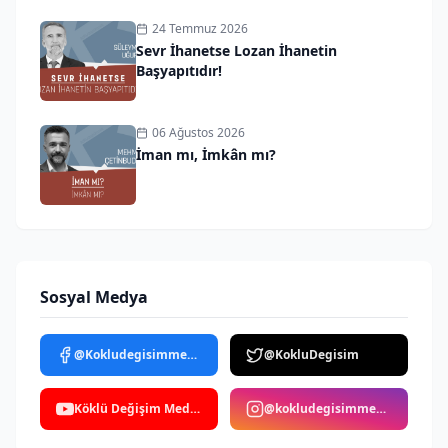
24 Temmuz 2026
Sevr İhanetse Lozan İhanetin
Başyapıtıdır!
06 Ağustos 2026
İman mı, İmkân mı?
Sosyal Medya
@Kokludegisimmedya
@KokluDegisim
Köklü Değişim Medya
@kokludegisimmedya