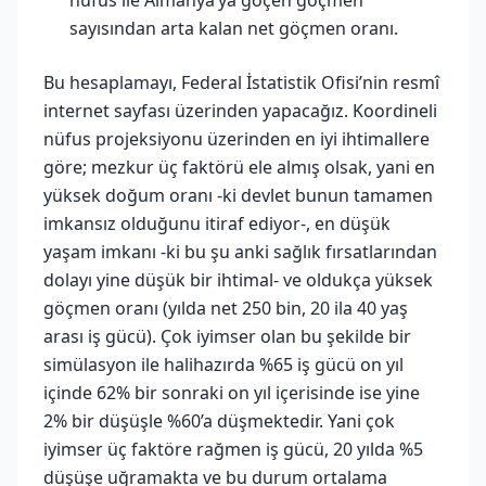
sayısından arta kalan net göçmen oranı.
Bu hesaplamayı, Federal İstatistik Ofisi’nin resmî
internet sayfası üzerinden yapacağız. Koordineli
nüfus projeksiyonu üzerinden en iyi ihtimallere
göre; mezkur üç faktörü ele almış olsak, yani en
yüksek doğum oranı -ki devlet bunun tamamen
imkansız olduğunu itiraf ediyor-, en düşük
yaşam imkanı -ki bu şu anki sağlık fırsatlarından
dolayı yine düşük bir ihtimal- ve oldukça yüksek
göçmen oranı (yılda net 250 bin, 20 ila 40 yaş
arası iş gücü). Çok iyimser olan bu şekilde bir
simülasyon ile halihazırda %65 iş gücü on yıl
içinde 62% bir sonraki on yıl içerisinde ise yine
2% bir düşüşle %60’a düşmektedir. Yani çok
iyimser üç faktöre rağmen iş gücü, 20 yılda %5
düşüşe uğramakta ve bu durum ortalama