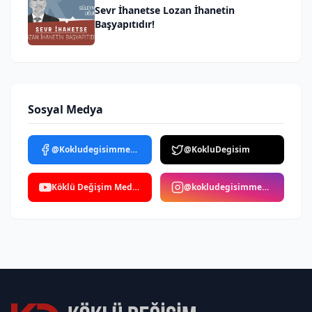
Sevr İhanetse Lozan İhanetin
Başyapıtıdır!
Sosyal Medya
@Kokludegisimmedya
@KokluDegisim
Köklü Değişim Medya
@kokludegisimmedya