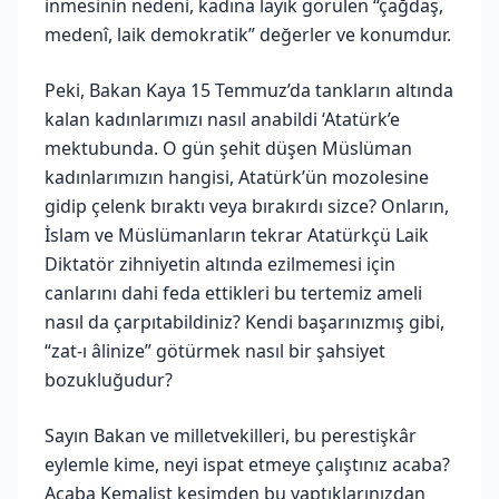
inmesinin nedeni, kadına layık görülen “çağdaş,
medenî, laik demokratik” değerler ve konumdur.
Peki, Bakan Kaya 15 Temmuz’da tankların altında
kalan kadınlarımızı nasıl anabildi ‘Atatürk’e
mektubunda. O gün şehit düşen Müslüman
kadınlarımızın hangisi, Atatürk’ün mozolesine
gidip çelenk bıraktı veya bırakırdı sizce? Onların,
İslam ve Müslümanların tekrar Atatürkçü Laik
Diktatör zihniyetin altında ezilmemesi için
canlarını dahi feda ettikleri bu tertemiz ameli
nasıl da çarpıtabildiniz? Kendi başarınızmış gibi,
“zat-ı âlinize” götürmek nasıl bir şahsiyet
bozukluğudur?
Sayın Bakan ve milletvekilleri, bu perestişkâr
eylemle kime, neyi ispat etmeye çalıştınız acaba?
Acaba Kemalist kesimden bu yaptıklarınızdan