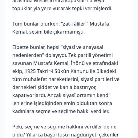
arasında Meclis’in sıra kapaklarına veya
topuklarıyla yere vurarak tepki vermişlerdi.
Tüm bunlar olurken, “zat-ı âlileri” Mustafa
Kemal, sesini bile çıkarmamıştı.
Elbette bunlar, hepsi “siyasî ve anayasal
nedenlerden” dolayıydı. Tek partili yönetimi
savunan Mustafa Kemal, İnönü ve etrafındaki
ekip, 1925 Takrir-i Sükûn Kanunu ile ülkedeki
tüm muhalefet hareketlerini, siyasî partileri ve
dernekleri şiddet ve kanla bastırıyor,
kapatıyorlardı. Ancak siyasî ortamın kendi
lehlerine işlediğinden emin olduktan sonra
kadınlara seçme ve seçilme hakkı verdiler.
Peki, seçme ve seçilme hakkını verdiler de ne
oldu? Yıllarca başörtüsü mağduriyeti çekenler