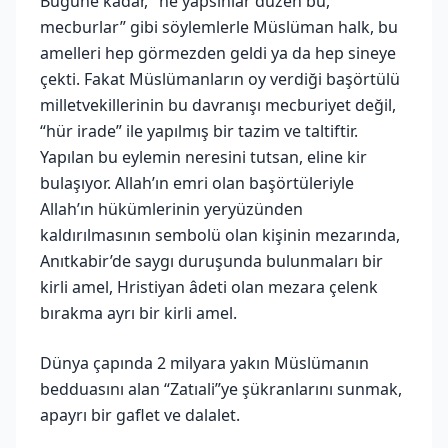
Bugüne kadar, "ne yapsınlar düzen bu,
mecburlar” gibi söylemlerle Müslüman halk, bu
amelleri hep görmezden geldi ya da hep sineye
çekti. Fakat Müslümanların oy verdiği başörtülü
milletvekillerinin bu davranışı mecburiyet değil,
“hür irade” ile yapılmış bir tazim ve taltiftir.
Yapılan bu eylemin neresini tutsan, eline kir
bulaşıyor. Allah’ın emri olan başörtüleriyle
Allah’ın hükümlerinin yeryüzünden
kaldırılmasının sembolü olan kişinin mezarında,
Anıtkabir’de saygı duruşunda bulunmaları bir
kirli amel, Hristiyan âdeti olan mezara çelenk
bırakma ayrı bir kirli amel.
Dünya çapında 2 milyara yakın Müslümanın
bedduasını alan “Zatıali”ye şükranlarını sunmak,
apayrı bir gaflet ve dalalet.