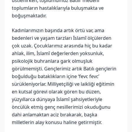
üstlenirken, toplumumuz Batılı ‘medeni’
toplumların hastalıklarıyla buluşmakta ve
boğuşmaktadır.
Kadınlarımızın başında artık örtü var, ama
bedenleri ve yaşam tarzları İslamî ölçülerden
çok uzak. Çocuklarımız arasında hiç bu kadar
ahlak, ilim, İslamî değerlerden yoksunluk,
psikolojik buhranlara gark olmuşluk
görülmemişti. Gençlerimiz artık Batılı gençlerin
boğulduğu bataklıkların içine ‘fevc fevc’
sürükleniyorlar. Milliyetçiliği ve laikliği eğitimin
en kutsal görevi olarak gören bu düzen,
yüzyıllarca dünyaya İslamî şahsiyetleriyle
öncülük etmiş genç nesillerimizi okuduğunu
dahi anlamaktan aciz bırakarak, başka
milletlerin alay konusu haline getirmiştir.