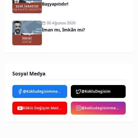
Başyapıtıdır!
06 Ağustos 2026
İman mı, İmkân mı?
Sosyal Medya
@Kokludegisimmedya
@KokluDegisim
Köklü Değişim Medya
@kokludegisimmedya