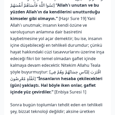
نَسُوا اللَّهَ فَأَنسَاهُمْ أَنفُسَهُمْ]
“Allah'ı unutan ve bu
yüzden Allah'ın da kendilerini unutturduğu
kimseler gibi olmayın.”
[Haşr Sure 19] Yani
Allah'ı unutmak; insanın kendi özüne ve
varoluşunun anlamına dair basiretini
kaybetmesine yol açar demektir; bu ise, insanın
içine düşebileceği en tehlikeli durumdur; çünkü
hayat hakkındaki cüzi tasavvurlarını üzerine inşa
edeceği fikri bir temel olmadan gaflet içinde
kalmaya devam edecektir. Nitekim Allahu Teala
şöyle buyurmuştur: [اقْتَرَبَ لِلنّاسِ حِسَابُهُمْ وَهُمْ فِي
غَفْلَةٍ مّعْرِضُونَ]
“İnsanların hesaba çekilecekleri
(gün) yaklaştı. Hal böyle iken onlar, gaflet
içinde yüz çevirdiler.”
[Enbiya Suresi 1]
Sonra bugün toplumları tehdit eden en tehlikeli
şey, bizzat teknoloji değildir; aksine üretken