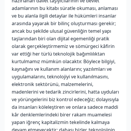
hazırlanan davet taşıyıcılarının ve devlet
adamlarının bu kitabı süratle okuması, anlaması
ve bu alanla ilgili detaylar ile hükümleri insanlar
arasında yayarak bir bilinç oluşturması gerekir;
ancak bu şekilde ulusal güvenliğin temel yapı
taşlarından biri olan dijital egemenliği pratik
olarak gerçekleştirmemiz ve sömürgeci kâfirin
var ettiği her türlü teknolojik bağımlılıktan
kurtulmamız mümkün olacaktır. Böylece bilgiyi,
kaynağını ve kullanım alanlarını; yazılımları ve
uygulamalarını, teknolojiyi ve kullanılmasını,
elektronik sektörünü, malzemelerini,
madenlerini ve tedarik zincirlerini, hatta uyduları
ve yörüngelerini biz kontrol edeceğiz; dolayısıyla
da insanları köleleştiren ve onlara sadece maddi
kâr denklemlerindeki birer rakam muamelesi
yapan iğrenç kapitalizmin tekelinde kalmaya
devam etmeyecektir; dahası bizler, teknolojinin