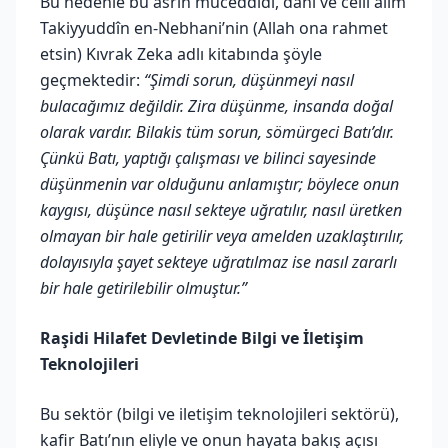
Bu nedenle bu asrın müceddidi, dahi ve celil alim
Takiyyuddîn en-Nebhani’nin (Allah ona rahmet
etsin) Kıvrak Zeka adlı kitabında şöyle
geçmektedir:
“Şimdi sorun, düşünmeyi nasıl
bulacağımız değildir. Zira düşünme, insanda doğal
olarak vardır. Bilakis tüm sorun, sömürgeci Batı’dır.
Çünkü Batı, yaptığı çalışması ve bilinci sayesinde
düşünmenin var olduğunu anlamıştır; böylece onun
kaygısı, düşünce nasıl sekteye uğratılır, nasıl üretken
olmayan bir hale getirilir veya amelden uzaklaştırılır,
dolayısıyla şayet sekteye uğratılmaz ise nasıl zararlı
bir hale getirilebilir olmuştur.”
Raşidi Hilafet Devletinde Bilgi ve İletişim
Teknolojileri
Bu sektör (bilgi ve iletişim teknolojileri sektörü),
kafir Batı’nın eliyle ve onun hayata bakış açısı