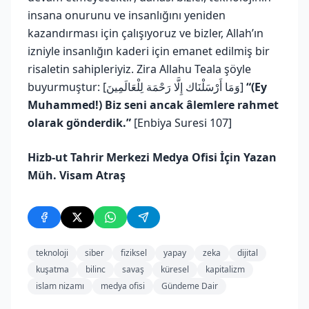
insana onurunu ve insanlığını yeniden
kazandırması için çalışıyoruz ve bizler, Allah’ın
izniyle insanlığın kaderi için emanet edilmiş bir
risaletin sahipleriyiz. Zira Allahu Teala şöyle
buyurmuştur: [وَمَا أَرْسَلْنَاك إِلَّا رَحْمَة لِلْعَالَمِينَ]
“(Ey
Muhammed!) Biz seni ancak âlemlere rahmet
olarak gönderdik.”
[Enbiya Suresi 107]
Hizb-ut Tahrir Merkezi Medya Ofisi İçin Yazan
Müh. Visam Atraş
teknoloji
siber
fiziksel
yapay
zeka
dijital
kuşatma
bilinc
savaş
küresel
kapitalizm
islam nizamı
medya ofisi
Gündeme Dair