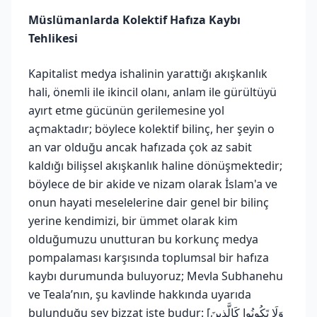
Müslümanlarda Kolektif Hafıza Kaybı
Tehlikesi
Kapitalist medya ishalinin yarattığı akışkanlık
hali, önemli ile ikincil olanı, anlam ile gürültüyü
ayırt etme gücünün gerilemesine yol
açmaktadır; böylece kolektif bilinç, her şeyin o
an var olduğu ancak hafızada çok az sabit
kaldığı bilişsel akışkanlık haline dönüşmektedir;
böylece de bir akide ve nizam olarak İslam'a ve
onun hayati meselelerine dair genel bir bilinç
yerine kendimizi, bir ümmet olarak kim
olduğumuzu unutturan bu korkunç medya
pompalaması karşısında toplumsal bir hafıza
kaybı durumunda buluyoruz; Mevla Subhanehu
ve Teala’nın, şu kavlinde hakkında uyarıda
bulunduğu şey bizzat işte budur: [وَلَا تَكُونُوا كَالَّذِينَ