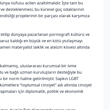
ünya nüfusu acilen azaltılmalıdır. İşte tam bu
 ve desteklenmesi, bu küresel güç odaklarının
isliği projelerinin bir parçası olarak karşımıza
 üretilip dünyaya pazarlanan pornografi kültürü ve
maruz kaldığı en büyük ve en kötü yozlaşmayı
en materyalist laiklik ve ateizm kisvesi altında
ı kalmamış, uluslararası kurumsal bir ivme
ulu ve bağlı uzman kuruluşların desteğiyle bu
sı bir norm haline getirilmiştir. Sapkın LGBT
ümetlere “toplumsal cinsiyet” adı altında cinsiyet
apmaları için diplomatik, politik ve ekonomik
aynısı, bugün Batı dünyasında yavaş yavaş