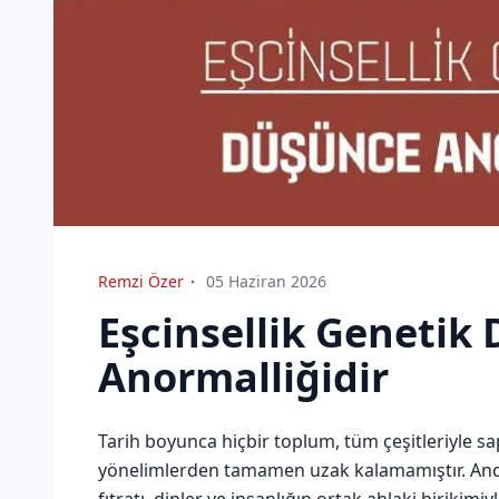
Remzi Özer
05 Haziran 2026
Eşcinsellik Genetik
Anormalliğidir
Tarih boyunca hiçbir toplum, tüm çeşitleriyle sap
yönelimlerden tamamen uzak kalamamıştır. Anca
fıtratı, dinler ve insanlığın ortak ahlaki birikim