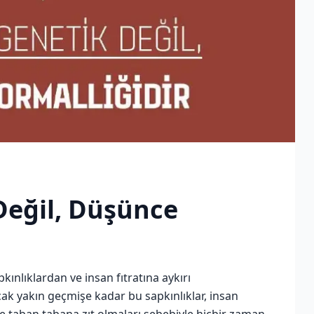
 Değil, Düşünce
kınlıklardan ve insan fıtratına aykırı
k yakın geçmişe kadar bu sapkınlıklar, insan
iyle taban tabana zıt olmaları sebebiyle hiçbir zaman