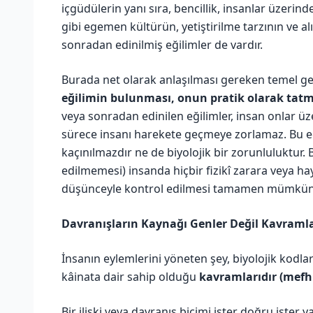
içgüdülerin yanı sıra, bencillik, insanlar üzerind
gibi egemen kültürün, yetiştirilme tarzının ve al
sonradan edinilmiş eğilimler de vardır.
Burada net olarak anlaşılması gereken temel g
eğilimin bulunması, onun pratik olarak tatm
veya sonradan edinilen eğilimler, insan onlar ü
sürece insanı harekete geçmeye zorlamaz. Bu eği
kaçınılmazdır ne de biyolojik bir zorunluluktur.
edilmemesi) insanda hiçbir fizikî zarara veya ha
düşünceyle kontrol edilmesi tamamen mümkün o
Davranışların Kaynağı Genler Değil Kavramla
İnsanın eylemlerini yöneten şey, biyolojik kodlar
kâinata dair sahip olduğu
kavramlarıdır (mefh
Bir ilişki veya davranış biçimi ister doğru ister