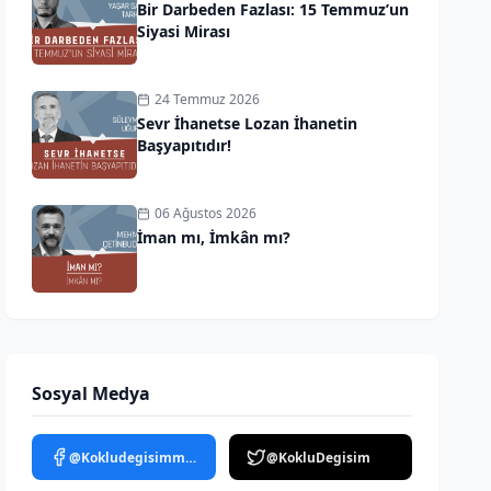
Bir Darbeden Fazlası: 15 Temmuz’un
Siyasi Mirası
24 Temmuz 2026
Sevr İhanetse Lozan İhanetin
Başyapıtıdır!
06 Ağustos 2026
İman mı, İmkân mı?
Sosyal Medya
@Kokludegisimmedya
@KokluDegisim