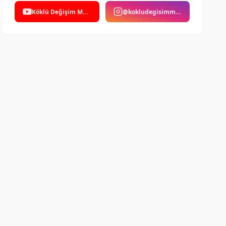
Köklü Değişim Medya
@kokludegisimmedya