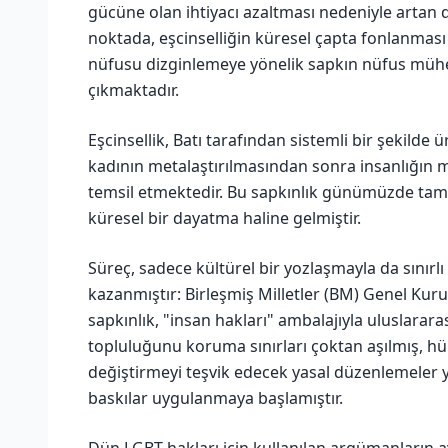
gücüne olan ihtiyacı azaltması nedeniyle artan d
noktada, eşcinselliğin küresel çapta fonlanması
nüfusu dizginlemeye yönelik sapkın nüfus mühend
çıkmaktadır.
Eşcinsellik, Batı tarafından sistemli bir şekilde
kadının metalaştırılmasından sonra insanlığın 
temsil etmektedir. Bu sapkınlık günümüzde tamam
küresel bir dayatma haline gelmiştir.
Süreç, sadece kültürel bir yozlaşmayla da sınırl
kazanmıştır: Birleşmiş Milletler (BM) Genel Kur
sapkınlık, "insan hakları" ambalajıyla uluslarara
topluluğunu koruma sınırları çoktan aşılmış, hük
değiştirmeyi teşvik edecek yasal düzenlemeler y
baskılar uygulanmaya başlamıştır.
Dün LGBT hakları için kullanılan argümanların 