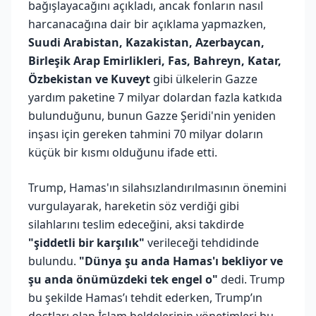
bağışlayacağını açıkladı, ancak fonların nasıl
harcanacağına dair bir açıklama yapmazken,
Suudi Arabistan, Kazakistan, Azerbaycan,
Birleşik Arap Emirlikleri, Fas, Bahreyn, Katar,
Özbekistan ve Kuveyt
gibi ülkelerin Gazze
yardım paketine 7 milyar dolardan fazla katkıda
bulunduğunu, bunun Gazze Şeridi'nin yeniden
inşası için gereken tahmini 70 milyar doların
küçük bir kısmı olduğunu ifade etti.
Trump, Hamas'ın silahsızlandırılmasının önemini
vurgulayarak, hareketin söz verdiği gibi
silahlarını teslim edeceğini, aksi takdirde
"şiddetli bir karşılık"
verileceği tehdidinde
bulundu.
"Dünya şu anda Hamas'ı bekliyor ve
şu anda önümüzdeki tek engel o"
dedi. Trump
bu şekilde Hamas’ı tehdit ederken, Trump’ın
dostları olan İslam beldelerinin yönetimleri bu