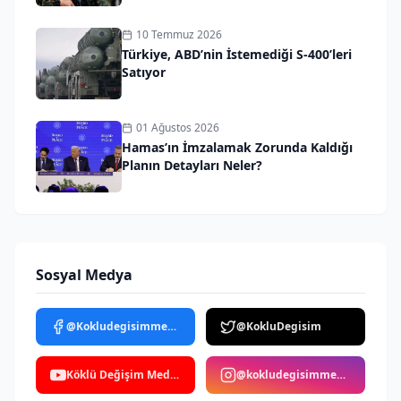
10 Temmuz 2026
Türkiye, ABD’nin İstemediği S-400’leri
Satıyor
01 Ağustos 2026
Hamas’ın İmzalamak Zorunda Kaldığı
Planın Detayları Neler?
Sosyal Medya
@Kokludegisimmedya
@KokluDegisim
Köklü Değişim Medya
@kokludegisimmedya