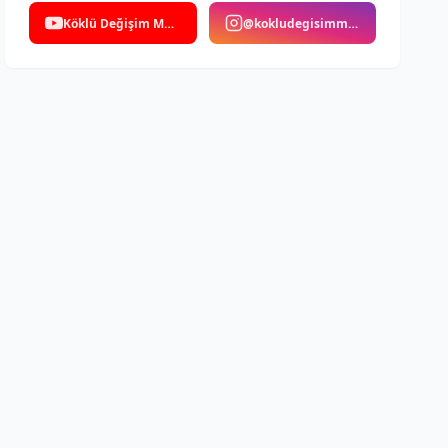
Köklü Değişim Medya
@kokludegisimmedya