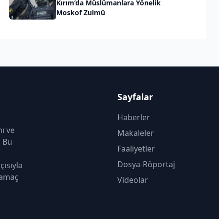
Kırım’da Müslümanlara Yönelik
Moskof Zulmü
Sayfalar
Haberler
nı ve
Makaleler
. Bu
Faaliyetler
Dosya-Röportaj
çısıyla
 amaç
Videolar