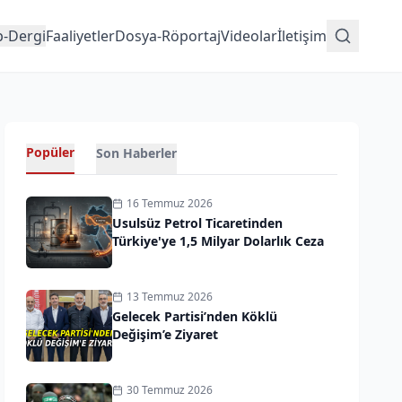
p-Dergi
Faaliyetler
Dosya-Röportaj
Videolar
İletişim
Popüler
Son Haberler
16 Temmuz 2026
Usulsüz Petrol Ticaretinden
Türkiye'ye 1,5 Milyar Dolarlık Ceza
13 Temmuz 2026
Gelecek Partisi’nden Köklü
Değişim’e Ziyaret
30 Temmuz 2026