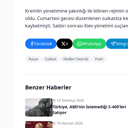
Kremlin yönetimine yakınlığı ile bilinen rejimi
oldu. Cumartesi gecesi düzenlenen suikastta ken
kaybetmişti. Saldırı sonrası Kiev yönetimi suçlan
Facebook
X
WhatsApp
Teleg
Rusya
Suikast
Vladlen Tatarski
Putin
Benzer Haberler
10 Temmuz 2026
Türkiye, ABD’nin İstemediği S-400’leri
Satıyor
19 Haziran 2026