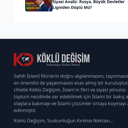
Siyasi Analiz: Rusya, Büyük Devletler
Liginden Düştü Mü?
Sahih İslamî fikirlerin doğru algılanmasını, taşınması
en önemlisi de yaşanmasını esas almış bir kuruluştur
cihetle Köklü Değişim, İslam'ın fikri ve siyasi yönünü
toplum nezdinde var edebilmek için İslami bir bakış a
olaylara bakmayı ve İslami çözümler ortaya koymayı
edinmiştir.
Köklü Değişim, Suskunluğun Kırılma Noktası...