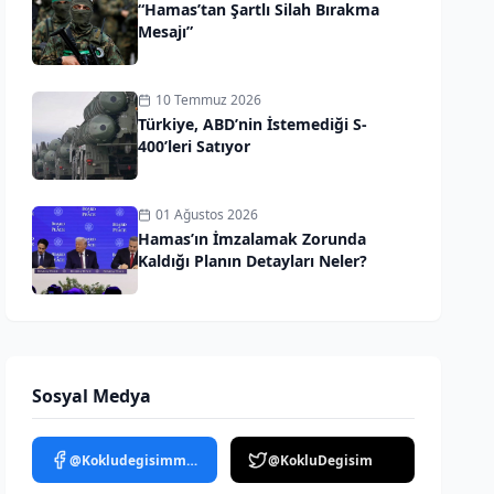
“Hamas’tan Şartlı Silah Bırakma
Mesajı”
10 Temmuz 2026
Türkiye, ABD’nin İstemediği S-
400’leri Satıyor
01 Ağustos 2026
Hamas’ın İmzalamak Zorunda
Kaldığı Planın Detayları Neler?
Sosyal Medya
@Kokludegisimmedya
@KokluDegisim