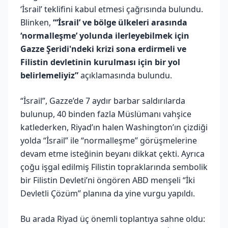
‘İsrail’ teklifini kabul etmesi çağrısında bulundu.
Blinken,
“‘İsrail’ ve bölge ülkeleri arasında
‘normalleşme’ yolunda ilerleyebilmek için
Gazze Şeridi'ndeki krizi sona erdirmeli ve
Filistin devletinin kurulması için bir yol
belirlemeliyiz”
açıklamasında bulundu.
“İsrail”, Gazze’de 7 aydır barbar saldırılarda
bulunup, 40 binden fazla Müslümanı vahşice
katlederken, Riyad’ın halen Washington’ın çizdiği
yolda “İsrail” ile “normalleşme” görüşmelerine
devam etme isteğinin beyanı dikkat çekti. Ayrıca
çoğu işgal edilmiş Filistin topraklarında sembolik
bir Filistin Devleti’ni öngören ABD menşeli “İki
Devletli Çözüm” planına da yine vurgu yapıldı.
Bu arada Riyad üç önemli toplantıya sahne oldu: