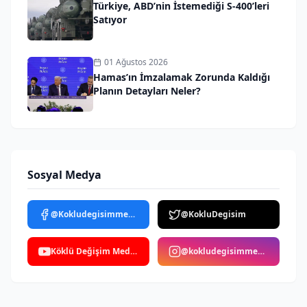
Türkiye, ABD’nin İstemediği S-400’leri
Satıyor
01 Ağustos 2026
Hamas’ın İmzalamak Zorunda Kaldığı
Planın Detayları Neler?
Sosyal Medya
@Kokludegisimmedya
@KokluDegisim
Köklü Değişim Medya
@kokludegisimmedya