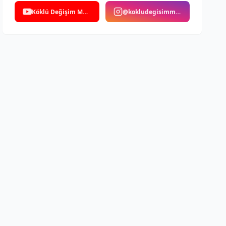
Köklü Değişim Medya
@kokludegisimmedya