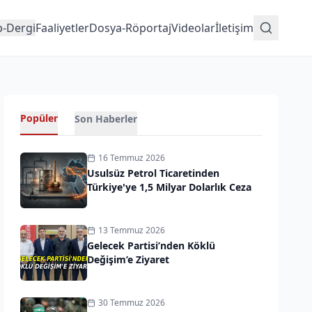
p-Dergi
Faaliyetler
Dosya-Röportaj
Videolar
İletişim
Popüler
Son Haberler
16 Temmuz 2026
Usulsüz Petrol Ticaretinden
Türkiye'ye 1,5 Milyar Dolarlık Ceza
13 Temmuz 2026
Gelecek Partisi’nden Köklü
Değişim’e Ziyaret
30 Temmuz 2026