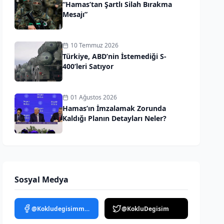
“Hamas’tan Şartlı Silah Bırakma
Mesajı”
10 Temmuz 2026
Türkiye, ABD’nin İstemediği S-
400’leri Satıyor
01 Ağustos 2026
Hamas’ın İmzalamak Zorunda
Kaldığı Planın Detayları Neler?
Sosyal Medya
@Kokludegisimmedya
@KokluDegisim